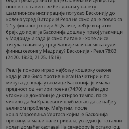
онда треба да знате да је словеначки суперстар
поново оставио све без даха и у налету
шампионске инспирације потукао Басконију до
колена усред Виторије! Реал не само да је повео са
2:1 у финалној серији АЦБ лиге, већ је и вратио
брејк до којег је Басконија дошла у првој утакмици
у Мадриду и сада је само питање - хоће ли се
титула славити у срцу Баскије или нас чека луди
финиш сезоне у Мадриду? Басконија - Реал 78:83
(24:20, 18:20, 21:25, 15:18).
Реал је поново играо најбољу кошарку сезоне
када је све било против њега! На четири и по
минута до краја утакмице Басконија је имала
предност од четири поена (74:70) и већи део
утакмице домаћин је диктирао темпо, па се
чинило да би Краљевски клуб могао да се нађе у
великом проблему. Међутим, после
коша Марселиња Уертаса којим је Басконија
прекинула мањи налет ривала, уследио је тотални
колап домаћег састава! На семафору је остало још