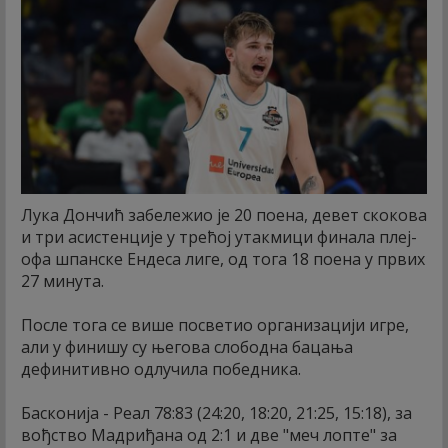
Лука Дончић забележио је 20 поена, девет скокова
и три асистенције у трећој утакмици финала плеј-
офа шпанске Ендеса лиге, од тога 18 поена у првих
27 минута.
После тога се више посветио организацији игре,
али у финишу су његова слободна бацања
дефинитивно одлучила победника.
Басконија - Реал 78:83 (24:20, 18:20, 21:25, 15:18), за
вођство Мадриђана од 2:1 и две "меч лопте" за