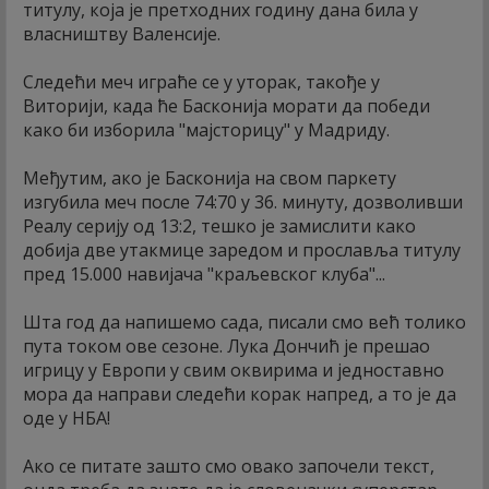
титулу, која је претходних годину дана била у
власништву Валенсије.
Следећи меч играће се у уторак, такође у
Виторији, када ће Басконија морати да победи
како би изборила "мајсторицу" у Мадриду.
Међутим, ако је Басконија на свом паркету
изгубила меч после 74:70 у 36. минуту, дозволивши
Реалу серију од 13:2, тешко је замислити како
добија две утакмице заредом и прославља титулу
пред 15.000 навијача "краљевског клуба"...
Шта год да напишемо сада, писали смо већ толико
пута током ове сезоне. Лука Дончић је прешао
игрицу у Европи у свим оквирима и једноставно
мора да направи следећи корак напред, а то је да
оде у НБА!
Ако се питате зашто смо овако започели текст,