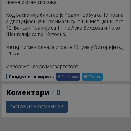
поена и осам скокова.
Код Басконије блистао је Родриг Бобуа са 17 поена,
а двоцифрен учинак имали су још и Мет Џенинг са
12, Венсан Поарије са 11, те Лука Вилдоза и Токо
Шенгелија са по 10 поена.
Четврти меч финала игра се 19. јуна у Виторији од
21 час.
Извор: мондо.рс/моззартспорт
Подијелите вијест:
Facebook
Twitter
Коментари
/
0
ОСТАВИТЕ КОМЕНТАР