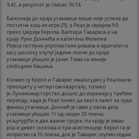
3:41, а резултат је гласио 76:74.
Басконија до краја утакмице више није успела да
постигне кош из игре (?!), а Реал је серијом 9:0
преко Џејсија Керола, Валтера Тавареса и на
крају Луке Дончића и капитена Фелипеа
Рејеса потпуно упропастили ривала и вратили га
на у школску клупу! Једине поене до краја
утакмице убацио је Јанис Тима са линије
слободних бацања.
Колико су Керол и Таварес имали удео у Реаловом
преокрету у четвртом кварталу, толико
је Лукиномајсторство дошло до изражаја у трећем
периоду, када је Реал почео да хвата залет за луди
финиш утакмице. Дончић је само у овом делу
утакмице убацио 11 од својих 20 поена,
укључујући и две важне тројке. На крају је имао
још и девет скокова и три асистенције. Керол га је
испратио са 15 поена, док је Таварес скупио седам