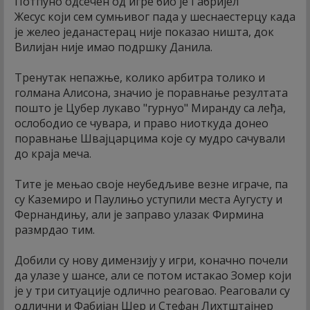
Потпуно одсечен од игре био је Габријел
Жесус који сем сумњивог пада у шеснаестерцу када
је желео једанастерац није показао ништа, док
Вилијан није имао подршку Данила.
Тренутак непажње, колико арбитра толико и
голмана Алисона, значио је поравнање резултата
пошто је Цубер лукаво "гурнуо" Миранду са леђа,
ослободио се чувара, и право ниоткуда донео
поравнање Швајцарцима које су мудро сачували
до краја меча.
Тите је мењао своје неубедљиве везне играче, па
су Каземиро и Паулињо уступили места Аугусту и
Фернандињу, али је заправо улазак Фирмина
размрдао тим.
Добили су нову димензију у игри, коначно почели
да улазе у шансе, али се потом истакао Зомер који
је у три ситуације одлично реаговао. Реаговали су
одлични и Фабијан Шер и Стефан Лихтштајнер