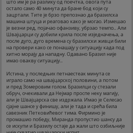
што им је ра разлику од поечтка, овога пута
остало само 40 минута да бране бод који су
зацртали. Тите је брзо препознао да бразилска
машина штуца и реаговао како је могао. Измешао
је везни ред, појачао офанзиву, убрзао темпо... Али
Швајцарци су добили крила после изједначења, а
после дуго, дуго времена су бразилски живци били
на провери како се понашају у ситуацију када под
хитно морају да нападну. Одавано Бразил није
имао овакву ситуацију...
Истина, у последњих петнаестеак минута се
играло само на швајцарској половини, а потом
и пред Зомеровим голом. Бразилци су стезали
обруч, очекивали да Нејмар проспе неку магију,
али је Швајцарска све издржала. Имао је Селесао
сјајне шансе у финишу, али је тада и срећа била
савезник Петковићевог тима. Фирмино је
промашио победу, Миранда пропустио шансу да
се искупи и Бразилу остаје да жали што озбиљније
није схватио швајцарски испит.