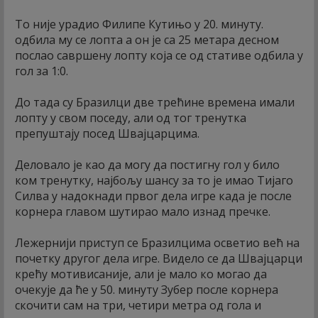
То није урадио Филипе Кутињо у 20. минуту.
одбила му се лопта а он је са 25 метара десном
послао савршену лопту која се од стативе одбила у
гол за 1:0.
До тада су Бразилци две трећине времена имали
лопту у свом поседу, али од тог тренутка
препуштају посед Швајцарцима.
Деловало је као да могу да постигну гол у било
ком тренутку, најбољу шансу за то је имао Тијаго
Силва у надокнади првог дела игре када је после
корнера главом шутирао мало изнад пречке.
Лежернији приступ се Бразилцима осветио већ на
почетку другог дела игре. Видело се да Швајцарци
крећу мотивисаније, али је мало ко могао да
очекује да ће у 50. минуту Зубер после корнера
скочити сам на три, четири метра од гола и