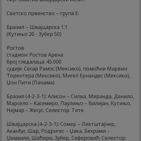
Светско првенство – група Е:
Бразил – Швајцарска 1:1
(Кутињо 20 - Зубер 50)
Ростов
стадион: Ростов Арена
број гледалаца: 45.000
судије: Сесар Рамос (Мексико), помоћни Марвин
Торентера (Мексико), Мигел Ернандес (Мексико),
Џон Пити (Панама)
Бразил (4-2-3-1): Алисон – Силва, Миранда, Данило,
Марсело – Касемиро, Паулињо – Вилијан, Кутињо,
Нејмар – Жесус. Селектор: Тите
Швајцарска (4-2-3-1): Сомер – Лихтштајнер,
Аканђи, Шар, Родригес – Џака, Бехрами –
Џемаили, Шаћири, Зубер, Сеферовић. Селектор: