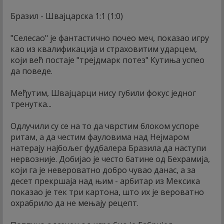
Бразил - Швајцарска 1:1 (1:0)
"Селесао" је фантастично почео меч, показао игру
као из квалификација и страховитим ударцем,
који већ постаје "трејдмарк потез" Кутиња успео
да поведе.
Међутим, Швајцарци нису губили фокус једног
тренутка...
Одлучили су се на то да чврстим блоком успоре
ритам, а да честим фауловима над Нејмаром
натерају најбољег фудбалера Бразила да наступи
нервозније. Добијао је често батине од Бехрамија,
који га је невероватно добро чувао данас, а за
десет прекршаја над њим - арбитар из Мексика
показао је тек три картона, што их је вероватно
охрабрило да не мењају рецепт.