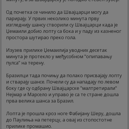
Од почетка се чинило да Швајцарци могу да
парирају. У првих неколико минута прву
изгледнију шансу створили су Швајцарци када је
Џемаили добио лопту са бока и у паду из казненог
простора шутирао преко гола.
Изузев прилике Џемаилија уводних десетак
минута је протекло у међусобном "опипавању
пулса" на терену.
Бразилци тада почињу да полако присвајају лопту
и стварају шансе. Почели су да нападају по левом
боку где су одбрану Швајцарске "малтретирали"
Нејмар и Марсело и управо је са те стране дошла
прва велика шанса за Бразил.
Лопта је прошла кроз ноге Фабијану Шеру, дошла
до Паулиња на петерцу, а овај из стопостотне
прилике промашио.