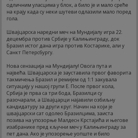
одличним уласцима у блок, а било је и мало среће
на крају када су неки шутеви одлазили мало поред
гола.
Швајцарска наредни меч на Мундијалу игра 22.
децембра против Србије у Калињинграду, док
Бразил истог дана игра против Костарике, али у
Санкт Петерсбургу.
Нова сензација на Мундијалу! Овога пута и
највећа. Швајцарска је зауставила првог фаворита
такмичења Бразил и ремијем од 1:1 закувала
ситуацију у нашој групи Е. После првог кола,
Србија је прва са три бода, Бразилци су
разочарали, а Швајцарци најавили озбиљну
кандидатуру за други круг. Начин на који је
швајцарски сат одолео Бразилцима, заиста
позива на упозорње Малдесн Крстајића и његове
изабранике пред кључни меч у Калињинграду за
пет дана. Ако је упозорење уопште и било