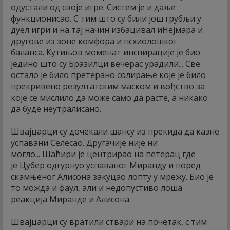
одустали од своје игре. Систем је и даље
функционисао. С тим што су били још грубљи у
дуел игри и на тај начин избацивал иНејмара и
другове из зоне комфора и псхиолошког
баланса. Кутињов моменат инспирације је био
једино што су Бразилци вечерас урадили... Све
остало је било претерано солирање које је било
прекривено резултатским маском и вођство за
које се мислило да може само да расте, а никако
да буде неутралисано.
Швајцарци су дочекали шансу из прекида да казне
успавани Селесао. Другачије није ни
могло... Шаћири је центрирао на петерац где
је Цубер одгурнуо успаваног Миранду и поред
скамњеног Алисона закуцао лопту у мрежу. Био је
то можда и фаул, али и недопустиво лоша
реакција Миранде и Алисона.
Швајцарци су вратили ствари на почетак, с тим