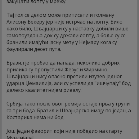
закуцати лопту у мрежу.
Тај гол се делом може приписати и голману
Алисону Бекеру јер није истрчао на лопту. Било
како било, Швајцарци су у наставку добили више
самопоуздања док су држали лопту, а боље су се
бранили имајући јасну мету у Нејмару кога су
фаулирали десет пута.
Бразил је пробао да напада, неколико добрих
прилика су пропустили Жезус и Фирмино,
Швајцарци нису опасно претили изузев једног
ударца Џемаилија, али су успели да "ишчупају" бод
далеко квалитетнијем ривалу.
Србија тако после овог ремија остаје прва у групи
са три бода. Бразил и Швајцарска имају по један, а
Костарика нема ни бод.
Још један фаворит који није победио на старту
Мундијала!