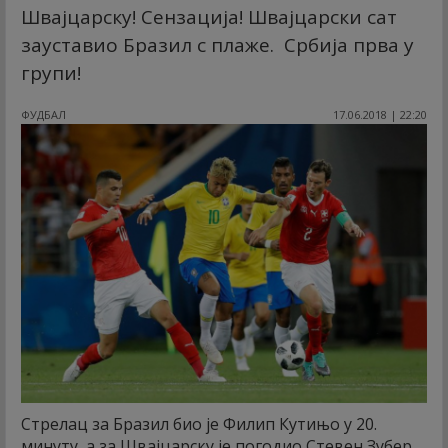
Швајцарску! Сензација! Швајцарски сат
зауставио Бразил с плаже. Србија прва у
групи!
ФУДБАЛ
17.06.2018 | 22:20
Стрелац за Бразил био је Филип Кутињо у 20.
минуту, а за Швајцарску је погодио Стевен Зубер.