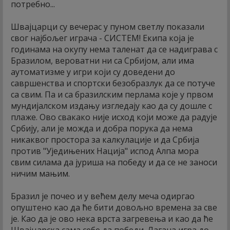
потребно...
Швајцарци су вечерас у пуном светлу показали
свог најбољег играча - СИСТЕМ! Екипа која је
годинама на окупу нема таленат да се надиграва с
Бразилом, вероватни ни са Србијом, али има
аутоматизме у игри који су доведени до
савршенства и спортски безобразлук да се потуче
са свим. Па и са бразилским перлама које у првом
мундијалском издању изгледају као да су дошле с
плаже. Ово свакако није исход који може да радује
Србију, али је можда и добра порука да нема
никаквог простора за калкулације и да Србија
против "Уједињених Нација" испод Алпа мора
свим силама да јуриша на победу и да се не заноси
ничим мањим.
Бразил је почео и у већем делу меча одиргао
опуштено као да ће бити довољно времена за све
је. Као да је ово нека врста загревења и као да ће
Швајцарска сама себе да победи. Лагана игра до