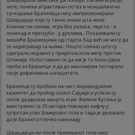
ноге, понеки атрактиван потез и ноншалантно
трчкарање Бразилаца нису импресионирали
Швајцарце који су тачно знали шта желе.
Компактне линије, игра без ризика, чврсти - а
понекад и прегруби - у дуелима... Показивали су
мишиће Бразилцима од старта. Кад већ не могу да
се надигравају са њима... Нешто слично што су
одиграли недавно у пријатељском мечу против
Шпаније. Испоставило се да им је то била сјајна
проба за Бразилце и да до максимума тестирали
своје дефанзивне капацитете.
Бразилци су пробали на чист индивидуални
квалитет да пробију оклоп Сајџија и успели су
после двадесеак минута игре. Филипе Кутињо је
маестрално са 20 метара пласирао кифлу у
супротан угао Зомеровог гола и тада је деловало
да је Бразил отпочео канонаду.
Швајцарци ни после примљеног гола нису