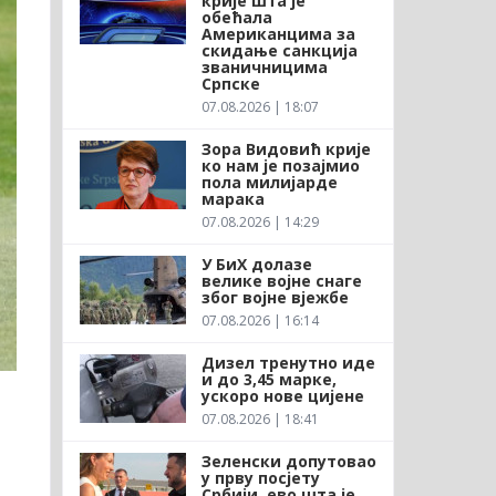
крије шта је
обећала
Американцима за
скидање санкција
званичницима
Српске
07.08.2026 | 18:07
Зора Видовић крије
ко нам је позајмио
пола милијарде
марака
07.08.2026 | 14:29
У БиХ долазе
велике војне снаге
због војне вјежбе
07.08.2026 | 16:14
Дизел тренутно иде
и до 3,45 марке,
ускоро нове цијене
07.08.2026 | 18:41
Зеленски допутовао
у прву посјету
Србији, ево шта је