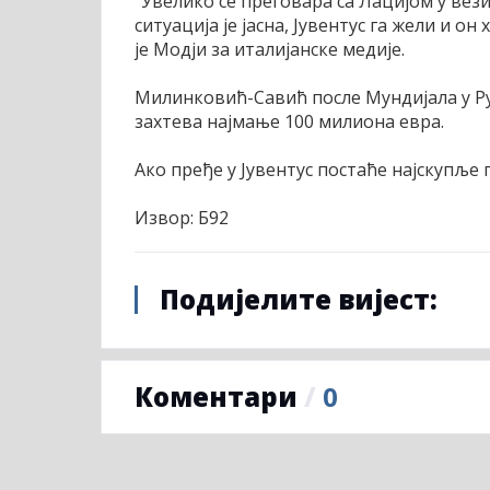
"Увелико се преговара са Лацијом у вези 
ситуација је јасна, Јувентус га жели и о
је Модји за италијанске медије.
Милинковић-Савић после Мундијала у Ру
захтева најмање 100 милиона евра.
Ако пређе у Јувентус постаће најскупље 
Извор: Б92
Подијелите вијест:
Коментари
/
0