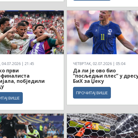
04.07.2026 | 21:45
ЧЕТВРТАК, 02.07.2026 | 05:04
ко први
Да ли је ово био
рфиналиста
“посљедњи плес” у дрес
јала, побједили
БиХ за Џеку
ду
ПРОЧИТАЈ ВИШЕ
ИТАЈ ВИШЕ