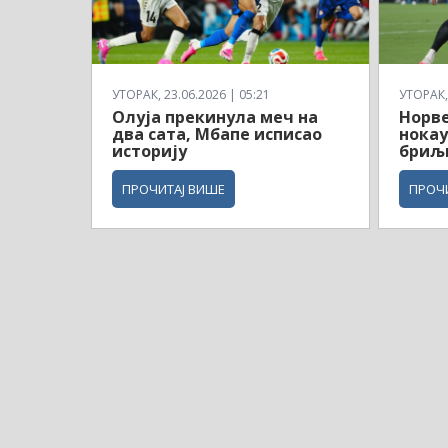
УТОРАК, 23.06.2026 | 05:21
УТОРАК, 
Олуја прекинула меч на
Норв
два сата, Мбапе исписао
нокау
историју
бриљ
ПРОЧИТАЈ ВИШЕ
ПРОЧ