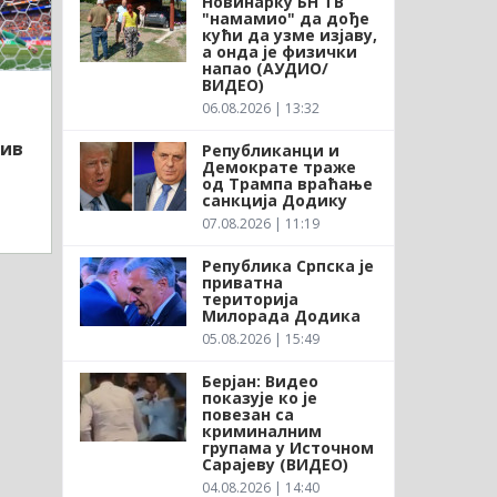
Новинарку БН ТВ
"намамио" да дође
кући да узме изјаву,
а онда је физички
напао (АУДИО/
ВИДЕО)
06.08.2026 | 13:32
тив
Републиканци и
Демократе траже
од Трампа враћање
санкција Додику
07.08.2026 | 11:19
Република Српска је
приватна
територија
Милорада Додика
05.08.2026 | 15:49
Берјан: Видео
показује ко је
повезан са
криминалним
групама у Источном
Сарајеву (ВИДЕО)
04.08.2026 | 14:40