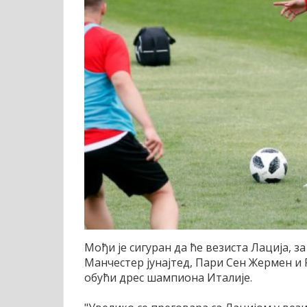
Мођи је сигуран да ће везиста Лација, з
Манчестер јунајтед, Пари Сен Жермен и
обући дрес шампиона Италије.