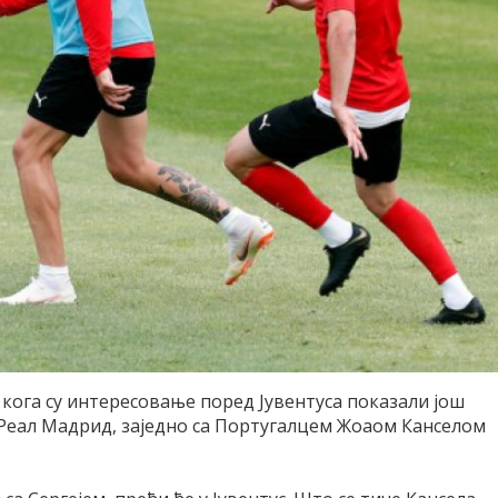
а кога су интересовање поред Јувентуса показали још
 Реал Мадрид, заједно са Португалцем Жоаом Канселом