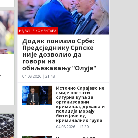
НАЈВИШЕ КОМЕНТАРА
Додик понизио Србе:
Предсједнику Српске
није дозволио да
говори на
обиљежавању "Олује"
у
04.08.2026 | 21:48
Источно Сарајево не
смије постати
сигурна кућа за
организовани
криминал, држава и
полиција морају
бити јаче од
криминалних група
04.08.2026 | 12:30