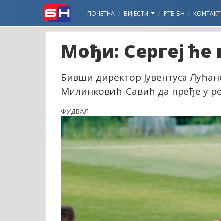
ПОЧЕТНА
ВИЈЕСТИ
РТВ БН
КОНТАКТ
Мођи: Сергеј ће 
Бивши директор Јувентуса Лућано
Милинковић-Савић да пређе у ре
ФУДБАЛ