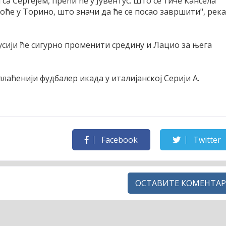
са Сергејем, прећи ће у Јувентус. Што се тиче Кансела
н хоће у Торино, што значи да ће се посао завршити", рек
сији ће сигурно променити средину и Лацио за њега
плаћенији фудбалер икада у италијанској Серији А.
Facebook
Twitter
ОСТАВИТЕ КОМЕНТАР