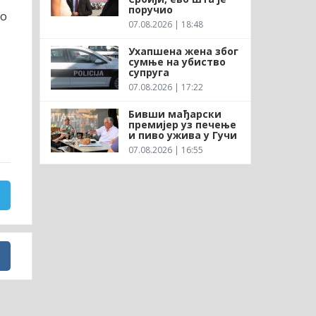
поручио
ао
07.08.2026 | 18:48
Ухапшена жена због
сумње на убиство
супруга
07.08.2026 | 17:22
Бивши мађарски
премијер уз печење
и пиво ужива у Гучи
07.08.2026 | 16:55