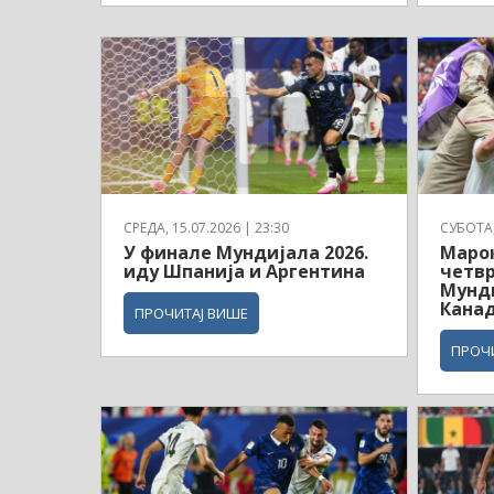
СРЕДА, 15.07.2026 | 23:30
СУБОТА, 
У финале Мундијала 2026.
Маро
иду Шпанија и Аргентина
четв
Мунди
Кана
ПРОЧИТАЈ ВИШЕ
ПРОЧ