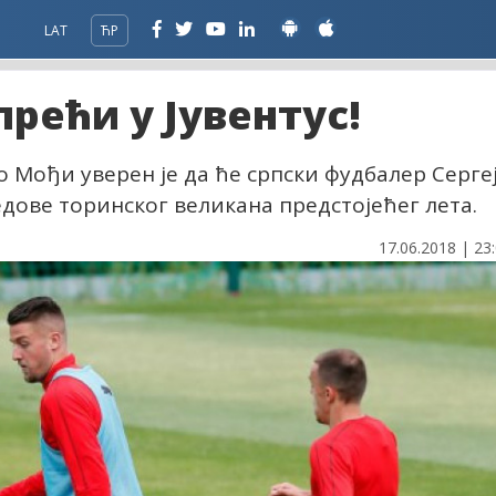
LAT
ЋР
прећи у Јувентус!
 Мођи уверен је да ће српски фудбалер Серге
дове торинског великана предстојећег лета.
17.06.2018 | 23