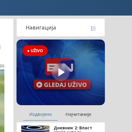
Навигација
ј
● UŽIVO
:00
Издвојено
Најчитаније
Дневник 2: Власт