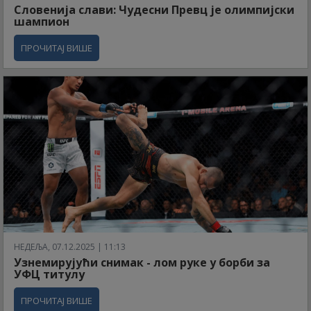
Словенија слави: Чудесни Превц је олимпијски
шампион
ПРОЧИТАЈ ВИШЕ
НЕДЕЉА, 07.12.2025 | 11:13
Узнемирујући снимак - лом руке у борби за
УФЦ титулу
ПРОЧИТАЈ ВИШЕ