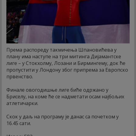
Према распореду такмичења Шпановићева у
плану има наступе на три митинга Дијамантске
лиге – у Стокхолму, Лозани и Бирмингему, док ће
пропустити у Лондону због припрема за Европско
првенство.
Финале овогодишње лиге биће одржано у
Бриселу, на коме ће се надметати осам најбољих
атлетичарки.
Скок у даљ на програму је данас са почетком у
16.45 сати.