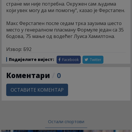
стране ми није потребна. Окружен сам људима
који увек могу да ми помогну", казао је Ферстапен.
Макс Ферстапен после седам трка заузима шесто
место у генералном пласману Формуле један са 35
бодова, 75 мање од водећег Луиса Хамилтона.
Извор: Б92
Подијелите вијест:
Facebook
Twitter
Коментари
/
0
ОСТАВИТЕ КОМЕНТАР
Остали спортови