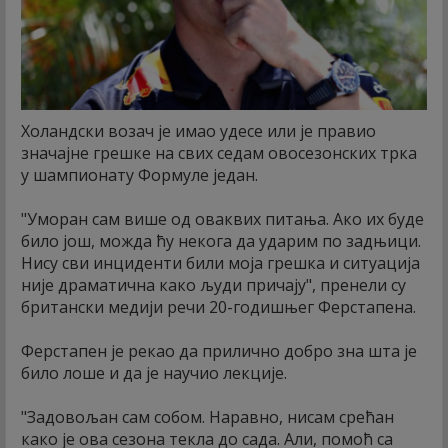
Холандски возач је имао удесе или је правио
значајне грешке на свих седам овосезонских трка
у шампионату Формуле један.
"Уморан сам више од оваквих питања. Ако их буде
било још, можда ћу некога да ударим по задњици.
Нису сви инциденти били моја грешка и ситуација
није драматична како људи причају", пренели су
британски медији речи 20-годишњег Ферстапена.
Ферстапен је рекао да прилично добро зна шта је
било лоше и да је научио лекције.
"Задовољан сам собом. Наравно, нисам срећан
како је ова сезона текла до сада. Али, помоћ са