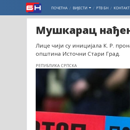
ПОЧЕТНА
ВИЈЕСТИ
РТВ БН
КОНТАКТ
Мушкарац нађен
Лице чији су иницијала К. Р. про
општина Источни Стари Град.
РЕПУБЛИКА СРПСКА