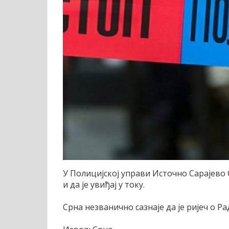
У Полицијској управи Источно Сарајево С
и да је увиђај у току.
Срна незванично сазнаје да је ријеч о Р