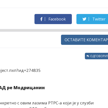
Facebook
Twitter
ОСТАВИТЕ КОМЕНТАР
ОДГОВОРИТ
ијест.пхп?ид=274835
АД ре Модрицанин
онкретно с овим лазима РТРС-а који је у слузби