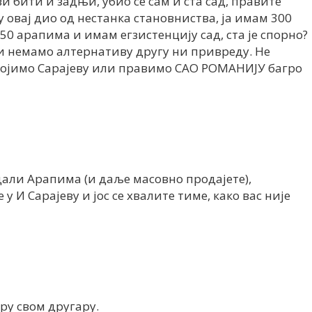
и бити и задњи, убио се сам и ста сад, правите
у овај дио од нестанка становниства, ја имам 300
50 арапима и имам егзистенцију сад, ста је спорно?
и немамо алтернативу другу ни привреду. Не
ипојимо Сарајеву или правимо САО РОМАНИЈУ багро
али Арапима (и даље масовно продајете),
 у И Сарајеву и јос се хвалите тиме, како вас није
ру свом другару.