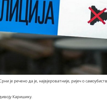
рни је речено да је, највјероватније, ријеч о самоубист
адивоју Каришику.