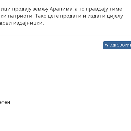
јници продају земљу Арапима, а то правдају тиме
лики патриоти. Тако цете продати и издати цијелу
јадови издајницки.
ОДГОВОРИТ
етен