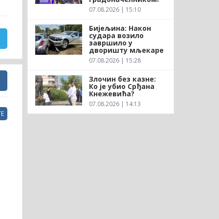
07.08.2026 | 15:10
Бијељина: Након
судара возило
завршило у
дворишту мљекаре
07.08.2026 | 15:28
Злочин без казне:
Ко је убио Срђана
Кнежевића?
07.08.2026 | 14:13
Е