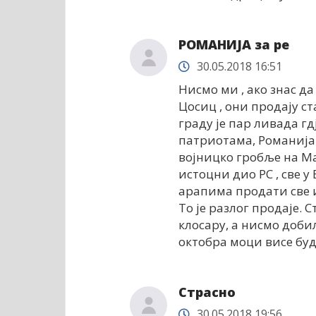
РОМАНИЈА за ре
30.05.2018 16:51
Нисмо ми , ако знас д
Цосиц , они продају ст
граду је пар ливада гд
патриотама, Романија ј
војницко гробље на Ма
истоцни дио РС , све у 
арапима продати све и
То је разлог продаје. 
клосару, а нисмо добил
октобра моци висе бу
Страсно
30.05.2018 19:56