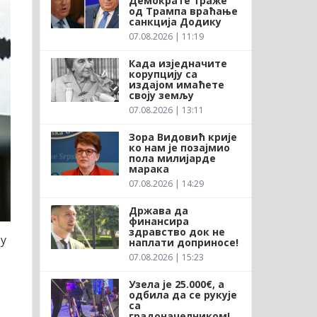
Демократе траже
од Трампа враћање
санкција Додику
07.08.2026 | 11:19
Када изједначите
корупцију са
издајом имаћете
своју земљу
07.08.2026 | 13:11
Зора Видовић крије
ко нам је позајмио
пола милијарде
марака
07.08.2026 | 14:29
Држава да
финансира
здравство док не
ву
наплати доприносе!
07.08.2026 | 15:23
Узела је 25.000€, а
одбила да се рукује
са
градоначелником!