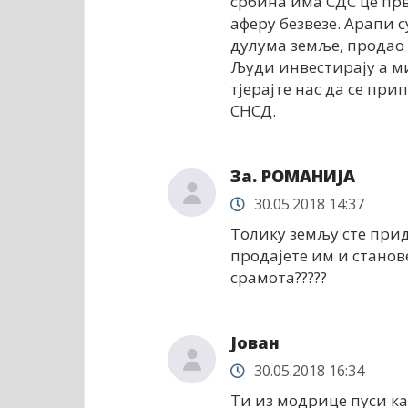
србина има СДС це прв
аферу безвезе. Арапи с
дулума земље, продао 
Људи инвестирају а м
тјерајте нас да се пр
СНСД.
За. РОМАНИЈА
30.05.2018 14:37
Толику земљу сте прид
продајете им и станове
срамота?????
Јован
30.05.2018 16:34
Ти из модрице пуси ка