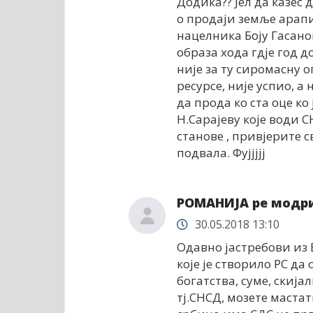
Додика?? Јел да казес 
о продаји земље арапи
нацелника Боју Гасано
образа хода гдје год до
није за ту сиромасну 
ресурсе, није успио, а
да прода ко ста оце ко
Н.Сарајеву које води 
станове , привјерите с
подвала. Фујјјјј
РОМАНИЈА ре модр
30.05.2018 13:10
Одавно јастребови из 
које је створило РС да
богатства, суме, скија
тј.СНСД, мозете мастат