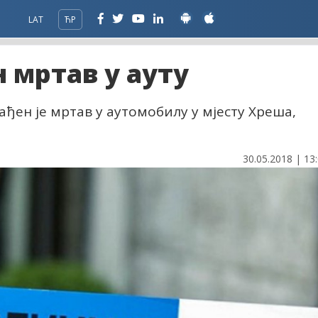
LAT
ЋР
 мртав у ауту
нађен је мртав у аутомобилу у мјесту Хреша,
30.05.2018 | 13