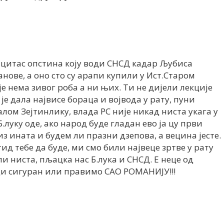
а цитас опстина коју води СНСД кадар Љубиса
анове, а оно сто су арапи купили у Ист.Старом
је нема зивог роба а ни њих. Ти не дијели лекције
е дала највисе бораца и војвода у рату, пуни
лом Зејтинлику, влада РС није никад ниста укага у
Б.луку оде, ако народ буде гладан ево ја цу први
з ината и будем ли празни дзепова, а вецина јесте.
Стид тебе да буде, ми смо били највеце зртве у рату
и ниста, пљацка нас Б.лука и СНСД. Е неце од
ди сигуран или правимо САО РОМАНИЈУ!!!