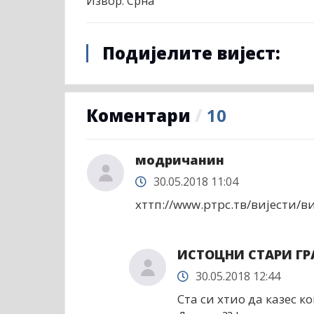
Извор: Срна
Подијелите вијест:
Коментари
/
10
модричанин
30.05.2018 11:04
хттп://www.ртрс.тв/вијести/в
ИСТОЦНИ СТАРИ ГР
30.05.2018 12:44
Ста си хтио да казес к