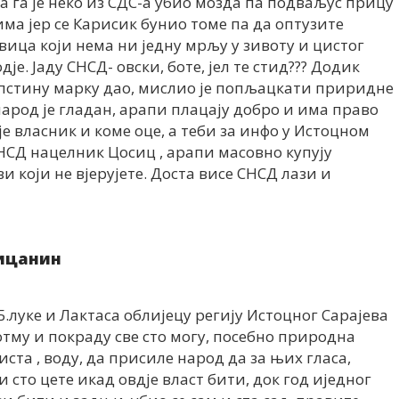
да га је неко из СДС-а убио мозда па подваљус прицу
ма јер се Карисик бунио томе па да оптузите
вица који нема ни једну мрљу у зивоту и цистог
дје. Јаду СНСД- овски, боте, јел те стид??? Додик
опстину марку дао, мислио је попљацкати приридне
 народ је гладан, арапи плацају добро и има право
 је власник и коме оце, а теби за инфо у Истоцном
СНСД нацелник Цосиц , арапи масовно купују
ви који не вјерујете. Доста висе СНСД лази и
ицанин
Б.луке и Лактаса облијецу регију Истоцног Сарајева
 отму и покраду све сто могу, посебно природна
листа , воду, да присиле народ да за њих гласа,
и сто цете икад овдје власт бити, док год иједног