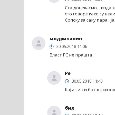
Ста доцекасмо,...изда
сто говоре како су ве
Српску за саку пара,..
модричанин
30.05.2018 11:06
Власт РС не прашта.
Ре
30.05.2018 11:40
Који си ти ботовски кр
бих