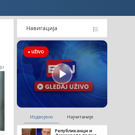
Навигација
● UŽIVO
:01
Издвојено
Најчитаније
Републиканци и