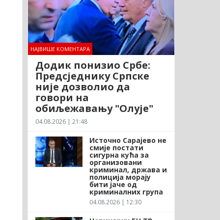
НАЈВИШЕ КОМЕНТАРА
Додик понизио Србе:
Предсједнику Српске
није дозволио да
говори на
обиљежавању "Олује"
04.08.2026 | 21:48
Источно Сарајево не
смије постати
сигурна кућа за
организовани
криминал, држава и
полиција морају
бити јаче од
криминалних група
04.08.2026 | 12:30