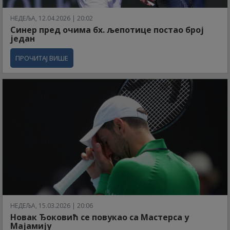
НЕДЕЉА, 12.04.2026 | 20:02
Синер пред очима бх. љепотице постао број
један
ПРОЧИТАЈ ВИШЕ
НЕДЕЉА, 15.03.2026 | 20:06
Новак Ђоковић се повукао са Мастерса у
Мајамију