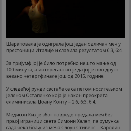
Шараповала је одиграла још један одличан меч у
престоници Италије и славила резултатом 6:3, 6:4.
За тријумф јој је било потребно нешто мање од
100 минута, а интересантно је да јој је ово друго
везано четвртфинале још од 2015. године.
У следећој рунди састаће се са петом носитељком
Јеленом Остапенко која је након преокрета
елиминисала Џоану Конту – 2:6, 6:3, 6:4.
Медисон Киз је због повреде предала меч без
првој играчици света Симони Халеп, па румунка
сада чека бољу из меча Слоун Стивенс – Каролин