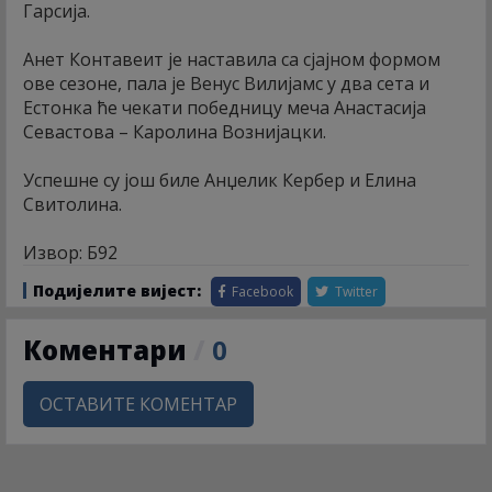
Гарсија.
Анет Контавеит је наставила са сјајном формом
ове сезоне, пала је Венус Вилијамс у два сета и
Естонка ће чекати победницу меча Анастасија
Севастова – Каролина Вознијацки.
Успешне су још биле Анџелик Кербер и Елина
Свитолина.
Извор: Б92
Подијелите вијест:
Facebook
Twitter
Коментари
/
0
ОСТАВИТЕ КОМЕНТАР