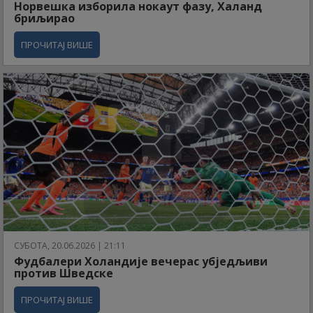
Норвешка изборила нокаут фазу, Халанд
бриљирао
ПРОЧИТАЈ ВИШЕ
СУБОТА, 20.06.2026 | 21:11
Фудбалери Холандије вечерас убједљиви
против Шведске
ПРОЧИТАЈ ВИШЕ