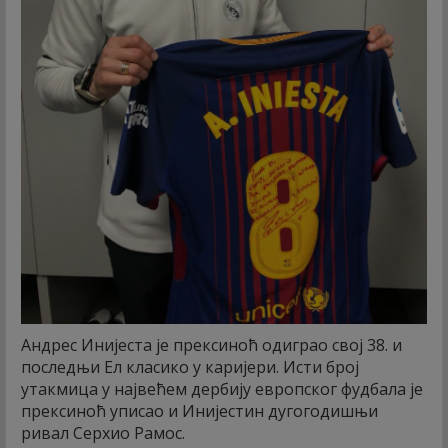
Андрес Инијеста је прексиноћ одиграо свој 38. и
последњи Ел класико у каријери. Исти број
утакмица у највећем дербију европског фудбала је
прексиноћ уписао и Инијестин дугогодишњи
ривал Серхио Рамос.