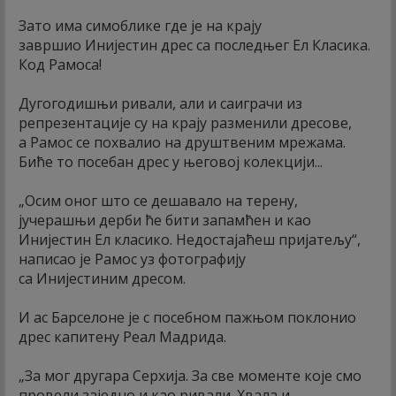
Зато има симоблике где је на крају
завршио Инијестин дрес са последњег Ел Класика.
Код Рамоса!
Дугогодишњи ривали, али и саиграчи из
репрезентације су на крају разменили дресове,
а Рамос се похвалио на друштвеним мрежама.
Биће то посебан дрес у његовој колекцији...
„Осим оног што се дешавало на терену,
јучерашњи дерби ће бити запамћен и као
Инијестин Ел класико. Недостајаћеш пријатељу“,
написао је Рамос уз фотографију
са Инијестиним дресом.
И ас Барселоне је с посебном пажњом поклонио
дрес капитену Реал Мадрида.
„За мог другара Серхија. За све моменте које смо
провели заједно и као ривали. Хвала и