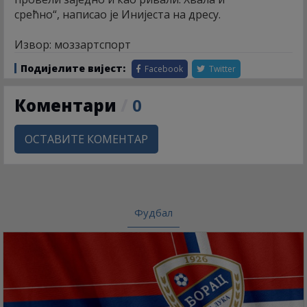
срећно“, написао је Инијеста на дресу.
Извор: моззартспорт
Подијелите вијест:
Facebook
Twitter
Коментари
/
0
ОСТАВИТЕ КОМЕНТАР
Фудбал