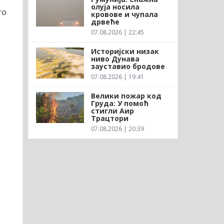
олуја носила
то
кровове и чупала
дрвеће
07.08.2026 | 22:45
Историјски низак
ниво Дунава
зауставио бродове
07.08.2026 | 19:41
Велики пожар код
Груда: У помоћ
стигли Аир
Трацтори
07.08.2026 | 20:39