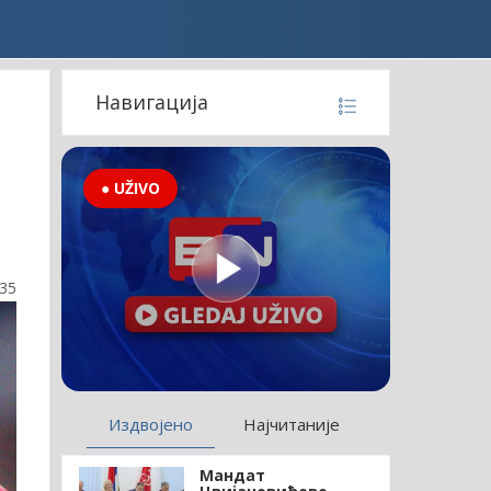
Навигација
● UŽIVO
:35
Издвојено
Најчитаније
Мандат