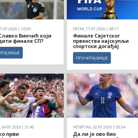
7.07.2026 | 10:50
ПЕТАК, 17.07.2026 | 08:17
 Славко Винчић који
Финале Свјетског
дити финале СП?
првенства најскупљи
спортски догађај
ИТАЈ ВИШЕ
ПРОЧИТАЈ ВИШЕ
04.07.2026 | 21:45
ЧЕТВРТАК, 02.07.2026 | 05:04
ко први
Да ли је ово био