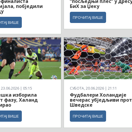
рфиналиста
“посљедњи плес” у дрес
јала, побједили
БиХ за Џеку
ду
ПРОЧИТАЈ ВИШЕ
ИТАЈ ВИШЕ
23.06.2026 | 05:15
СУБОТА, 20.06.2026 | 21:11
ешка изборила
Фудбалери Холандије
т фазу, Халанд
вечерас убједљиви про
ирао
Шведске
ИТАЈ ВИШЕ
ПРОЧИТАЈ ВИШЕ