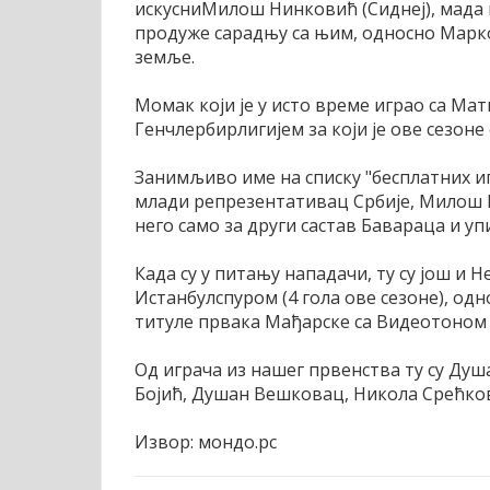
искусниМилош Нинковић (Сиднеј), мада 
продуже сарадњу са њим, односно Марк
земље.
Момак који је у исто време играо са Ма
Генчлербирлигијем за који је ове сезоне 
Занимљиво име на списку "бесплатних иг
млади репрезентативац Србије, Милош Па
него само за други састав Бавараца и упи
Када су у питању нападачи, ту су још и 
Истанбулспуром (4 гола ове сезоне), одн
титуле првака Мађарске са Видеотоном (1
Од играча из нашег првенства ту су Ду
Бојић, Душан Вешковац, Никола Срећкови
Извор: мондо.рс