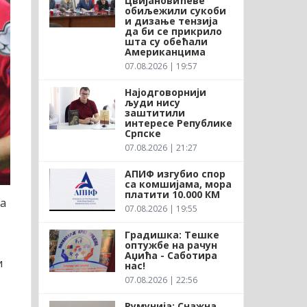
Цвијановићеве
обиљежили сукоби
и дизање тензија
да би се прикрило
шта су обећали
Американцима
07.08.2026 | 19:57
Најодговорнији
људи нису
заштитили
интересе Републике
Српске
07.08.2026 | 21:27
АПИФ изгубио спор
са комшијама, мора
платити 10.000 КМ
ча
07.08.2026 | 19:55
Градишка: Тешке
оптужбе на рачун
Аџића - Саботира
и
нас!
07.08.2026 | 22:56
Румунија: Снажна