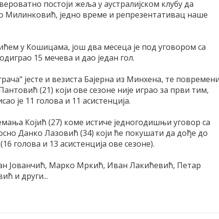
вероватно постоји жеља у аустралијском клубу да
о Милинковић, једно време и репрезентативац наше
тићем у Кошицама, још два месеца је под уговором са
одиграо 15 мечева и дао један гол.
рача" јесте и везиста Бајерна из Минхена, те повремен
нтовић (21) који ове сезоне није играо за први тим,
сао је 11 голова и 11 асистенција.
Немања Којић (27) коме истиче једногодишњи уговор са
осно Данко Лазовић (34) који ће покушати да дође до
6 голова и 13 асистенција ове сезоне).
шан Јованчић, Марко Мркић, Иван Лакићевић, Петар
ћ и други...