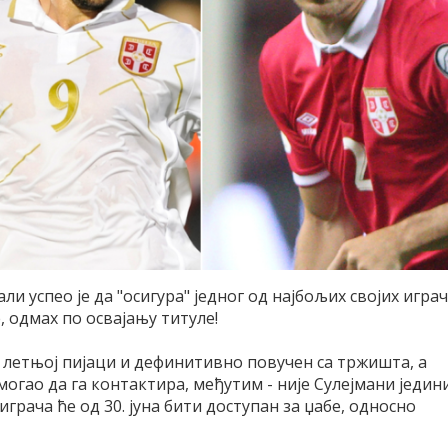
али успео је да "осигура" једног од најбољих својих игра
, одмах по освајању титуле!
на летњој пијаци и дефинитивно повучен са тржишта, а
могао да га контактира, међутим - није Сулејмани једин
 играча ће од 30. јуна бити доступан за џабе, односно