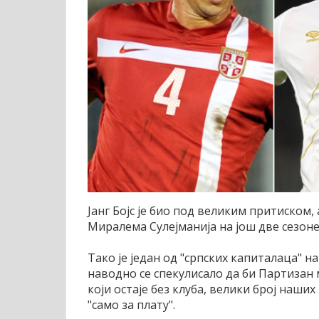
Јанг Бојс је био под великим притиском, 
Миралема Сулејманија на још две сезоне
Тако је један од "српских капиталаца" 
наводно се спекулисало да би Партизан 
који остаје без клуба, велики број наших
"само за плату".