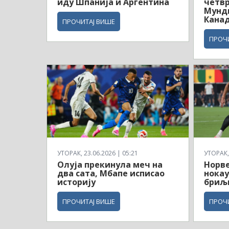
иду Шпанија и Аргентина
четв
Мунди
Кана
ПРОЧИТАЈ ВИШЕ
ПРОЧ
УТОРАК, 23.06.2026 | 05:21
УТОРАК, 
Олуја прекинула меч на
Норв
два сата, Мбапе исписао
нокау
историју
бриљ
ПРОЧИТАЈ ВИШЕ
ПРОЧ