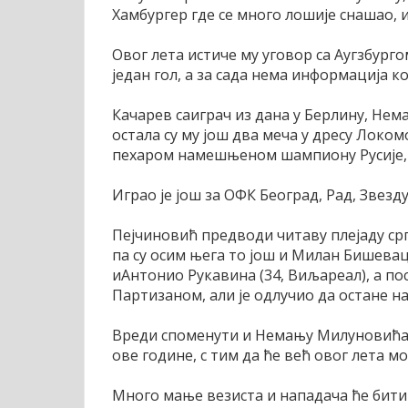
Хамбургер где се много лошије снашао, и
Овог лета истиче му уговор са Аугзбургом
један гол, а за сада нема информација ко
Качарев саиграч из дана у Берлину, Нем
остала су му још два меча у дресу Локом
пехаром намешњеном шампиону Русије, п
Играо је још за ОФК Београд, Рад, Звезду
Пејчиновић предводи читаву плејаду српс
па су осим њега то још и Милан Бишевац 
иАнтонио Рукавина (34, Виљареал), а по
Партизаном, али је одлучио да остане н
Вреди споменути и Немању Милуновића к
ове године, с тим да ће већ овог лета 
Много мање везиста и нападача ће бити 