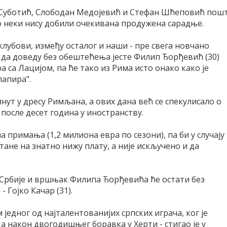
н Суботић, Слободан Медојевић и Стефан Шћеповић пош
о неки нису добили очекивана продужена сарадње.
 клубови, између осталог и наши - пре свега новчано
 да доведу без обештећења јесте Филип Ђорђевић (30)
а са Лацијом, па ће тако из Рима исто онако како је
папира".
нут у дресу Римљана, а ових дана већ се спекулисало о
после десет година у иностранству.
 примања (1,2 милиона евра по сезони), па би у случају
тане на знатно нижу плату, а није искључено и да
Србије и вршњак Филипа Ђорђевића ће остати без
 Гојко Качар (31).
м једног од најталентованијих српских играча, ког је
а након двогодишњег боравка у Херти - стигао је у