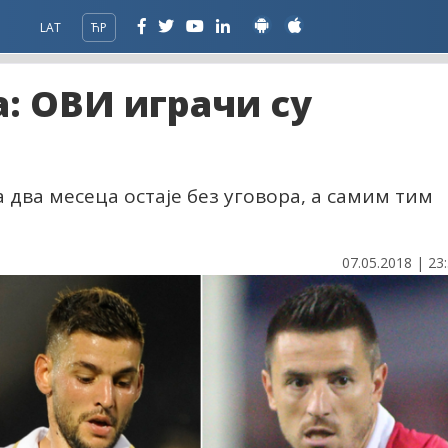
LAT
ЋР
а: ОВИ играчи су
 два месеца остаје без уговора, а самим тим
07.05.2018 | 23