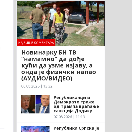
НАЈВИШЕ КОМЕНТАРА
и
Новинарку БН ТВ
"намамио" да дође
кући да узме изјаву, а
онда је физички напао
(АУДИО/ВИДЕО)
06.08.2026 | 13:32
Републиканци и
Демократе траже
од Трампа враћање
санкција Додику
07.08.2026 | 11:19
Република Српска је