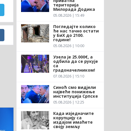
приватна
територија
Милорада Додика
05.08.2026 | 15:49
Погледајте колико
ће нас тачно остати
у БиХ до 2100.
године!
05.08.2026 | 10:00
Узела је 25.000€, а
одбила да се рукује
са
градоначелником!
07.08.2026 | 15:10
Синоћ смо видјели
највеће понижење
институција Српске
05.08.2026 | 12:25
Када изједначите
корупцију са
издајом имаћете
своју земљу