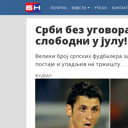
ПОЧЕТНА
ВИЈЕСТИ
РТВ БН
КОНТАКТ
Срби без уговор
слободни у јулу!
Велики број српских фудбалера за
постаје и упадљив на тржишту. . .
ФУДБАЛ