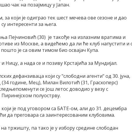
шао чак на позајмицу у Јапан.
, за који је одиграо тек шест мечева ове сезоне и дао
 су интересенти за њега.
ања Пејчиновић (30) је такође на излазним вратима и
отиве из Москве, а видећемо да ли ће клуб напустити и 
ошто је са овим тимом био освајач Купа.
 и Ницу, а нада се и позиву Крстајића за Мундијал.
ких дефанзиваца који су "слободни агенти" од 30. јуна,
(34 године, Мец), Милан Вилотић (31, Грасхоперс)
следњепоменути се још летос доводио у везу с
а Пиринејском полуострву.
оји је под уговором са БАТЕ-ом, али до 31. децембра
моћи да преговара са заинтересованим клубовима.
на тржишту, па тако је у избору средине слободан