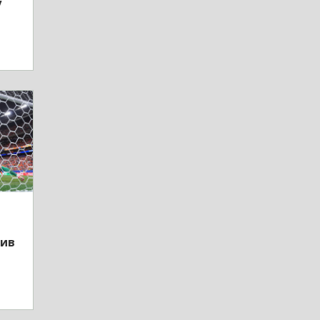
у
тив