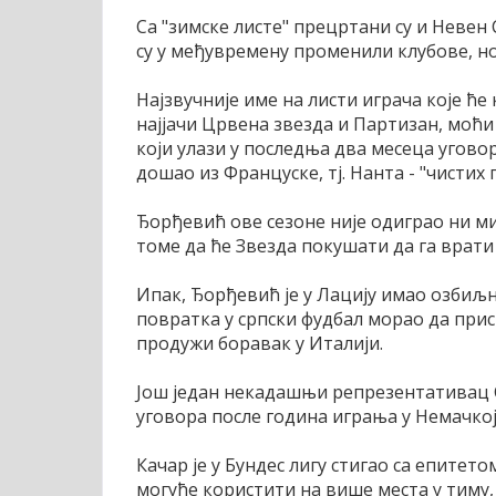
Са "зимске листе" прецртани су и Неве
су у међувремену променили клубове, н
Најзвучније име на листи играча које ће
најјачи Црвена звезда и Партизан, моћи
који улази у последња два месеца уговор
дошао из Француске, тј. Нанта - "чистих 
Ђорђевић ове сезоне није одиграо ни ми
томе да ће Звезда покушати да га врати 
Ипак, Ђорђевић је у Лацију имао озбиљна
повратка у српски фудбал морао да прис
продужи боравак у Италији.
Још један некадашњи репрезентативац 
уговора после година играња у Немачкој -
Качар је у Бундес лигу стигао са епитето
могуће користити на више места у тиму, 