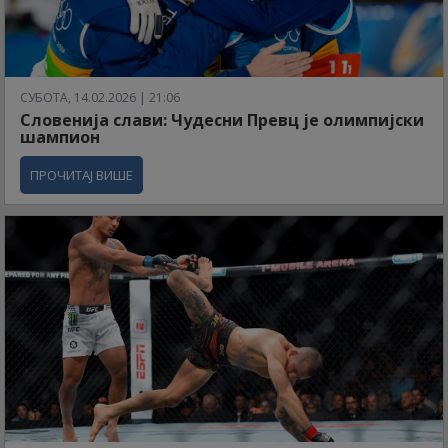
СУБОТА, 14.02.2026 | 21:06
Словенија слави: Чудесни Превц је олимпијски
шампион
ПРОЧИТАЈ ВИШЕ