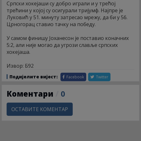
Српски хокејаши су добро играли и у трећој
трећини у којој су осигурали тријумф. Најпре је
Луковић у 51. минуту затресао мрежу, да би у 56.
Црногорац ставио тачку на победу.
У самом финишу Јоханесон је поставио коначних
5:2, али није могао да угрози славље српских
хокејаша.
Извор: Б92
Подијелите вијест:
Facebook
Twitter
Коментари
/
0
ОСТАВИТЕ КОМЕНТАР