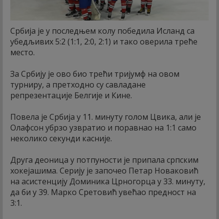
Србија је у последњем колу победила Исланд са
убедљивих 5:2 (1:1, 2:0, 2:1) и тако оверила треће
место.
За Србију је ово био трећи тријумф на овом
турниру, а претходно су савладане
репрезентације Белгије и Кине.
Повела је Србија у 11. минуту голом Цвика, али је
Олафсон убрзо узвратио и поравнао на 1:1 само
неколико секунди касније.
Друга деоница у потпуности је припала српским
хокејашима. Серију је започео Петар Новаковић
на асистенцију Доминика Црногорца у 33. минуту,
да би у 39. Марко Сретовић увећао предност на
3:1.