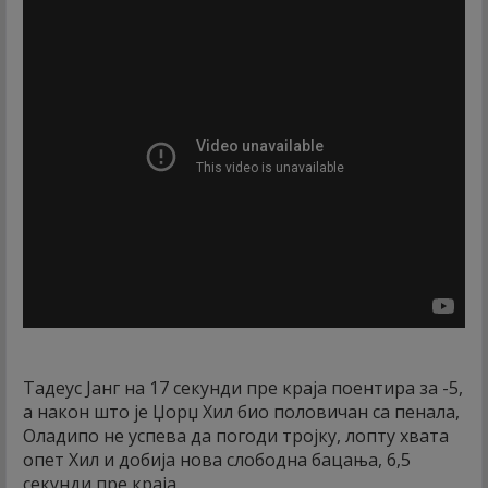
Тадеус Јанг на 17 секунди пре краја поентира за -5,
а након што је Џорџ Хил био половичан са пенала,
Оладипо не успева да погоди тројку, лопту хвата
опет Хил и добија нова слободна бацања, 6,5
секунди пре краја.