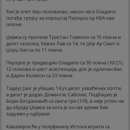
Хил је опет био половичан, након чега Оладипо
погађа тројку за опроштај Пејсерса од НБА ове
сезоне.
Џејмса су пратили Тристан Томпсон са 15 поена и
десет скокова, Кевин Лав са 14, те Џер Ар Смит и
Џорџ Хил са по 11 поена.
Пејсерсе је предводио Оладипо са 30 поена (10/21),
12 скокова и шест асистенција, док је одличан био
и Дарен Колисон са 23 поена.
Тадеус Јанг је убацио 14 уз десет ухваћених лопти,
а десет је додао Домантас Сабонис. Подбацио је
Бојан Богдановић са свега три (1/9), а није успео ни
да обузда Џејмса за кога је он све време био
задужен у одбрани.
Кавалирси ће у полуфиналу Истока играти са