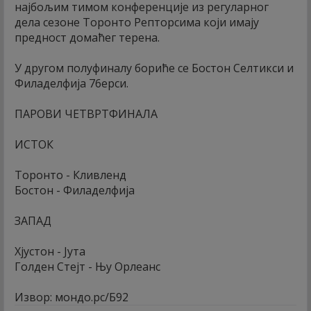
најбољим тимом конференције из регуларног
дела сезоне Торонто Репторсима који имају
предност домаћег терена.
У другом полуфиналу бориће се Бостон Селтикси и
Филаделфија 76ерси.
ПАРОВИ ЧЕТВРТФИНАЛА
ИСТОК
Торонто - Кливленд
Бостон - Филаделфија
ЗАПАД
Хјустон - Јута
Голден Стејт - Њу Орлеанс
Извор: мондо.рс/Б92