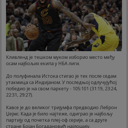
Кливленд је тешком муком изборио место међу
осам најбољих екипа у НБА лиги.
До полуфинала Истока стигао је тек после седам
утакмица са Индијаном. У последњој одлучујућој
победио је на свом паркету - 105:101 (31:19, 23:24,
22:31, 29:27).
Кавсе је до великог тријумфа предводио Леброн
Џејмс. Када је било најтеже, одиграо је најбољу
партију од почетка плеј-оф серије, а са друге
стране Бојан Богадановић најлошију.