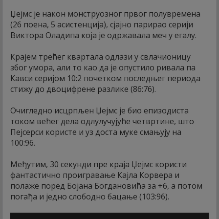
Џејмс је након монструозног првог полувремена
(26 поена, 5 асистенција), сјајно парирао серији
Виктора Оладипа која је одржавала меч у егалу.
Крајем трећег квартала одлази у свлачионицу
због умора, али то као да је опустило ривала па
Кавси серијом 10:2 почетком последњег периода
стижу до двоцифрене разлике (86:76).
Очигледно исцрпљен Џејмс је био епизодиста
током већег дела одлулучујуће четвртине, што
Пејсерси користе и уз доста муке смањују на
100:96.
Међутим, 30 секунди пре краја Џејмс користи
фантастично проигравање Кајла Корвера и
полаже поред Бојана Богдановића за +6, а потом
погађа и једно слободно бацање (103:96).