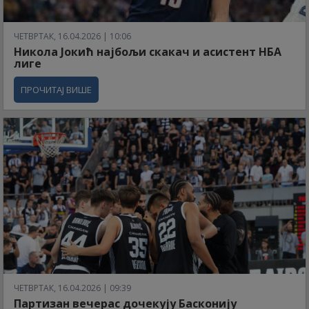
ЧЕТВРТАК, 16.04.2026 | 10:06
Никола Јокић најбољи скакач и асистент НБА
лиге
ПРОЧИТАЈ ВИШЕ
ЧЕТВРТАК, 16.04.2026 | 09:39
Партизан вечерас дочекују Басконију