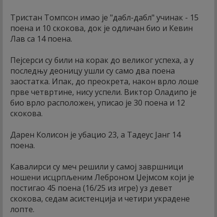
Тристан Томпсон имао је "дабл-дабл" учинак - 15
поена и 10 скокова, док је одличан био и Кевин
Лав са 14 поена.
Пејсерси су били на корак до великог успеха, а у
последњу деоницу ушли су само два поена
заостатка. Ипак, до преокрета, након врло лоше
прве четвртине, нису успели. Виктор Оладипо је
био врло расположен, уписао је 30 поена и 12
скокова.
Дарен Колисон је убацио 23, а Тадеус Јанг 14
поена.
Кавалирси су меч решили у самој завршници
ношени исцрпљеним Леброном Џејмсом који је
постигао 45 поена (16/25 из игре) уз девет
скокова, седам асистенција и четири украдене
лопте.