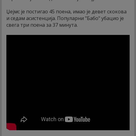
Џејмс је постигао 45 поена, имао је девет скокова
и седам асистенција. Популарни "Бабо" убацио је
свега три поена за 37 минута.