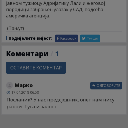
јавном тужиоцу Адријатику Лали и његовој
породици забрањен улазак у САД, подсећа
америчка агенција.
(Тањуг)
Подијелите вијест:
Facebook
Twitter
Коментари
/
1
ОСТАВИТЕ КОМЕНТАР
Марко
ОДГОВОРИТЕ
17.04.2018 06:50
Посланик? У нас предсједник, опет нам нису
равни. Туга и залост.