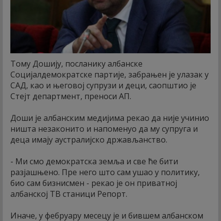
Тому Дошију, посланику албанске
Социјалдемократске партије, забрањен је улазак у
САД, као и његовој супрузи и деци, саопштио је
Стејт департмент, преноси АП.
Доши је албанским медијима рекао да није учинио
ништа незаконито и напоменуо да му супруга и
деца имају аустралијско држављанство.
- Ми смо демократска земља и све ће бити
разјашњено. Пре него што сам ушао у политику,
био сам бизнисмен - рекао је он приватној
албанској ТВ станици Репорт.
Иначе, у фебруару месецу је и бившем албанском