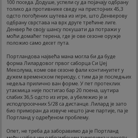
100 поседа. Додуше, успели су да појачају одбрану
толико да противнике сведу на пристојних 45,3
одсто погођених шутева из игре, што Денверову
одбрану сврстава на врх друге трећине лиге.
Денвер ће своју шансу покушати да потражи у
моћи домаћег терена, где је ове сезоне оружје
положио само десет пута.
Портландова највећа мана могла би да буде
форма Лилардовог првог саборца Си Џеј
Меколума, коме ове сезоне фали континуитет у
дужем временском периоду, с тим да је последњих
недеља прилично ван форме. У пет протеклих
утакмица није постигао бар 20 поена, шутира
слабих 36,5 одсто из игре, а убележио је и
исподпросечних 5/28 са дистанце. Лилард је зато
био приморан да извуче нешто јаче партије, па је
Портланд у одређеном проблему.
Опет, не треба да заборавимо да је Портланд
међу најбољим одбрамбеним тимовима у рекету,