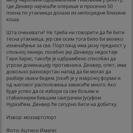
где Денвер најчешће оперише и просечно 50
поена по утакмици долази из непосредне близине
коша.
Шта очекивати? Не треба ни говорити да ће бити
тесна утакмица, јер све осим тога било би велико
изненађење за све. Портланд има јасну предност у
спољној линији, посебно јер Денверу недостаје
Гари Харис, такође је одбрамбено способан да
угрози доминацију противника. Денвер, опет, има
довољно разноврстан напад да би могао да
разбије сваки бедем. Јокић је у изврсној форми и
од његовог расположења зависиће много. Ако
буде успео да се избори са све бољим и
стабилнијим бившим саиграчем Јусуфом
Нуркићем, Денвер ће сигурно бити на добитку.
Извор: моззартспорт
Фото: Ацтион Имагес