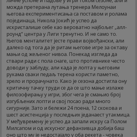
личне успоне и падове у игри током сезоне, али и
можда претерана лутања тренера Мелоунаи
његова експериментисања са поставом и ролама
појединаца, Никола Јокић је успео да
искристалише себе као вероватно најбољег „алл-
роунд“ центра у Лиги тренутно. И не само то.
Његов менталитет јесте прави војвођански, али
далеко од тога да је ритам његове игре за октаву
мањи од жељеног нивоа. Понекад изгледа да
ствари ради с пола снаге, што противнике често
доводи у заблуду, али када је лопта у његовим
рукама сваки педаљ терена користи паметно,
зрело и прорачунато. Како је сезона достигла ону
критичну тачку труди се да се што мање излаже
филозофирању у игри, због чега је смањио број
изгубљених лопти и свој посао ради много
сигурније. Зато и бележи 24 поена, 12 скокова и
шест асистенција у последњих једанаест утакмица.
У међувремену је успео да запали искру са Полом
Милсапом и од искусног дефанзивца добија баш
оно што му је недостајало у оба рекета - човека