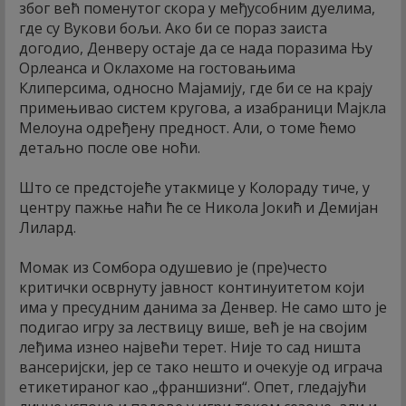
због већ поменутог скора у међусобним дуелима,
где су Вукови бољи. Ако би се пораз заиста
догодио, Денверу остаје да се нада поразима Њу
Орлеанса и Оклахоме на гостовањима
Клиперсима, односно Мајамију, где би се на крају
примењивао систем кругова, а изабраници Мајкла
Мелоуна одређену предност. Али, о томе ћемо
детаљно после ове ноћи.
Што се предстојеће утакмице у Колораду тиче, у
центру пажње наћи ће се Никола Јокић и Демијан
Лилард.
Момак из Сомбора одушевио је (пре)често
критички осврнуту јавност континуитетом који
има у пресудним данима за Денвер. Не само што је
подигао игру за лествицу више, већ је на својим
леђима изнео највећи терет. Није то сад ништа
вансеријски, јер се тако нешто и очекује од играча
етикетираног као „франшизни“. Опет, гледајући