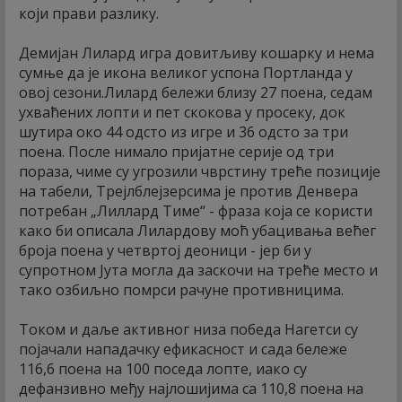
који прави разлику.
Демијан Лилард игра довитљиву кошарку и нема
сумње да је икона великог успона Портланда у
овој сезони.Лилард бележи близу 27 поена, седам
ухваћених лопти и пет скокова у просеку, док
шутира око 44 одсто из игре и 36 одсто за три
поена. После нимало пријатне серије од три
пораза, чиме су угрозили чврстину треће позиције
на табели, Трејлблејзерсима је против Денвера
потребан „Лиллард Тиме“ - фраза која се користи
како би описала Лилардову моћ убацивања већег
броја поена у четвртој деоници - јер би у
супротном Јута могла да заскочи на треће место и
тако озбиљно помрси рачуне противницима.
Током и даље активног низа победа Нагетси су
појачали нападачку ефикасност и сада бележе
116,6 поена на 100 поседа лопте, иако су
дефанзивно међу најлошијима са 110,8 поена на