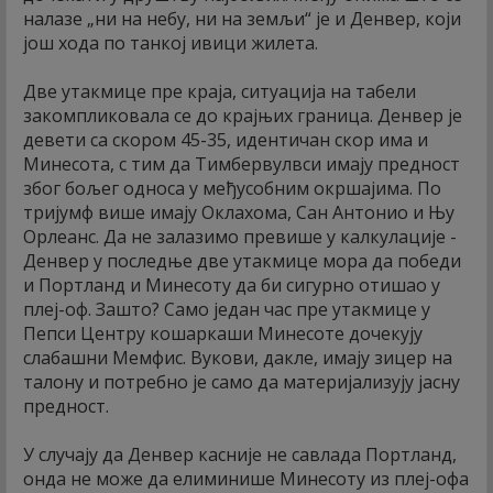
налазе „ни на небу, ни на земљи“ је и Денвер, који
још хода по танкој ивици жилета.
Две утакмице пре краја, ситуација на табели
закомпликовала се до крајњих граница. Денвер је
девети са скором 45-35, идентичан скор има и
Минесота, с тим да Тимбервулвси имају предност
због бољег односа у међусобним окршајима. По
тријумф више имају Оклахома, Сан Антонио и Њу
Орлеанс. Да не залазимо превише у калкулације -
Денвер у последње две утакмице мора да победи
и Портланд и Минесоту да би сигурно отишао у
плеј-оф. Зашто? Само један час пре утакмице у
Пепси Центру кошаркаши Минесоте дочекују
слабашни Мемфис. Вукови, дакле, имају зицер на
талону и потребно је само да материјализују јасну
предност.
У случају да Денвер касније не савлада Портланд,
онда не може да елиминише Минесоту из плеј-офа