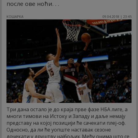
после ове ноћи. . .
КОШАРКА
09.04.2018 | 23:45
Три дана остало је до краја прве фазе НБА лиге, а
многи тимови на Истоку и Западу и даље немају
представу на којој позицији ће сачекати плеј-оф.
Односно, да ли ће уопште наставак сезоне
дочекати у друштву најбољих. Међу онима што се