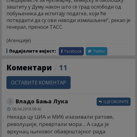
специјалисте за нуклеарну, хемијску и биолошку
заштиту у Думу након што се град ослободи од
побуњеника да испитају податке, који ће
потврдити да су ови наводи измишљени", рекао је
генерал, преноси ТАСС.
(Агенције)
Подијелите вијест:
Facebook
Twitter
Коментари
/
11
ОСТАВИТЕ КОМЕНТАР
Владо Бања Лука
ОДГОВОРИТЕ
08.04.2018 09:42
Некада цу ЦИА и МИ6 изазивали ратове,
револуције, превртали мора... А сада је
врхунац њиховог обавјештајног рада