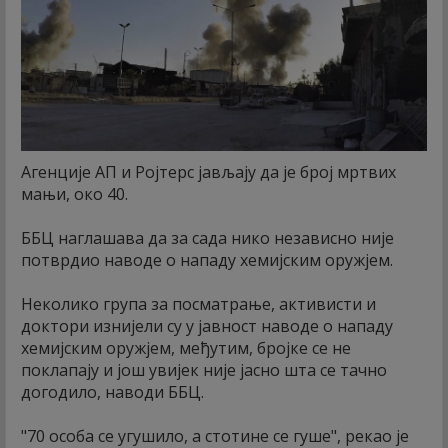
Агенције АП и Ројтерс јављају да је број мртвих
мањи, око 40.
ББЦ наглашава да за сада нико независно није
потврдио наводе о нападу хемијским оружјем.
Неколико група за посматрање, активисти и
доктори изнијели су у јавност наводе о нападу
хемијским оружјем, међутим, бројке се не
поклапају и још увијек није јасно шта се тачно
догодило, наводи ББЦ.
"70 особа се угушило, а стотине се гуше", рекао је