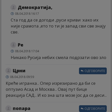
Демократија,
08.04.2018 16:17
Ста год да се догоди ,руси криви :како их
није срамота ,ето то ти је запад сви све знају
све.
Ре
08.04.2018 17:04
Никако Русија небих смела подрзати ово зло
Црни
ОДГОВОРИТЕ
08.04.2018 09:59
Креће игранка.. Опер изрезирано да би се
оптузио Асад и Москва.. Овај пут бице
реакција САД.. И ко зна шта мозе јос да се деси..
попара
ОДГОВОРИТЕ