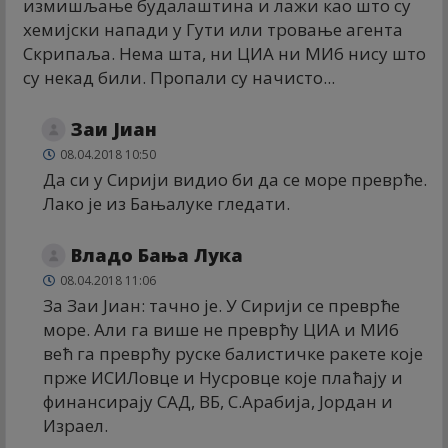
измишљање будалаштина и лажи као што су
хемијски напади у Гути или тровање агента
Скрипаља. Нема шта, ни ЦИА ни МИ6 нису што
су некад били. Пропали су начисто...
Заи Јиан
08.04.2018 10:50
Да си у Сирији видио би да се море преврће.
Лако је из Бањалуке гледати.
Владо Бања Лука
08.04.2018 11:06
За Заи Јиан: тачно је. У Сирији се преврће
море. Али га више не преврћу ЦИА и МИ6
већ га преврћу руске балистичке ракете које
прже ИСИЛовце и Нусровце које плаћају и
финансирају САД, ВБ, С.Арабија, Јордан и
Израел.