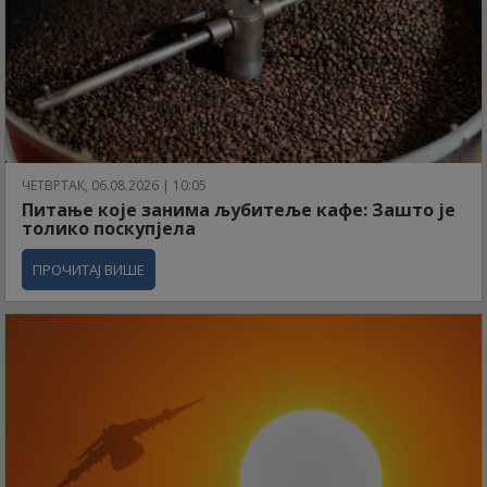
ЧЕТВРТАК, 06.08.2026 | 10:05
Питање које занима љубитеље кафе: Зашто је
толико поскупјела
ПРОЧИТАЈ ВИШЕ