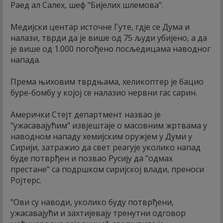
Раед ал Салех, шеф "Бијелих шлемова".
Медијски центар источне Гуте, гдје се Дума и
налази, тврди да је више од 75 људи убијено, а да
је више од 1.000 погођено посљедицама наводног
напада.
Према њиховим тврдњама, хеликоптер је бацио
буре-бомбу у којој се налазио нервни гас сарин.
Амерички Стејт департмент назвао је
"ужасавајућим" извјештаје о масовним жртвама у
наводном нападу хемијским оружјем у Думи у
Сирији, затражио да свет реагује уколико напад
буде потврђен и позвао Русију да "одмах
престане" са подршком сиријској влади, преноси
Ројтерс.
"Ови су наводи, уколико буду потврђени,
ужасавајући и захтијевају тренутни одговор