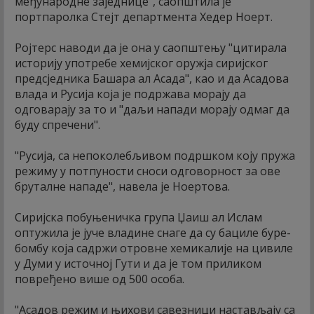
међународне заједнице", саопштила је
портпаролка Стејт департмента Хедер Ноерт.
Ројтерс наводи да је она у саопштењу "цитирала
историју употребе хемијског оружја сиријског
предсједника Башара ал Асада", као и да Асадова
влада и Русија која је подржава морају да
одговарају за то и "даљи напади морају одмаг да
буду спречени".
"Русија, са непоколебљивом подршком коју пружа
режиму у потпуности сноси одговорност за ове
бруталне нападе", навела је Ноертова.
Сиријска побуњеничка група Џаиш ал Ислам
оптужила је јуче владине снаге да су бациле буре-
бомбу која садржи отровне хемикалије на цивиле
у Думи у источној Гути и да је том приликом
повређено више од 500 особа.
"Асадов режим и њихови савезници настављају са