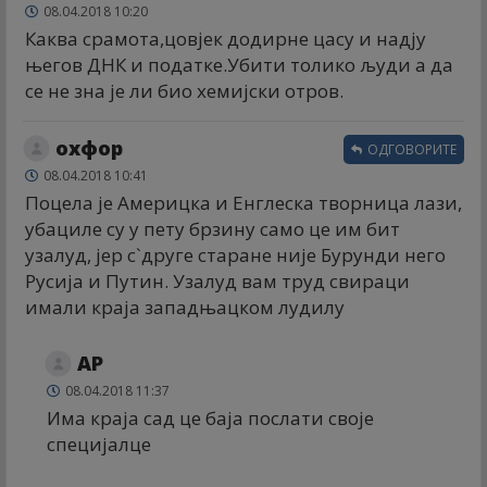
08.04.2018 10:20
Каква срамота,цовјек додирне цасу и надју
његов ДНК и податке.Убити толико људи а да
се не зна је ли био хемијски отров.
оxфор
ОДГОВОРИТЕ
08.04.2018 10:41
Поцела је Америцка и Енглеска творница лази,
убациле су у пету брзину само це им бит
узалуд, јер с`друге старане није Бурунди него
Русија и Путин. Узалуд вам труд свираци
имали краја западњацком лудилу
АР
08.04.2018 11:37
Има краја сад це баја послати своје
специјалце