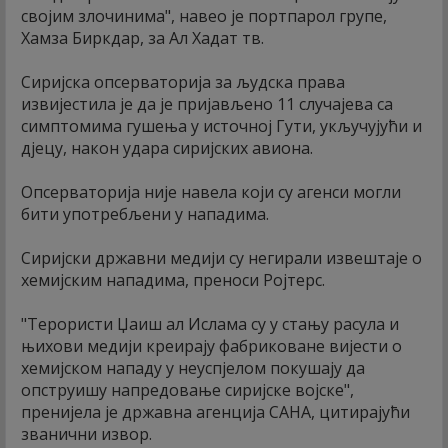
својим злочинима", навео је портпарол групе,
Хамза Биркдар, за Ал Хадат тв.
Сиријска опсерваторија за људска права
извијестила је да је пријављено 11 случајева са
симптомима гушења у источној Гути, укључујући и
дјецу, након удара сиријских авиона.
Опсерваторија није навела који су агенси могли
бити употребљени у нападима.
Сиријски државни медији су негирали извештаје о
хемијским нападима, преноси Ројтерс.
"Терористи Џаиш ал Ислама су у стању расула и
њихови медији креирају фабриковане вијести о
хемијском нападу у неуспјелом покушају да
опструишу напредовање сиријске војске",
пренијела је државна агенција САНА, цитирајући
званични извор.