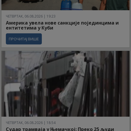
ЧЕТВРТАК, 06.08.2026 | 19:23
Америка увела нове санкције појединцима и
ентитетима у Куби
ПРОЧИТАЈ ВИШЕ
ЧЕТВРТАК, 06.08.2026 | 18:54
Судар трамваја у Њемачкој: Преко 25 људи