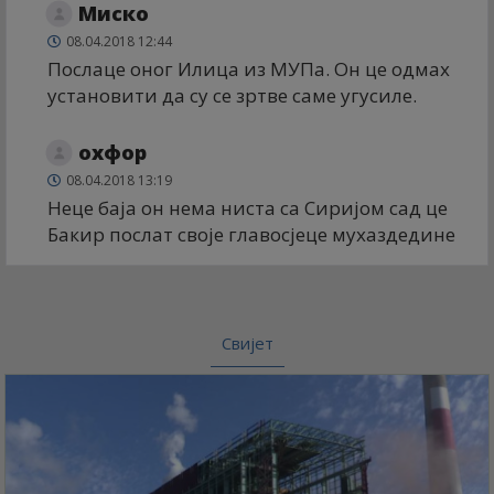
Миско
08.04.2018 12:44
Послаце оног Илица из МУПа. Он це одмах
установити да су се зртве саме угусиле.
оxфор
08.04.2018 13:19
Неце баја он нема ниста са Сиријом сад це
Бакир послат своје главосјеце мухаздедине
Свијет