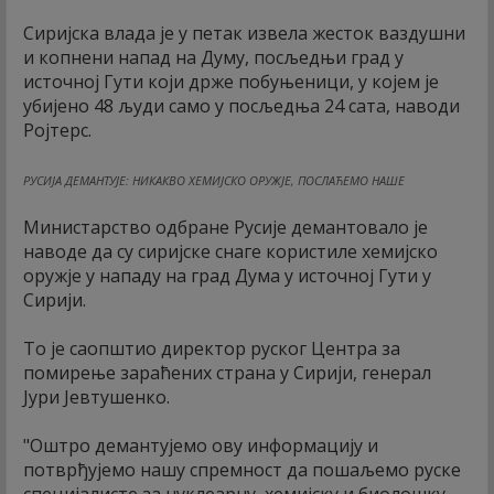
Сиријска влада је у петак извела жесток ваздушни
и копнени напад на Думу, посљедњи град у
источној Гути који држе побуњеници, у којем је
убијено 48 људи само у посљедња 24 сата, наводи
Ројтерс.
РУСИЈА ДЕМАНТУЈЕ: НИКАКВО ХЕМИЈСКО ОРУЖЈЕ, ПОСЛАЋЕМО НАШЕ
Министарство одбране Русије демантовало је
наводе да су сиријске снаге користиле хемијско
оружје у нападу на град Дума у источној Гути у
Сирији.
То је саопштио директор руског Центра за
помирење зараћених страна у Сирији, генерал
Јури Јевтушенко.
"Оштро демантујемо ову информацију и
потврђујемо нашу спремност да пошаљемо руске