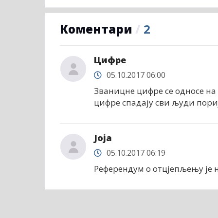
Коментари
/
2
Цифре
05.10.2017 06:00
Званицне цифре се односе на с
цифре спадају сви људи пориј
Јоја
05.10.2017 06:19
Референдум о отцјепљењу је 