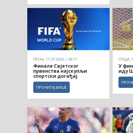
ПЕТАК, 17.07.2026 | 08:17
СРЕДА, 1
Финале Свјетског
У фин
првенства најскупљи
иду Ш
спортски догађај
ПРОЧ
ПРОЧИТАЈ ВИШЕ