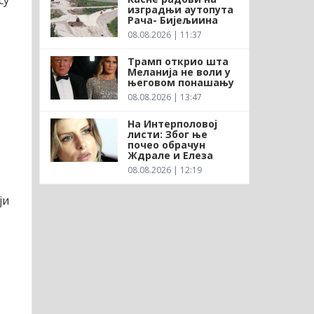
су
изградњи аутопута
Рача- Бијељиина
08.08.2026 | 11:37
Трамп открио шта
Меланија не воли у
његовом понашању
08.08.2026 | 13:47
На Интерполовој
листи: Због ње
почео обрачун
Ждрале и Елеза
08.08.2026 | 12:19
ји