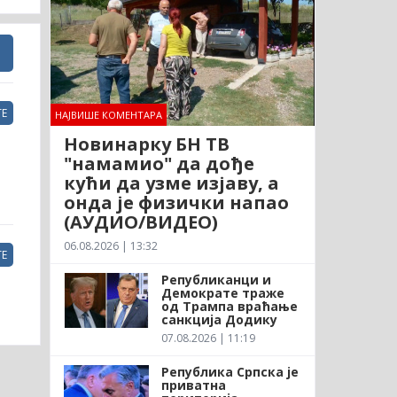
Е
НАЈВИШЕ КОМЕНТАРА
Новинарку БН ТВ
"намамио" да дође
кући да узме изјаву, а
онда је физички напао
(АУДИО/ВИДЕО)
06.08.2026 | 13:32
Е
Републиканци и
Демократе траже
од Трампа враћање
санкција Додику
07.08.2026 | 11:19
Република Српска је
приватна