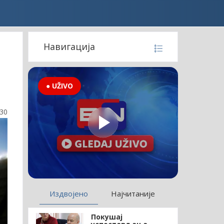
Навигација
● UŽIVO
:30
Издвојено
Најчитаније
Покушај