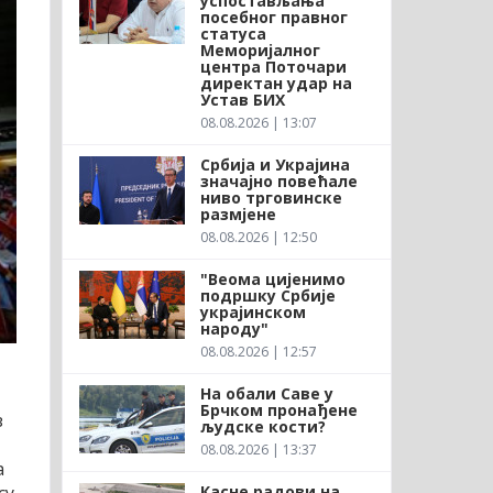
успостављања
посебног правног
статуса
Меморијалног
центра Поточари
директан удар на
Устав БИХ
08.08.2026 | 13:07
Србија и Украјина
значајно повећале
ниво трговинске
размјене
08.08.2026 | 12:50
"Веома цијенимо
подршку Србије
украјинском
народу"
08.08.2026 | 12:57
На обали Саве у
Брчком пронађене
з
људске кости?
08.08.2026 | 13:37
а
Касне радови на