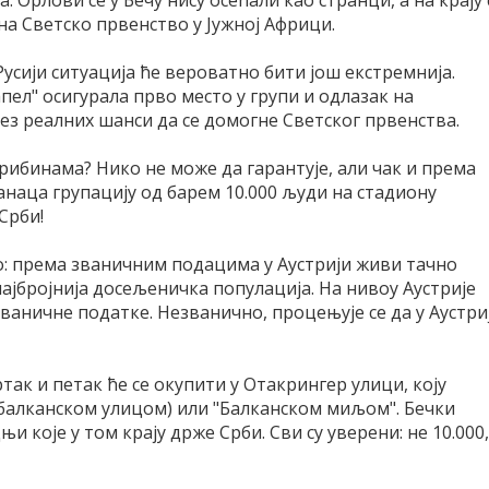
а: Орлови се у Бечу нису осећали као странци, а на крају 
а Светско првенство у Јужној Африци.
Русији ситуација ће вероватно бити још екстремнија.
пел" осигурала прво место у групи и одлазак на
без реалних шанси да се домогне Светског првенства.
трибинама? Нико не може да гарантује, али чак и према
наца групацију од барем 10.000 људи на стадиону
Срби!
о: према званичним подацима у Аустрији живи тачно
 најбројнија досељеничка популација. На нивоу Аустрије
званичне податке. Незванично, процењује се да у Аустри
ртак и петак ће се окупити у Отакрингер улици, коју
балканском улицом) или "Балканском миљом". Бечки
и које у том крају држе Срби. Сви су уверени: не 10.000,