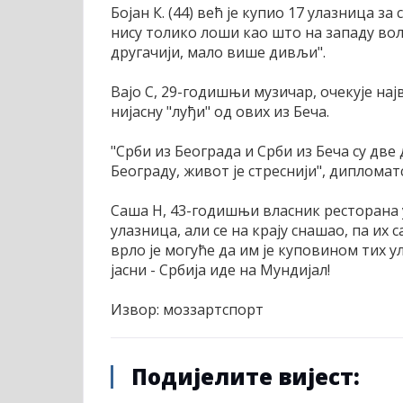
Бојан К. (44) већ је купио 17 улазница з
нису толико лоши као што на западу вол
другачији, мало више дивљи".
Вајо С, 29-годишњи музичар, очекује нај
нијасну "луђи" од ових из Беча.
"Срби из Београда и Срби из Беча су две 
Београду, живот је стреснији", дипломат
Саша Н, 43-годишњи власник ресторана у
улазница, али се на крају снашао, па их 
врло је могуће да им је куповином тих у
јасни - Србија иде на Мундијал!
Извор: моззартспорт
Подијелите вијест: