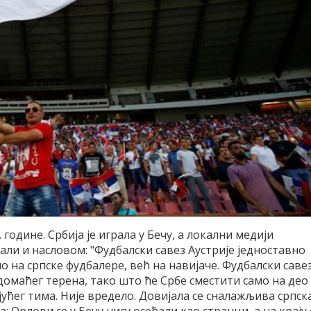
године. Србија је играла у Бечу, а локални медији
али и насловом: "Фудбалски савез Аустрије једноставно
о на српске фудбалере, већ на навијаче. Фудбалски саве
 домаћег терена, тако што ће Србе сместити само на део
ућег тима. Није вредело. Довијала се сналажљива српск