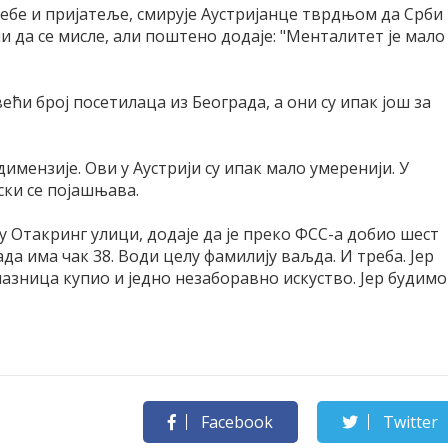
а себе и пријатеље, смирује Аустријанце тврдњом да Срби
и да се мисле, али поштено додаје: "Менталитет је мало
већи број посетилаца из Београда, а они су ипак још за
димензије. Ови у Аустрији су ипак мало умеренији. У
ски се појашњава.
 Отакринг улици, додаје да је преко ФСС-а добио шест
сада има чак 38. Води целу фамилију ваљда. И треба. Јер
лазница купио и једно незаборавно искуство. Јер будимо
Facebook
Twitter