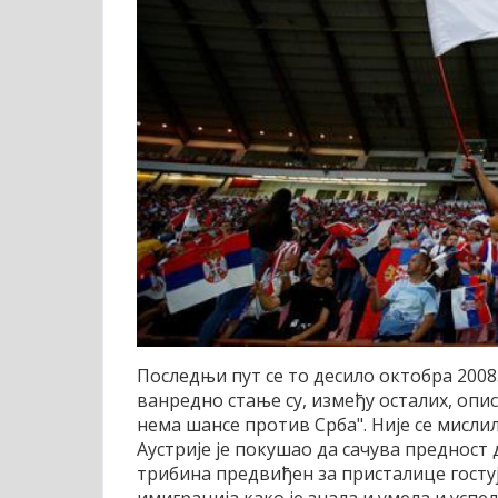
Последњи пут се то десило октобра 2008. 
ванредно стање су, између осталих, опис
нема шансе против Срба". Није се мислил
Аустрије је покушао да сачува предност
трибина предвиђен за присталице гостуј