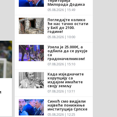
територија
Милорада Додика
05.08.2026 | 15:49
Погледајте колико
ће нас тачно остати
у БиХ до 2100.
године!
05.08.2026 | 10:00
Узела је 25.000€, а
одбила да се рукује
са
градоначелником!
07.08.2026 | 15:10
Када изједначите
корупцију са
издајом имаћете
своју земљу
07.08.2026 | 13:11
и
Синоћ смо видјели
највеће понижење
институција Српске
05.08.2026 | 12:25