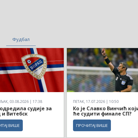
Фудбал
АК, 03.08.2026 | 17:38
ПЕТАК, 17.07.2026 | 10:50
одредила судије за
Ко је Славко Винчић кој
 и Витебск
ће судити финале СП?
ИТАЈ ВИШЕ
ПРОЧИТАЈ ВИШЕ