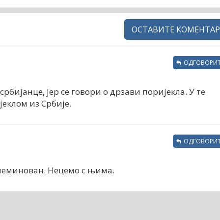
ОСТАВИТЕ КОМЕНТАР
ОДГОВОРИТ
рбијанце, јер се говори о дрзави поријекла. У те
еклом из Србије.
ОДГОВОРИТ
неминован. Нецемо с њима.