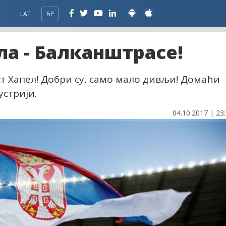
LAT
ЋР
а - Балканштрасе!
ст Хапел! Добри су, само мало дивљи! Домаћи
устрији.
04.10.2017 | 23