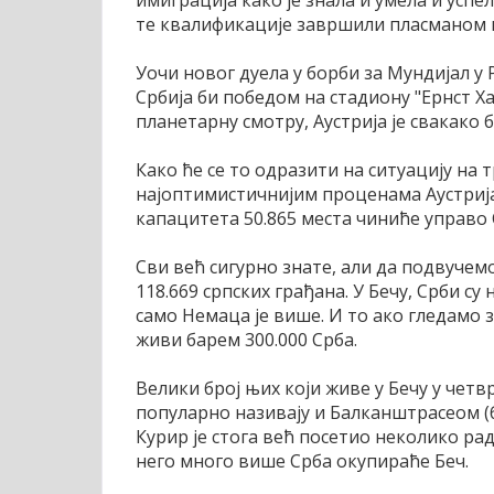
имиграција како је знала и умела и успел
те квалификације завршили пласманом н
Уочи новог дуела у борби за Мундијал у 
Србија би победом на стадиону "Ернст Ха
планетарну смотру, Аустрија је свакако 
Како ће се то одразити на ситуацију на 
најоптимистичнијим проценама Аустрија
капацитета 50.865 места чиниће управо 
Сви већ сигурно знате, али да подвучем
118.669 српских грађана. У Бечу, Срби су
само Немаца је више. И то ако гледамо 
живи барем 300.000 Срба.
Велики број њих који живе у Бечу у четв
популарно називају и Балканштрасеом (
Курир је стога већ посетио неколико радњ
него много више Срба окупираће Беч.