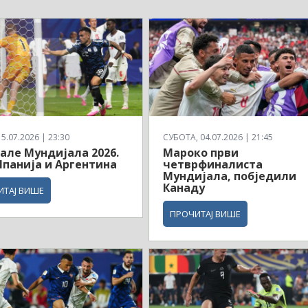
5.07.2026 | 23:30
СУБОТА, 04.07.2026 | 21:45
але Мундијала 2026.
Мароко први
панија и Аргентина
четврфиналиста
Мундијала, побједили
Канаду
ИТАЈ ВИШЕ
ПРОЧИТАЈ ВИШЕ