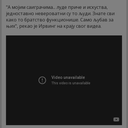
"А мојим саиграчима... луде приче и искуства,
једноставно невероватни су то људи. Знате сви
како то братство функционише. Само љубав за
њих", рекао је Ирвинг на крају свог видеа.