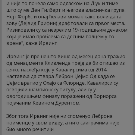
и није то почело само одласком на Дјук и тиме
што су ме Ден Гилберт и његова власничка група,
Нејт Форбс и онај ћелави момак како воли да га
зову (Дејвид Грифин) драфтовали са првог места.
Ризиковали су са незрелим 19-годишњим дечаком
који је имао проблема са десним палцем у то
време", каже Ирвинг.
Ирвинг је пре нешто више од месец дана тражио
од менаџмента Кливленда трејд да би отишао из
сенке наслеђа које у Кавалирсима од 2014.
наставља да ствара Леброн Џејмс. Од када се
Џејмс вратио у Охајо са Флориде, Кавалирси су
освојили шампионску титулу, али су у
овогодишњем финалу поражени од Вориорса
појачаним Кевином Дурентом.
Због тога Ирвинг није ни споменуо Леброна
поименце у свом видеу, а ни о саиграчима није
био много речитији.