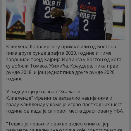
Кливленд Кавалирси су прихватили од Бостона
пика друге рунде драфта 2020. године и тиме
завршили трејд Кајрија Ирвинга у Бостон од кога
су добили Томаса, Жижића, Краудера, пика прве
рунде 2018. и још једног пика друге рунде 2020.
године.
У видеу који је назвао "Хвала ти
Кливленде" Ирвинг се захвалио навијачима и
граду Кливленду у коме је играо претходних шест
година од када је са првог места драфтован у НБА.
"Тешко је правити овакве видео снимке, јер
разумете да величина одлука које доносите може