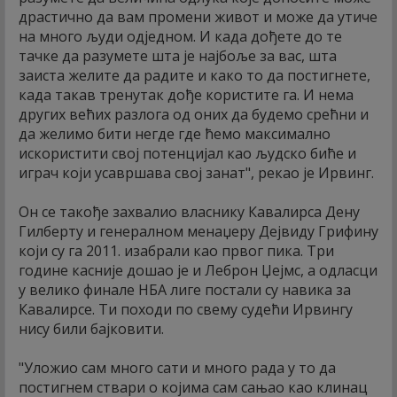
драстично да вам промени живот и може да утиче
на много људи одједном. И када дођете до те
тачке да разумете шта је најбоље за вас, шта
заиста желите да радите и како то да постигнете,
када такав тренутак дође користите га. И нема
других већих разлога од оних да будемо срећни и
да желимо бити негде где ћемо максимално
искористити свој потенцијал као људско биће и
играч који усавршава свој занат", рекао је Ирвинг.
Он се такође захвалио власнику Кавалирса Дену
Гилберту и генералном менаџеру Дејвиду Грифину
који су га 2011. изабрали као првог пика. Три
године касније дошао је и Леброн Џејмс, а одласци
у велико финале НБА лиге постали су навика за
Кавалирсе. Ти походи по свему судећи Ирвингу
нису били бајковити.
"Уложио сам много сати и много рада у то да
постигнем ствари о којима сам сањао као клинац