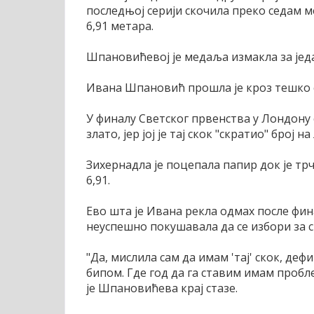
последњој серији скочила преко седам ме
6,91 метара.
Шпановићевој је медаља измакла за једа
Ивана Шпановић прошла је кроз тешко о
У финалу Светског првенства у Лондону с
злато, јер јој је тај скок "скратио" број н
Зихернадла је поцепала папир док је трча
6,91.
Ево шта је Ивана рекла одмах после фина
неуспешно покушавала да се избори за 
"Да, мислила сам да имам 'тај' скок, де
бипом. Где год да га ставим имам пробл
је Шпановићева крај стазе.