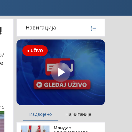
!
Навигација
● UŽIVO
о?
ле
:15
Издвојено
Најчитаније
Мандат