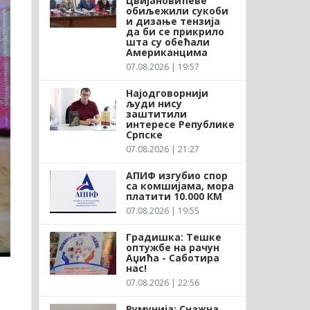
Цвијановићеве
обиљежили сукоби
и дизање тензија
да би се прикрило
шта су обећали
Американцима
07.08.2026 | 19:57
Најодговорнији
људи нису
заштитили
интересе Републике
Српске
07.08.2026 | 21:27
АПИФ изгубио спор
са комшијама, мора
платити 10.000 КМ
07.08.2026 | 19:55
Градишка: Тешке
оптужбе на рачун
Аџића - Саботира
нас!
07.08.2026 | 22:56
Румунија: Снажна