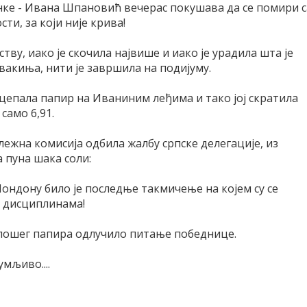
нке - Ивана Шпановић вечерас покушава да се помири с
и, за који није крива!
тву, иако је скочила највише и иако је урадила шта је
вакиња, нити је завршила на подијуму.
 поцепала папир на Иваниним леђима и тако јој скратила
само 6,91.
лежна комисија одбила жалбу српске делегације, из
 пуна шака соли:
ондону било је последње такмичење на којем су се
м дисциплинама!
е лошег папира одлучило питање победнице.
мљиво....