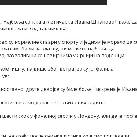
... Најбоља српска атлетичарка Ивана Шпановић каже д
замишљала исход такмичења.
ово су нормалне ствари у спорту и једном је морало да с
била сам. Да ли за златну, ви можете најбоље да
а, захваливши се навијачима у Србији на подршци.
залетишту, највише због ветра јер су јој фалила
реде.
дноставно, друге девојке су биле боље", искрена је Иван
ршци "не само данас него свих ових година".
 шести скок у финалној серији у Лондону, али да је посл
ли, на крају, после снимка и слика које смо погледали,