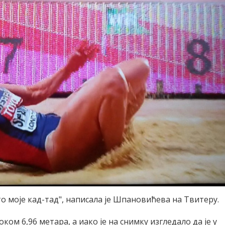
ато моје кад-тад", написала је Шпановићева на Твитеру.
оком 6,96 метара, а иако је на снимку изгледало да је у