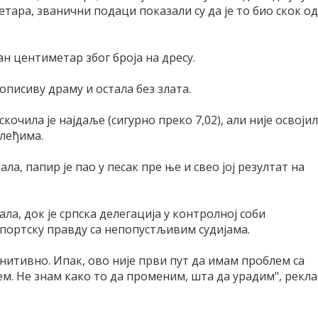
тара, званични подаци показали су да је то био скок од
н центиметар због броја на дресу.
писиву драму и остала без злата.
кочила је најдаље (сигурно преко 7,02), али није освоји
а леђима.
ла, папир је пао у песак пре ње и свео јој резултат на
ла, док је српска делегација у контролној соби
спортску правду са непопустљивим судијама.
финитивно. Ипак, ово није први пут да имам проблем са
ем. Не знам како то да променим, шта да урадим", рекла