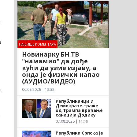
а
е
НАЈВИШЕ КОМЕНТАРА
Новинарку БН ТВ
"намамио" да дође
кући да узме изјаву, а
онда је физички напао
(АУДИО/ВИДЕО)
а.
06.08.2026 | 13:32
Републиканци и
Демократе траже
од Трампа враћање
санкција Додику
е
07.08.2026 | 11:19
Република Српска је