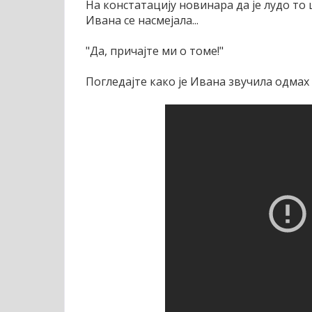
На констатацију новинара да је лудо то 
Ивана се насмејала...
"Да, причајте ми о томе!"
Погледајте како је Ивана звучила одмах 