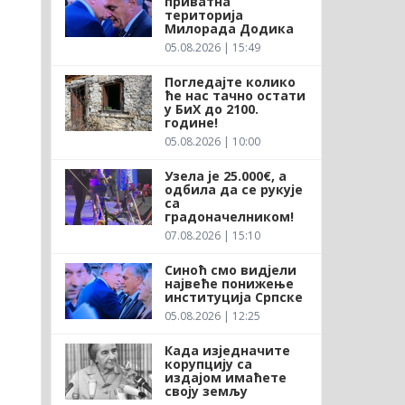
приватна
територија
Милорада Додика
05.08.2026 | 15:49
Погледајте колико
ће нас тачно остати
у БиХ до 2100.
године!
05.08.2026 | 10:00
Узела је 25.000€, а
одбила да се рукује
са
градоначелником!
07.08.2026 | 15:10
Синоћ смо видјели
највеће понижење
институција Српске
05.08.2026 | 12:25
Када изједначите
корупцију са
издајом имаћете
своју земљу