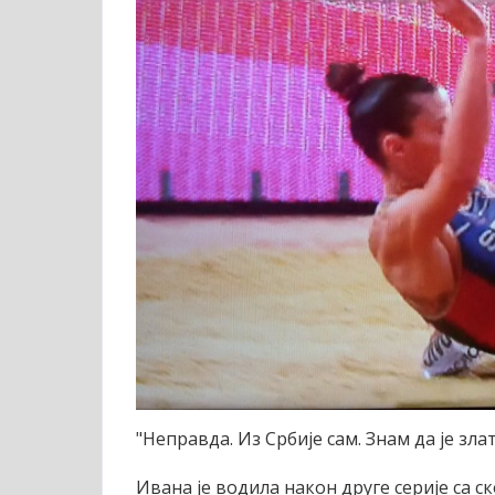
"Неправда. Из Србије сам. Знам да је зл
Ивана је водила након друге серије са ск