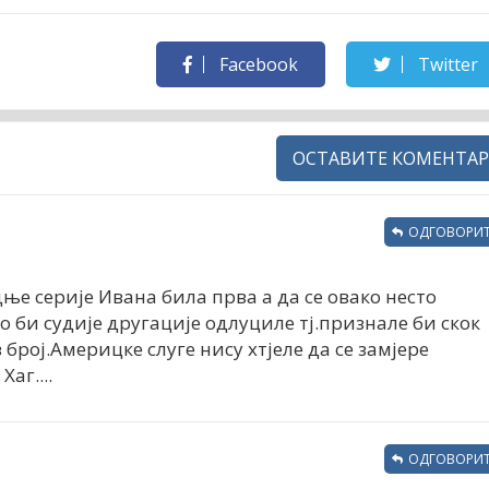
Facebook
Twitter
ОСТАВИТЕ КОМЕНТАР
ОДГОВОРИТ
дње серије Ивана била прва а да се овако несто
 би судије другације одлуциле тј.признале би скок
 број.Америцке слуге нису хтјеле да се замјере
аг....
ОДГОВОРИТ