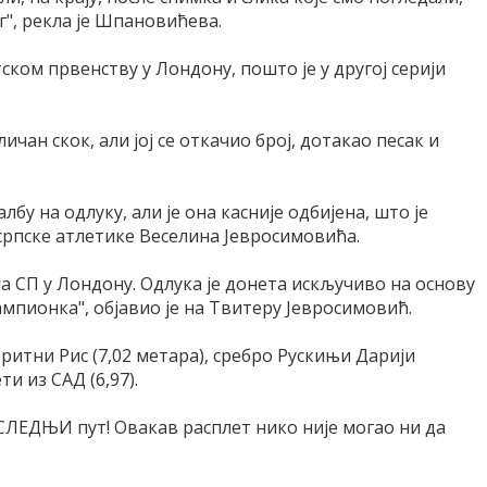
г", рекла је Шпановићева.
ском првенству у Лондону, пошто је у другој серији
ичан скок, али јој се откачио број, дотакао песак и
лбу на одлуку, али је она касније одбијена, што је
 српске атлетике Веселина Јевросимовића.
а СП у Лондону. Одлука је донета искључиво на основу
ампионка", објавио је на Твитеру Јевросимовић.
итни Рис (7,02 метара), сребро Рускињи Дарији
ти из САД (6,97).
СЛЕДЊИ пут! Овакав расплет нико није могао ни да