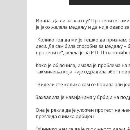
Ивана: Да ли за златну? Процените сами
је јако желела медаљу и да није овако 
"Колико год да ми је тешко да признам, 
деси. Да сам била способна за медаљу – 
процените", рекла је за РТС Шпановићев
Како је објаснила, имала је проблема на 
такмичења која није одрадила због пов
"Видели сте колико сам се борила али је
Захвалила је навијачима у Србији на под
Она је рекла да је уложен протест на њен
прегледа снимка одбијен.
"Учинило нам се да је скок много даљи. А