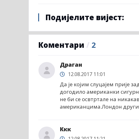
Подијелите вијест:
Коментари
/
2
Драган
12.08.2017 11:01
Да је којим слуцајем прије за
догодило американки сигурно
не би се освтртале на никакав
американцима.Лондон други Х
Ккк
12.08.2017 11:21