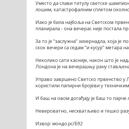
Уместо да слави титулу светске шампио
лошим, катастрофалним сплетом околност
Иако је била најбоља на Светском првенс
планирала - она вечерас није постала пр
За то је "заслужна" зихернадла, која је
скок вечери са седам "и кусур" метара на 
Неколико сати касније, након што је над
Лондона је на вечерашњу рану стављена
Управо завршено Светско првенство у Л
користили папирни бројеви у технички
И баш на овом догађају је баш то парч
Невероватно, несхватљиво и тешко разу
Извор: мондо.рс/Б92