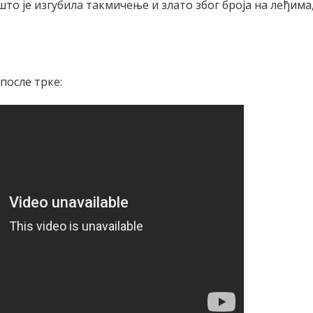
што је изгубила такмичење и злато због броја на леђима
после трке: