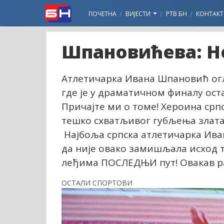
ПОЧЕТНА
ВИЈЕСТИ
РТВ БН
КОНТАКТ
Шпановићева: Не
Атлетичарка Ивана Шпановић огла
где је у драматичном финалу ост
Причајте ми о томе! Хероина срп
тешко схватљивог губљења злата. 
Најбоља српска атлетичарка Ива
да није овако замишљала исход т
леђима ПОСЛЕДЊИ пут! Овакав ра
ОСТАЛИ СПОРТОВИ