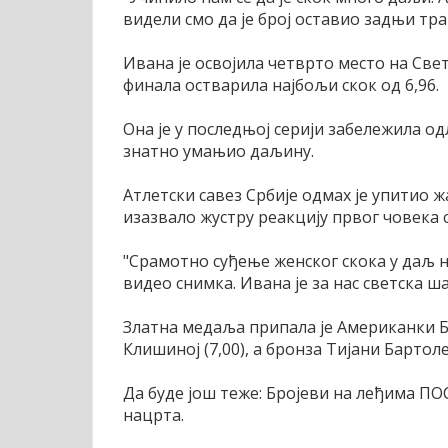
видели смо да је број оставио задњи тра
Ивана је освојила четврто место на Свет
финала остварила најбољи скок од 6,96.
Она је у последњој серији забележила одл
знатно умањио даљину.
Атлетски савез Србије одмах је упитио жа
изазвало жустру реакцију првог човека
"Срамотно суђење женског скока у даљ н
видео снимка. Ивана је за нас светска ш
Златна медаља припала је Американки Бр
Клишиној (7,00), а бронза Тијани Бартоле
Да буде још теже: Бројеви на леђима ПО
нацрта.