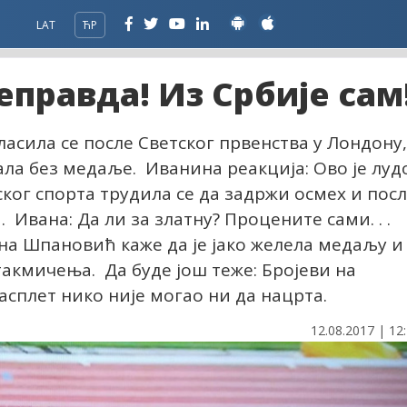
LAT
ЋР
правда! Из Србије сам
сила се после Светског првенства у Лондону,
ала без медаље. Иванина реакција: Ово је луд
ског спорта трудила се да задржи осмех и пос
Ивана: Да ли за златну? Процените сами. . .
на Шпановић каже да је јако желела медаљу и
акмичења. Да буде још теже: Бројеви на
сплет нико није могао ни да нацрта.
12.08.2017 | 12