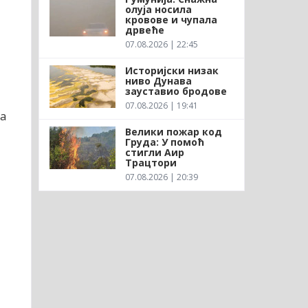
олуја носила
кровове и чупала
дрвеће
07.08.2026 | 22:45
Историјски низак
ниво Дунава
зауставио бродове
07.08.2026 | 19:41
ла
Велики пожар код
Груда: У помоћ
стигли Аир
Трацтори
07.08.2026 | 20:39