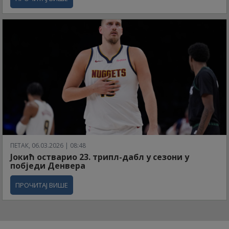
ПЕТАК, 06.03.2026 | 08:48
Јокић остварио 23. трипл-дабл у сезони у
побједи Денвера
ПРОЧИТАЈ ВИШЕ