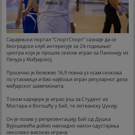
Сарајевски портал "СпортСпорт" сазнаје да се
београдски клуб интересује за 24-годишњег
центра који је прошле сезоне играо за Панонију из
Печуја у Мађарској.
Просечно је бележио 16,9 поена уз осам скокова
по утакмици и био најбољи играч регуларног дела
мађарског шампионата.
Током каријере је играо још за Студент из
Мостара и Вогошћу у БиХ, те литванску Џукију.
Он је позив у репрезентацију БиХ од Душка
Вујошевића добио накнадно након одустајања
неколико високих играча.