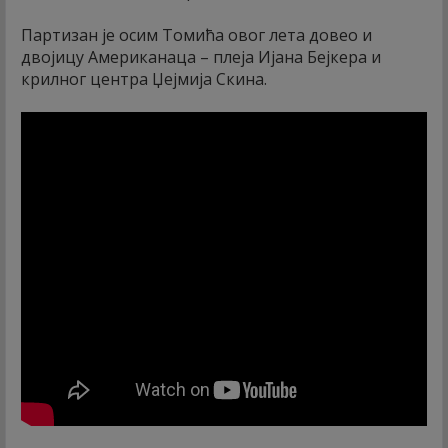
Партизан је осим Томића овог лета довео и
двојицу Американаца – плеја Ијана Бејкера и
крилног центра Џејмија Скина.