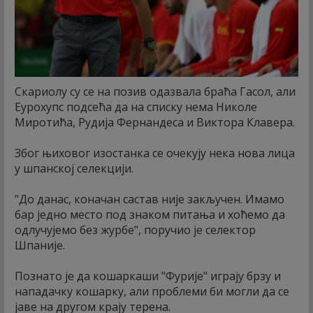
Скариолу су се на позив одазвала браћа Гасол, али
Еурохупс подсећа да на списку нема Николе
Миротића, Рудија Фернандеса и Виктора Клавера.
Због њиховог изостанка се очекују нека нова лица
у шпанској селекцији.
"До данас, коначан састав није закључен. Имамо
бар једно место под знаком питања и хоћемо да
одлучујемо без журбе", поручио је селектор
Шпаније.
Познато је да кошаркаши "Фурије" играју брзу и
нападачку кошарку, али проблеми би могли да се
јаве на другом крају терена.