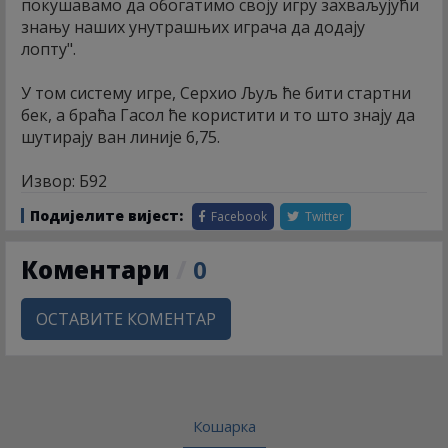
покушавамо да обогатимо своју игру захваљујући
знању наших унутрашњих играча да додају
лопту".
У том систему игре, Серхио Љуљ ће бити стартни
бек, а браћа Гасол ће користити и то што знају да
шутирају ван линије 6,75.
Извор: Б92
Подијелите вијест:
Facebook
Twitter
Коментари
/
0
ОСТАВИТЕ КОМЕНТАР
Кошарка