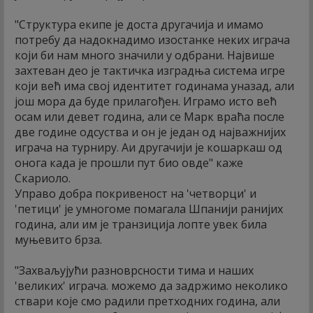
"Структура екипе је доста другачија и имамо
потребу да надокнадимо изостанке неких играча
који би нам много значили у одбрани. Највише
захтеван део је тактичка изградња система игре
који већ има свој идентитет годинама уназад, али
још мора да буде прилагођен. Играмо исто већ
осам или девет година, али се Марк враћа после
две године одсуства и он је један од најважнијих
играча на турниру. Аи другачији је кошаркаш од
онога када је прошли пут био овде" каже
Скариоло.
Управо добра покривеност на 'четворци' и
'петици' је умногоме помагала Шпанији ранијих
година, али им је транзиција лопте увек била
муњевито брза.
"Захваљујући разноврсности тима и наших
'великих' играча. можемо да задржимо неколико
ствари које смо радили претходних година, али