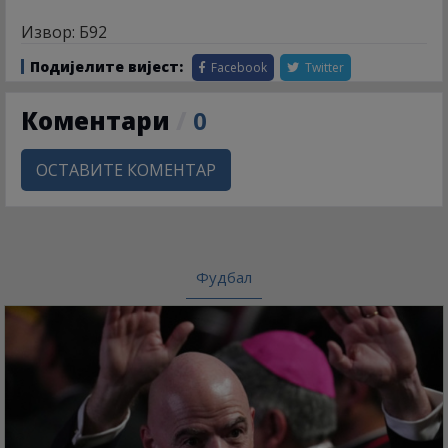
Извор: Б92
Подијелите вијест:
Facebook
Twitter
Коментари
/
0
ОСТАВИТЕ КОМЕНТАР
Фудбал