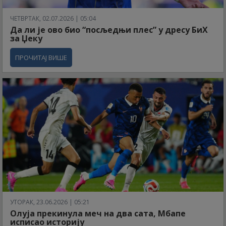
ЧЕТВРТАК, 02.07.2026 | 05:04
Да ли је ово био “посљедњи плес” у дресу БиХ
за Џеку
ПРОЧИТАЈ ВИШЕ
УТОРАК, 23.06.2026 | 05:21
Олуја прекинула меч на два сата, Мбапе
исписао историју