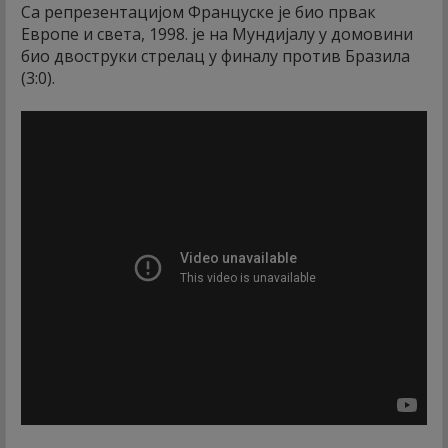
Са репрезентацијом Француске је био првак
Европе и света, 1998. је на Мундијалу у домовини
био двоструки стрелац у финалу против Бразила
(3:0).