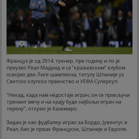
Француз је од 2014. тренер, пре годину и по је
преузео Реал Мадрид и са "краљевским" клубом
освојио две Лиге шампиона, титулу Шпаније уз
Светско клупско првенство и УЕФА Суперкуп.
"Некад, када нам недостаје играч, он се прикључи
тренинг мечу и на крају буде најбољи играч на
терену", открио је Каземиро.
Зидан је као фудбалер играо за Бордо, Јувентус и
Реал, био је првак Француске, Шпаније и Европе.