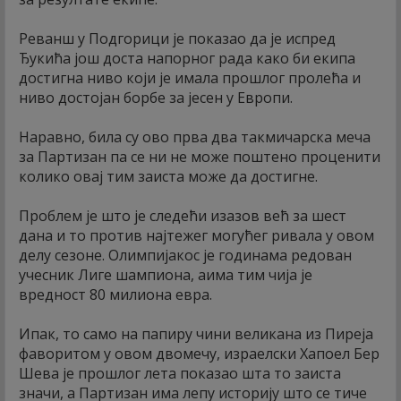
Реванш у Подгорици је показао да је испред
Ђукића још доста напорног рада како би екипа
достигна ниво који је имала прошлог пролећа и
ниво достојан борбе за јесен у Европи.
Наравно, била су ово прва два такмичарска меча
за Партизан па се ни не може поштено проценити
колико овај тим заиста може да достигне.
Проблем је што је следећи изазов већ за шест
дана и то против најтежег могућег ривала у овом
делу сезоне. Олимпијакос је годинама редован
учесник Лиге шампиона, аима тим чија је
вредност 80 милиона евра.
Ипак, то само на папиру чини великана из Пиреја
фаворитом у овом двомечу, израелски Хапоел Бер
Шева је прошлог лета показао шта то заиста
значи, а Партизан има лепу историју што се тиче