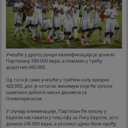
Учешће у другој рунди квалификација је донело
Партизану 580.000 евра, а пласман у трећу
додатних 665.000.
Од тога је само учешће у трећем колу вредно
420.000, док је остатак минимум који ће српски
шампион добити након двомеча са
Олимпијакосом.
У случају елиминације, Партизан ће сезону у
Европи наставити у плеј-офу за Лигу Европе, што
доноси 245.000 евра, а уколико црно-бели прођу