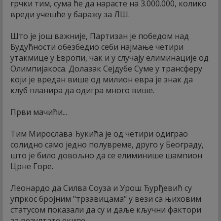
грчки тим, сума ће да нарасте на 3.000.000, колико
вреди учешће у баражу за ЛШ.
Што је још важније, Партизан је победом над
Будућности обезбедио себи најмање четири
утакмице у Европи, чак и у случају елиминације од
Олимпијакоса. Долазак Сејдубе Суме у трансферу
који је вредан више од милион евра је знак да
клуб планира да одигра много више.
Први мачићи...
Тим Мирослава Ђукића је од четири одиграо
солидно само једно полувреме, друго у Београду,
што је било довољно да се елиминише шампион
Црне Горе.
Леонардо да Силва Соуза и Урош Ђурђевић су
упркос бројним "трзавицама" у вези са њиховим
статусом показали да су и даље кључни фактори
за резултате екипе.