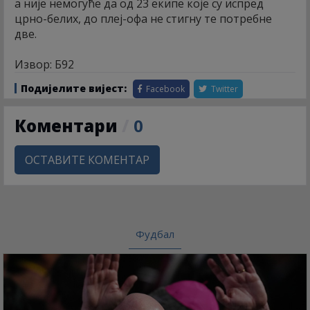
а није немогуће да од 23 екипе које су испред
црно-белих, до плеј-офа не стигну те потребне
две.
Извор: Б92
Подијелите вијест:
Facebook
Twitter
Коментари
/
0
ОСТАВИТЕ КОМЕНТАР
Фудбал