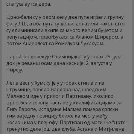
статуса аутсајдера.
Црно-бели су у овом веку два пута играли групну
фазу ЛШ, а оба пута су до ње долазили након што
су елиминисали екипе са много већим буџетом и
репутацијом, првоЊукасл са Аланом Ширером, а
потом Андерлехт са Ромелуом Лукакуом.
Партизан дочекује Олимпијакос у уторак 25. јула,
док је реванш осам дана касније, 2. августа у
Пиреју.
Лепа вест у Хумску је у уторак стигла и из
Струмице, победа Вардара над шведским
Малмеом иде у прилог и Партизану. Уколико
црно-бели сезону наставе у квалификацијама за
Лигу Европе, испадање Малмеа помера српски
тим за једну позицију ближе ка месту међу
носиоцима у плеј-офу. Партизан од магичне "црте"
тренутно деле још два клуба, Астана и Митјиленд,