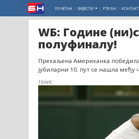
ПОЧЕТНА
ВИЈЕСТИ
РТВ БН
КОНТАКТ
WБ: Године (ни)с
полуфиналу!
Прекаљена Американка победила
јубиларни 10. пут се нашла међу
ТЕНИС