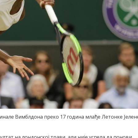
уфинале Вимблдона преко 17 година млађе Летонке Јелен
ултат на лондонској трави, али није успела да понови