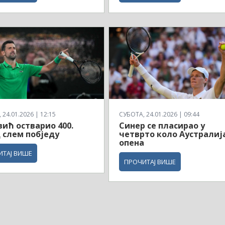
24.01.2026 | 12:15
СУБОТА, 24.01.2026 | 09:44
ић остварио 400.
Синер се пласирао у
 слем побједу
четврто коло Аустралиј
опена
ИТАЈ ВИШЕ
ПРОЧИТАЈ ВИШЕ