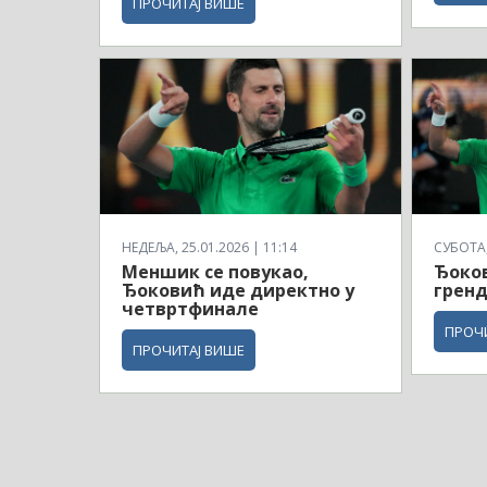
ПРОЧИТАЈ ВИШЕ
НЕДЕЉА, 25.01.2026 | 11:14
СУБОТА, 
Меншик се повукао,
Ђоков
Ђоковић иде директно у
гренд
четвртфинале
ПРОЧ
ПРОЧИТАЈ ВИШЕ