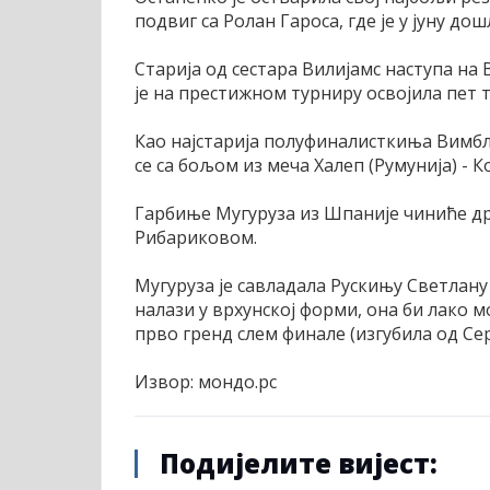
подвиг са Ролан Гароса, где је у јуну до
Старија од сестара Вилијамс наступа на В
је на престижном турниру освојила пет т
Као најстарија полуфиналисткиња Вимбл
се са бољом из меча Халеп (Румунија) - К
Гарбиње Мугуруза из Шпаније чиниће д
Рибариковом.
Мугуруза је савладала Рускињу Светлану 
налази у врхунској форми, она би лако м
прво гренд слем финале (изгубила од Сер
Извор: мондо.рс
Подијелите вијест: