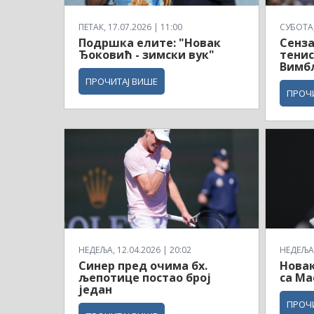
ПЕТАК, 17.07.2026 | 11:00
СУБОТА, 
Подршка елите: "Новак
Сенза
Ђоковић - зимски вук"
тенис
Вимб
ПРОЧИТАЈ ВИШЕ
ПРОЧ
НЕДЕЉА, 12.04.2026 | 20:02
НЕДЕЉА,
Синер пред очима бх.
Новак
љепотице постао број
са Ма
један
ПРОЧ