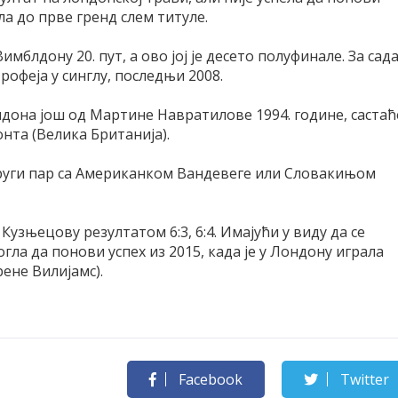
шла до прве гренд слем титуле.
имблдону 20. пут, а ово јој је десето полуфинале. За сад
рофеја у синглу, последњи 2008.
дона још од Мартине Навратилове 1994. године, састаћ
онта (Велика Британија).
руги пар са Американком Вандевеге или Словакињом
Кузњецову резултатом 6:3, 6:4. Имајући у виду да се
огла да понови успех из 2015, када је у Лондону играла
ене Вилијамс).
Facebook
Twitter