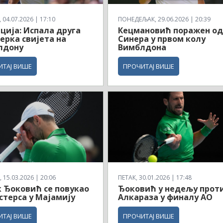
04.07.2026 | 17:10
ПОНЕДЕЉАК, 29.06.2026 | 20:39
ција: Испала друга
Кецмановић поражен о
ерка свијета на
Синера у првом колу
лдону
Вимблдона
ИТАЈ ВИШЕ
ПРОЧИТАЈ ВИШЕ
 15.03.2026 | 20:06
ПЕТАК, 30.01.2026 | 17:48
 Ђоковић се повукао
Ђоковић у недељу прот
стерса у Мајамију
Алкараза у финалу АО
ИТАЈ ВИШЕ
ПРОЧИТАЈ ВИШЕ