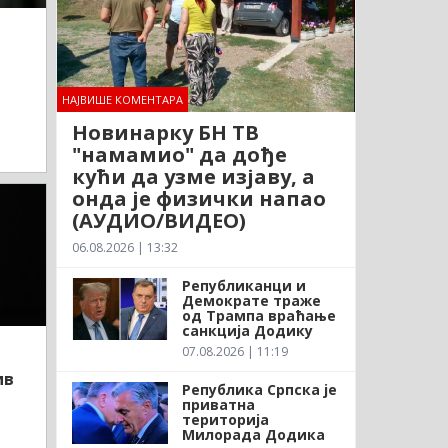
д
НАЈВИШЕ КОМЕНТАРА
Новинарку БН ТВ
"намамио" да дође
кући да узме изјаву, а
онда је физички напао
(АУДИО/ВИДЕО)
06.08.2026 | 13:32
Републиканци и
Демократе траже
од Трампа враћање
санкција Додику
07.08.2026 | 11:19
ив
Република Српска је
приватна
територија
Милорада Додика