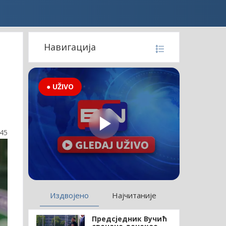
Навигација
● UŽIVO
:45
Издвојено
Најчитаније
Предсједник Вучић