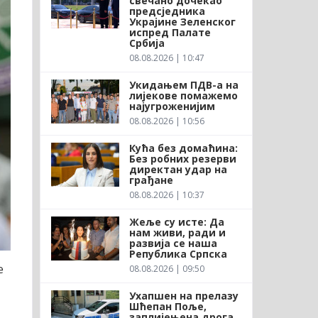
свечано дочекао
предсједника
Украјине Зеленског
испред Палате
Србија
08.08.2026 | 10:47
Укидањем ПДВ-а на
лијекове помажемо
најугроженијим
08.08.2026 | 10:56
Кућа без домаћина:
Без робних резерви
директан удар на
грађане
08.08.2026 | 10:37
Жеље су исте: Да
нам живи, ради и
развија се наша
Република Српска
е
08.08.2026 | 09:50
Ухапшен на прелазу
Шћепан Поље,
заплијењена дрога