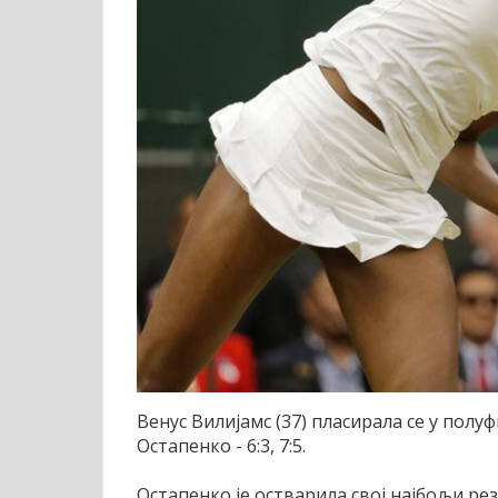
Венус Вилијамс (37) пласирала се у пол
Остапенко - 6:3, 7:5.
Остапенко је остварила свој најбољи рез