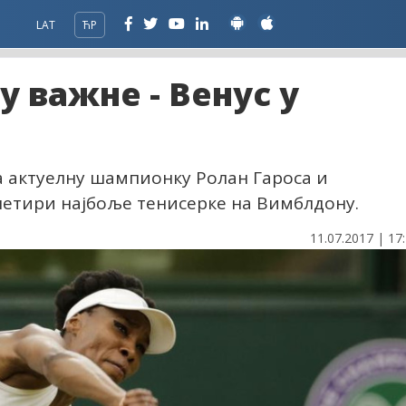
LAT
ЋР
у важне - Венус у
 актуелну шампионку Ролан Гароса и
 четири најбоље тенисерке на Вимблдону.
11.07.2017 | 17