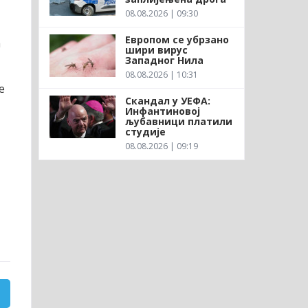
08.08.2026 | 09:30
Европом се убрзано
а
шири вирус
Западног Нила
08.08.2026 | 10:31
е
Скандал у УЕФА:
Инфантиновој
љубавници платили
студије
08.08.2026 | 09:19