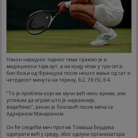
Након наредног парног гема тражио је и
медицински тајм аут, а на крају ипак у три сета
био бољи од Француза после нешто мање од сат и
четрдесет минута на терену, 6:2, 7:6 (5), 6:4.
"То је проблем који ме мучи већ неко време, али
успевам да играм што је најважније,
видећемо", рекао је Ђоковић после меча са
Адријаном Манарином.
Он ће следећи меч против Томаша Бердиха
одиграти већ у среду, због одлуке организатора