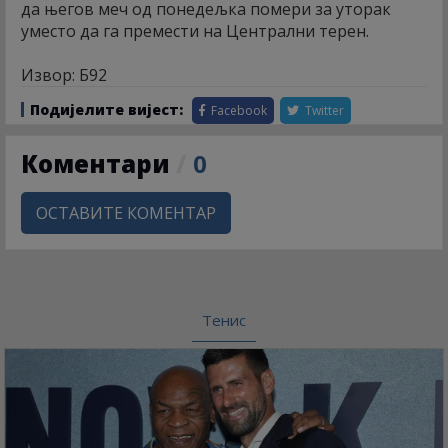
да његов меч од понедељка помери за уторак
уместо да га премести на Централни терен.
Извор: Б92
Подијелите вијест:
Facebook
Twitter
Коментари
/
0
ОСТАВИТЕ КОМЕНТАР
Тенис