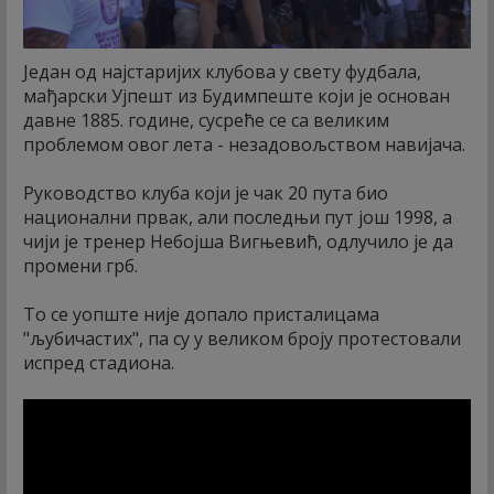
Један од најстаријих клубова у свету фудбала,
мађарски Ујпешт из Будимпеште који је основан
давне 1885. године, сусреће се са великим
проблемом овог лета - незадовољством навијача.
Руководство клуба који је чак 20 пута био
национални првак, али последњи пут још 1998, а
чији је тренер Небојша Вигњевић, одлучило је да
промени грб.
То се уопште није допало присталицама
"љубичастих", па су у великом броју протестовали
испред стадиона.