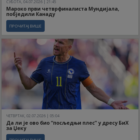
СУБОТА, 04.07.2026 | 21:45
Мароко први четврфиналиста Мундијала,
побједили Канаду
ПРОЧИТАЈ ВИШЕ
ЧЕТВРТАК, 02.07.2026 | 05:04
Да ли је ово био “посљедњи плес” у дресу БиХ
за Џеку