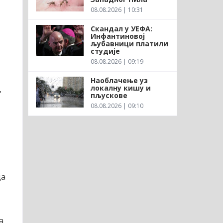
08.08.2026 | 10:31
Скандал у УЕФА:
Инфантиновој
љубавници платили
студије
08.08.2026 | 09:19
Наоблачење уз
локалну кишу и
,
пљускове
08.08.2026 | 09:10
да
а