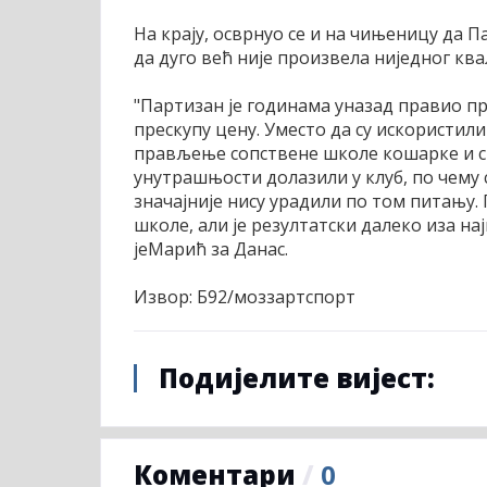
На крају, осврнуо се и на чињеницу да П
да дуго већ није произвела ниједног к
"Партизан је годинама уназад правио пр
прескупу цену. Уместо да су искористили
прављење сопствене школе кошарке и с
унутрашњости долазили у клуб, по чему 
значајније нису урадили по том питању.
школе, али је резултатски далеко иза на
јеМарић за Данас.
Извор: Б92/моззартспорт
Подијелите вијест:
Коментари
/
0