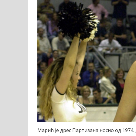
Марић је дрес Партизана носио од 1974. д