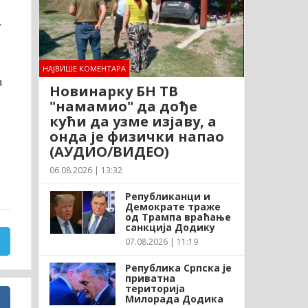
,
НАЈВИШЕ КОМЕНТАРА
а
Новинарку БН ТВ
"намамио" да дође
кући да узме изјаву, а
онда је физички напао
(АУДИО/ВИДЕО)
06.08.2026 | 13:32
Републиканци и
Демократе траже
од Трампа враћање
санкција Додику
07.08.2026 | 11:19
Република Српска је
приватна
територија
Милорада Додика