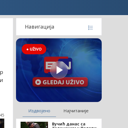
Навигација
● UŽIVO
ар
 и
Издвојено
Најчитаније
:45
Вучић данас са