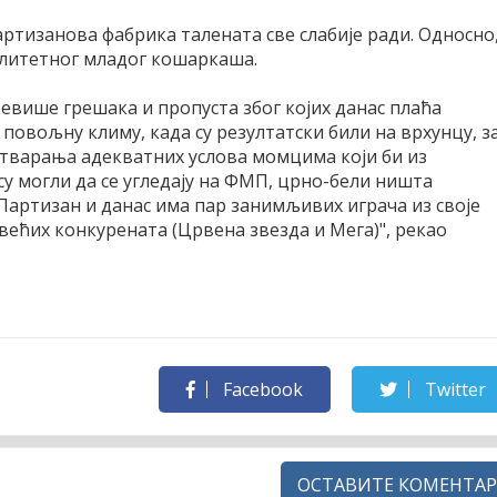
артизанова фабрика талената све слабије ради. Односно
валитетног младог кошаркаша.
евише грешака и пропуста због којих данас плаћа
 повољну климу, када су резултатски били на врхунцу, з
тварања адекватних услова момцима који би из
су могли да се угледају на ФМП, црно-бели ништа
 Партизан и данас има пар занимљивих играча из своје
јвећих конкурената (Црвена звезда и Мега)", рекао
Facebook
Twitter
ОСТАВИТЕ КОМЕНТАР