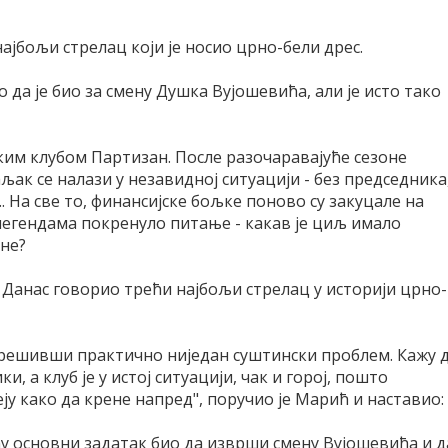
најбољи стрелац који је носио црно-бели дрес.
о да је био за смену Душка Вујошевића, али је исто тако
ким клубом Партизан. После разочаравајуће сезоне
к се налази у незавидној ситуацији - без председника
.. На све то, финансијске бољке поново су закуцале на
м легендама покренуло питање - какав је циљ имало
не?
 Данас говорио трећи најбољи стрелац у историји црно-
 решивши практично ниједан суштински проблем. Кажу 
и, а клуб је у истој ситуацији, чак и горој, пошто
ју како да крене напред", поручио је Марић и наставио:
ићу основни задатак био да изврши смену Вујошевића и д