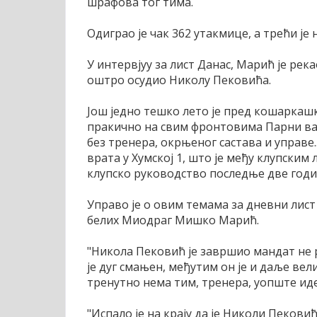
шрафова тог тима.
Одиграо је чак 362 утакмице, а трећи је 
У интервјуу за лист Данас, Марић је река
оштро осудио Николу Пековића.
Још једно тешко лето је пред кошаркаш
пракично на свим фронтовима Парни ваља
без тренера, окрњеног састава и управе.
врата у Хумској 1, што је међу клупски
клупско руководство последње две годи
Управо је о овим темама за дневни лист
белих Миодраг Мишко Марић.
"Никола Пековић је завршио мандат не
је дуг смањен, међутим он је и даље велик
тренутно нема тим, тренера, уопште иде
"Испало је на крају да је Николи Пеков