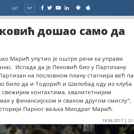
LAT
ЋР
ековић дошао само да
о Марић упутио је оштре речи ка управи
анас. Испада да је Пековић био у Партизану
Партизан на пословном плану стагнира већ п
о било да и Тодорић и Шилобад оду из клуба
 свежијим контактима, квалитетнијим
ак у финансијском и сваком другом смислу",
историји Парног ваљка Миодраг Марић.
18.06.2017 | 21