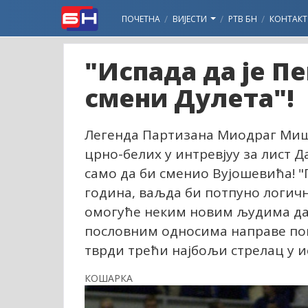
ПОЧЕТНА
ВИЈЕСТИ
РТВ БН
КОНТАКТ
"Испада да је П
смени Дулета"!
Легенда Партизана Миодраг Мишк
црно-белих у интревјуу за лист Д
само да би сменио Вујошевића! "
година, ваљда би потпуно логичн
омогуће неким новим људима да
пословним односима направе пом
тврди трећи најбољи стрелац у 
КОШАРКА