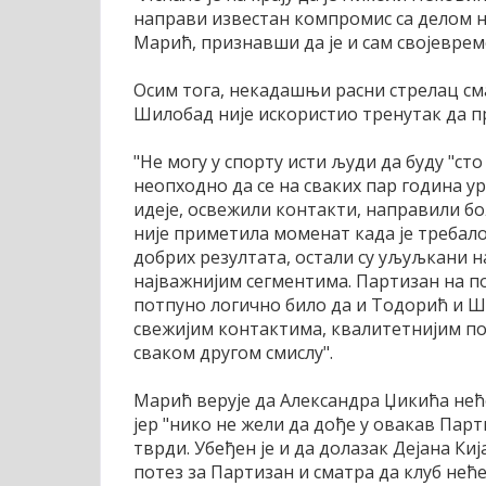
направи известан компромис са делом на
Марић, признавши да је и сам својевре
Осим тога, некадашњи расни стрелац с
Шилобад није искористио тренутак да п
"Не могу у спорту исти људи да буду "сто
неопходно да се на сваких пар година у
идеје, освежили контакти, направили бо
није приметила моменат када је требало
добрих резултата, остали су уљуљкани н
најважнијим сегментима. Партизан на п
потпуно логично било да и Тодорић и Ш
свежијим контактима, квалитетнијим п
сваком другом смислу".
Марић верује да Александра Џикића неће
јер "нико не жели да дође у овакав Парти
тврди. Убеђен је и да долазак Дејана Ки
потез за Партизан и сматра да клуб не