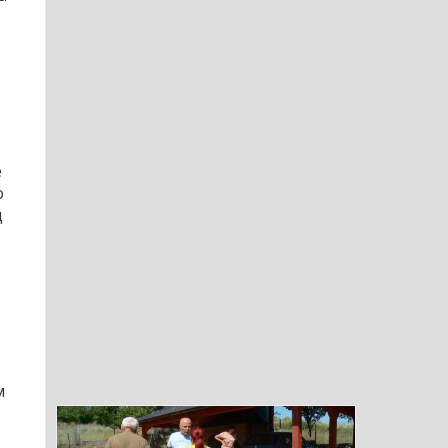
е
о
д
м