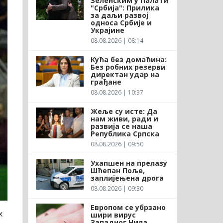
Зеленским у Палати
"Србија": Прилика
за даљи развој
односа Србије и
Украјине
08.08.2026 | 08:14
Кућа без домаћина:
Без робних резерви
директан удар на
грађане
08.08.2026 | 10:37
Жеље су исте: Да
нам живи, ради и
развија се наша
Република Српска
08.08.2026 | 09:50
Ухапшен на прелазу
Шћепан Поље,
заплијењена дрога
08.08.2026 | 09:30
Европом се убрзано
х
шири вирус
Западног Нила