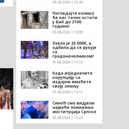
05.08.2026 | 15:49
Погледајте колико
ће нас тачно остати
у БиХ до 2100.
године!
05.08.2026 | 10:00
Узела је 25.000€, а
одбила да се рукује
са
градоначелником!
07.08.2026 | 15:10
Када изједначите
корупцију са
издајом имаћете
своју земљу
07.08.2026 | 13:11
Синоћ смо видјели
највеће понижење
институција Српске
05.08.2026 | 12:25