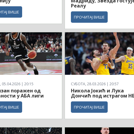
нију
Мадриду, Звезда гостуј
Реалу
ИТАЈ ВИШЕ
ПРОЧИТАЈ ВИШЕ
 05.04.2026 | 20:15
СУБОТА, 28.03.2026 | 20:57
зан поражен од
Никола Јокић и Лука
ности у АБА лиги
Дончић под истрагом Н
ИТАЈ ВИШЕ
ПРОЧИТАЈ ВИШЕ