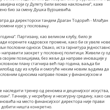
вијача који су Дулету били веома наклоњени", каже
мено био за смену Душка Вујошевића.
матра да директорски тандем Драган Тодорић - Млађан
ромени курс у пословању.
 година". Партизану, као великом клубу, било је
ради корените кадровске промене, како би се увеле нов
љи пословни односи. Овако, иста гарнитура једноставн
 направити заокрет у пословној политици. Живели су о
а својим позицијама, без жеље да направе иновације у
ословном плану стагнира већ пар година, ваљда би
илобад оду из клуба и омогуће неким новим људима да
ословним односима направе помак у финансијском и
 наследити тренер од реномеа и деценијског искуства,
зан". Тачније, у несређену и несигурну средину, како са
јановића на место финансијског директора није прави
ће добити ништа конкретно.