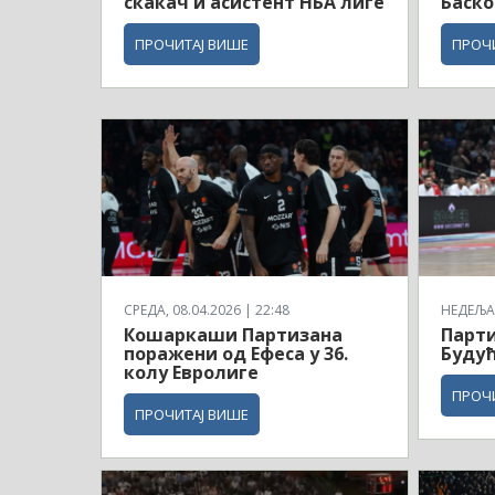
скакач и асистент НБА лиге
Баско
ПРОЧИТАЈ ВИШЕ
ПРОЧ
СРЕДА, 08.04.2026 | 22:48
НЕДЕЉА,
Кошаркаши Партизана
Парти
поражени од Ефеса у 36.
Будућ
колу Евролиге
ПРОЧ
ПРОЧИТАЈ ВИШЕ