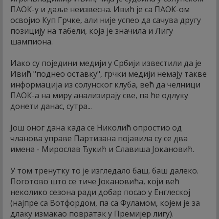
ПАОК-у и даље неизвесна. Ивић је са ПАОК-ом
освојио Куп Грчке, али није успео да сачува другу
позицију на табели, која је значила и Лигу
шампиона.
Иако су поједини медији у Србији известили да је
Ивић "поднео оставку", грчки медији немају такве
информација из солунског клуба, већ да челници
ПАОК-а на миру анализирају све, па ће одлуку
донети данас, сутра...
Још оног дана када се Николић опростио од
чланова управе Партизана појавила су се два
имена - Мирослав Ђукић и Славиша Јокановић.
У том тренутку то је изгледало баш, баш далеко.
Поготово што се тиче Јокановића, који већ
неколико сезона ради добар посао у Енглеској
(најпре са Вотфордом, па са Фуламом, којем је за
длаку измакао повратак у Премијер лигу).