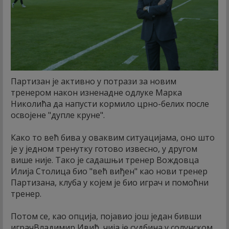
Партизан је активно у потрази за новим
тренером након изненадне одлуке Марка
Николића да напусти кормило црно-белих после
освојене "дупле круне".
Како то већ бива у оваквим ситуацијама, оно што
је у једном тренутку готово извесно, у другом
више није. Тако је садашњи тренер Вождовца
Илија Столица био "већ виђен" као нови тренер
Партизана, клуба у којем је био играч и помоћни
тренер.
Потом се, као опција, појавио још један бивши
играчВладимир Ивић, чија је судбина у солунском