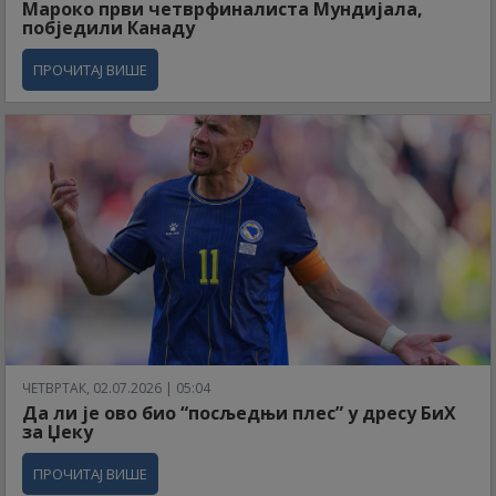
Мароко први четврфиналиста Мундијала,
побједили Канаду
ПРОЧИТАЈ ВИШЕ
ЧЕТВРТАК, 02.07.2026 | 05:04
Да ли је ово био “посљедњи плес” у дресу БиХ
за Џеку
ПРОЧИТАЈ ВИШЕ