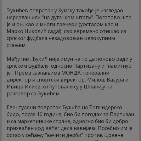
Ђукићев повратак у Хумску такође је изгледао
нереалан или "на дугачком штапу". Поготово што
је и он, као и многи тренери (уосталом као и
Марко Николић сада!), својевремено отишао из
српског фудбала незадовољан целокупним
стањем.
Међутим, Ђукић није имун на то да поново ради у
српском фудбалу, односно Партизану и "намигнуо
је". Према сазнањима МОНДА, генерални
директор и спортски директор, Милош Вазура и
Ивица Илиев, отпутовали су у Шпанију на
разговор са Ђукићем.
Евентуални повратак Ђукића на Топчидерско
брдо, после 10 година, био би погодак за Партизан
и са маркетиншке стране, односно био би добро
прихваћен код већег дела навијача. Посебно им је
остао у сећању "вечити дерби" против Црвене