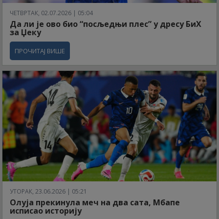
ЧЕТВРТАК, 02.07.2026 | 05:04
Да ли је ово био “посљедњи плес” у дресу БиХ
за Џеку
ПРОЧИТАЈ ВИШЕ
УТОРАК, 23.06.2026 | 05:21
Олуја прекинула меч на два сата, Мбапе
исписао историју