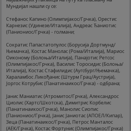
Мундијал нашли су се:
Стефанос Капино (Олимпијакос/Грчка), Орестис
Карнезис (Удинезе/Италија), Андреас Ђаниотис
(Паниониос/Грчка) - голмани;
Сократис Папастатопулос (Борусија Дортмунд/
Њемачка), Костас Манолас (Рома/Италија), Мариос
Оиконому (Болоња/Италија), Панајотис Ретсос
(Олимпијакос/Грчка), Василис Торосидис (Болоња/
Италија), Костас Стафилидис (Аугсбург/Њемачка),
Хараламбос Ликођанис (Штурм Грац/Аустрија),
Јоргос Котрубис (Панатинаикос/Грчка) - одбрана;
Јанис Маниатис (Атромитос/Грчка), Александрос
Циолис (Хартс/Шкотска), Димитрис Корбелис
(Панатинаикос/Грчка), Манолис Сиопис
(Паниониос/Грчка), Јанис Јаниотас (АПОЕЛ/Кипар),
Зеца (Панатинаикос/Грчка), Петрос Манталос
(АЕК/Грчка), Костас Фортунис (Олимпијакос/Грчка)