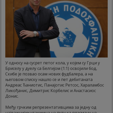
У односу на сусрет петог кола, у којем су Грци у
Бриселу у дуелу са Белгијом (1:1) освојили бод,
Скибе је позвао осам нових фудбалера, а на
његовом списку нашло се и пет дебитаната
Андреас Ђаниотис, Панајотис Ретсос, Хараламбос
Ликођанис, Димитрис Корбелис и Анастасиос
Донис.
Међу грчким репрезентативцима за једну од
најважнијих утакмица на путу ка пласману на