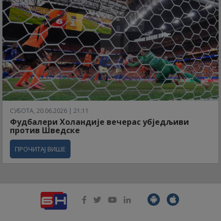
СУБОТА, 20.06.2026 | 21:11
Фудбалери Холандије вечерас убједљиви
против Шведске
ПРОЧИТАЈ ВИШЕ