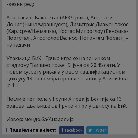
-везни ред;
Анастасиос Бакасетас (АЕК/Грчка), Анастасиос
Донис (Ница/Француска), Димитрис Диамантакос
(Карлсруе/Њемачка), Костас Митроглоу (Бенфика/
Португал), Апостолос Велиос (Нотингем Форест) -
нападачи.
Утакмица БиХ - Грчка игра се на зеничком
стадиону "Билино поље" 9. јуна од 20.45 сати. У
првом сусрету ривала у овом квалификационом
циклусу 13. новембра прошле године у Атини било
је 1:1.
Послије пет кола у Групи Х прва је Белгија са 13
бодова, два више од Грчке и три у односу на БиХ.
Извор: мондо.ба/Анадолија
Подијелите вијест:
Facebook
Twitter