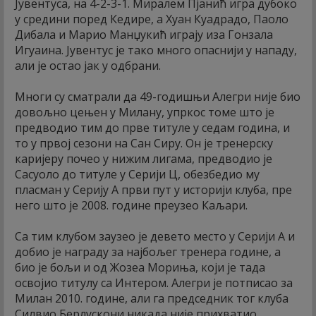
Јувентуса, на 4-2-3-1. Миралем Пјанић игра дубоко
у средини поред Кедире, а Хуан Куадрадо, Паоло
Дибала и Марио Манџукић играју иза Гонзала
Игуаина. Јувентус је тако много опаснији у нападу,
али је остао јак у одбрани.
Многи су сматрали да 49-годишњи Алегри није био
довољно цењен у Милану, упркос томе што је
предводио тим до прве титуле у седам година, и
то у првој сезони на Сан Сиру. Он је тренерску
каријеру почео у нижим лигама, предводио је
Сасуоло до титуле у Серији Ц, обезбедио му
пласман у Серију А први пут у историји клуба, пре
него што је 2008. године преузео Каљари.
Са тим клубом заузео је девето место у Серији А и
добио је награду за најбољег тренера године, а
био је бољи и од Жозеа Мориња, који је тада
освојио титулу са Интером. Алегри је потписао за
Милан 2010. године, али га председник тог клуба
Силвио Берлускони никада није прихватио.