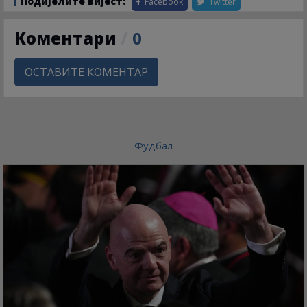
Подијелите вијест:
Facebook
Twitter
Коментари
/
0
ОСТАВИТЕ КОМЕНТАР
Фудбал