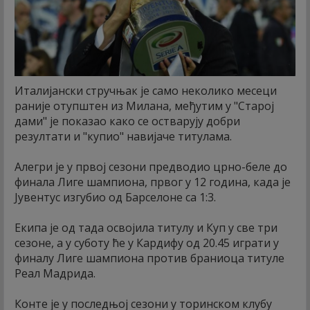
Италијански стручњак је само неколико месеци
раније отупштен из Милана, међутим у "Старој
дами" је показао како се остварују добри
резултати и "купио" навијаче титулама.
Алегри је у првој сезони предводио црно-беле до
финала Лиге шампиона, првог у 12 година, када је
Јувентус изгубио од Барселоне са 1:3.
Екипа је од тада освојила титулу и Куп у све три
сезоне, а у суботу ће у Кардифу од 20.45 играти у
финалу Лиге шампиона против браниоца титуле
Реал Мадрида.
Конте је у последњој сезони у торинском клубу