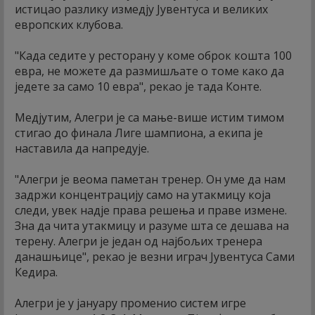
истицао разлику измедју Јувентуса и великих
европских клубова.
"Када седите у ресторану у коме оброк кошта 100
евра, не можете да размишљате о томе како да
једете за само 10 евра", рекао је тада Конте.
Медјутим, Алегри је са мање-више истим тимом
стигао до финала Лиге шампиона, а екипа је
наставила да напредује.
"Алегри је веома паметан тренер. Он уме да нам
задржи концентрацију само на утакмицу која
следи, увек надје права решења и праве измене.
Зна да чита утакмицу и разуме шта се дешава на
терену. Алегри је један од најбољих тренера
данашњице", рекао је везни играч Јувентуса Сами
Кедира.
Алегри је у јануару променио систем игре