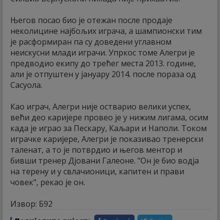
Његов посао био је отежан после продаје
неколицине најбољих играча, а шампионски тим
је расформиран па су доведени углавном
неискусни млади играчи. Упркос томе Алегри је
предводио екипу до трећег места 2013. године,
али је отпуштен у јануару 2014. после пораза од
Сасуола.
Као играч, Алегри није остварио велики успех,
већи део каријере провео је у нижим лигама, осим
када је играо за Пескару, Каљари и Наполи. Током
играчке каријере, Алегри је показивао тренерски
таленат, а то је потврдио и његов ментор и
бивши тренер Дјовани Галеоне. "Он је био водја
на терену и у свлачионици, капитен и прави
човек", рекао је он.
Извор: Б92