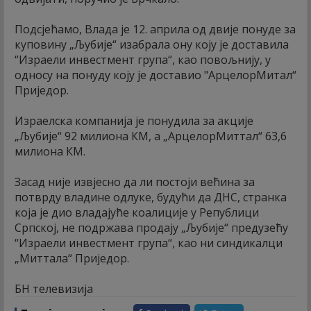
Подсјећамо, Влада је 12. априла од двије понуде за
куповину „Љубије“ изабрала ону коју је доставила
“Израели инвестмент група“, као повољнију, у
односу на понуду коју је доставио "АрцелорМитал“
Приједор.
Израелска компанија је понудила за акције
„Љубије“ 92 милиона КМ, а „АрцелорМиттал“ 63,6
милиона КМ.
Засад није извјесно да ли постоји већина за
потврду владине одлуке, будући да ДНС, странка
која је дио владајуће коалиције у Републици
Српској, не подржава продају „Љубије“ предузећу
“Израели инвестмент група“, као ни синдикалци
„Миттала“ Приједор.
БН телевизија