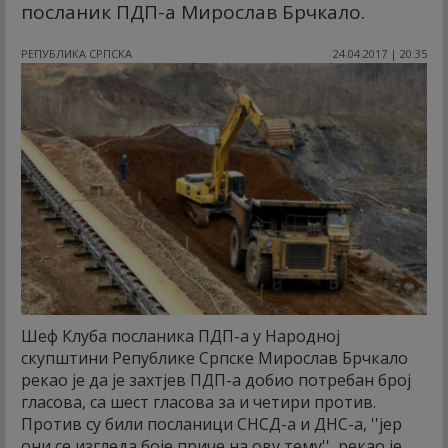
посланик ПДП-а Мирослав Брчкало.
РЕПУБЛИКА СРПСКА
24.04.2017 | 20:35
Шеф Клуба посланика ПДП-а у Народној
скупштини Републике Српске Мирослав Брчкало
рекао је да је захтјев ПДП-а добио потребан број
гласова, са шест гласова за и четири против.
Против су били посланици СНСД-а и ДНС-а, ''јер
они се изгледа боје приче на ову тему'', рекао је