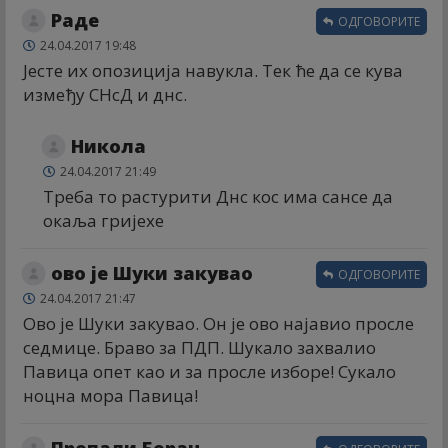
Раде
ОДГОВОРИТЕ
24.04.2017 19:48
Јесте их опозиција навукла. Тек ће да се кува
између СНсД и днс.
Никола
24.04.2017 21:49
Треба то растурити Днс кос има сансе да
окаља гријехе
ово је Шуки закувао
ОДГОВОРИТЕ
24.04.2017 21:47
Ово је Шуки закувао. Он је ово најавио просле
седмице. Браво за ПДП. Шукало захвалио
Павица опет као и за просле изборе! Сукало
ноцна мора Павица!
Пропали Борац