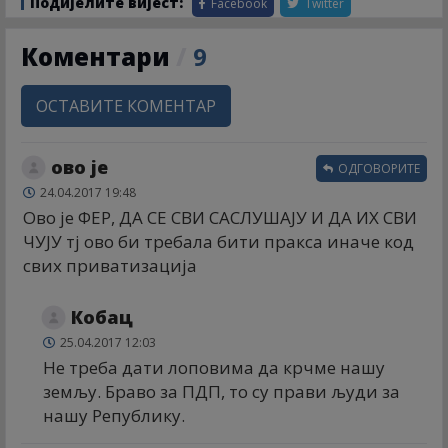
Подијелите вијест:
Facebook
Twitter
Коментари
/
9
ОСТАВИТЕ КОМЕНТАР
ово је
ОДГОВОРИТЕ
24.04.2017 19:48
Ово је ФЕР, ДА СЕ СВИ САСЛУШАЈУ И ДА ИХ СВИ
ЧУЈУ тј ово би требала бити пракса иначе код
свих приватизација
Кобац
25.04.2017 12:03
Не треба дати лоповима да крчме нашу
земљу. Браво за ПДП, то су прави људи за
нашу Републику.