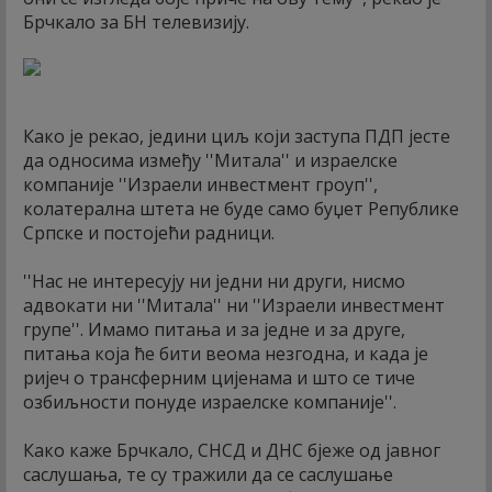
Брчкало за БН телевизију.
Како је рекао, једини циљ који заступа ПДП јесте
да односима између ''Митала'' и израелске
компаније ''Израели инвестмент гроуп'',
колатерална штета не буде само буџет Републике
Српске и постојећи радници.
''Нас не интересују ни једни ни други, нисмо
адвокати ни ''Митала'' ни ''Израели инвестмент
групе''. Имамо питања и за једне и за друге,
питања која ће бити веома незгодна, и када је
ријеч о трансферним цијенама и што се тиче
озбиљности понуде израелске компаније''.
Како каже Брчкало, СНСД и ДНС бјеже од јавног
саслушања, те су тражили да се саслушање