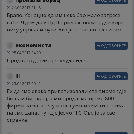
ОДГОВОРИТЕ
24.04.2017 21:48
Браво. Конацно да им неко бар мало затресе
гаће. Чујем да у ПДП прилазе нови људи који
нису упрљали руке. Ако је то тацно цеститам
економиста
ОДГОВОРИТЕ
25.04.2017 04:29
Продаја рудника је сулуда идеја.
!!!
ОДГОВОРИТЕ
25.04.2017 06:45
Ех да смо овако приватизовали све фирме гдје
би нам био крај, а ми продасмо преко 800
фирми за багателу и све сумњивим типовима
па смо данас ту гдје јесмо.П.С. Ово је за све
странке.