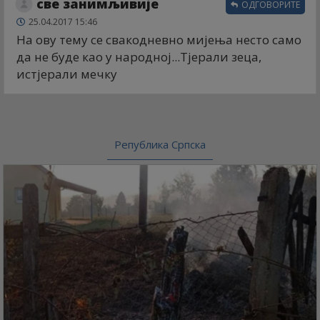
све занимљивије
ОДГОВОРИТЕ
25.04.2017 15:46
На ову тему се свакодневно мијења несто само
да не буде као у народној...Тјерали зеца,
истјерали мечку
Република Српска