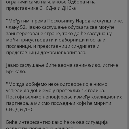
ограничи само на чланове Одбора и на
представнике СНСД-а и ДНС-а.
''Међутим, према Пословнику Народне скупштине,
члану 52., јавно саслушање обухвата све могуће
заинтересоване стране, тако да ће саслушању
моћи присуствовати и одборници и остали
посланици, и представници синдиката и
представници државног капитала.
Јавно саслушање биће веома занимљиво, истиче
Брчкало.
''Можда добијемо неке одговоре које нисмо
успјели да добијемо у протеклих 13 година.
Постоји велико неповјерење између коалиционих
партнера, а ми смо посљедњи који ће мирити
СНСД и ДНС.''
Биће интересантно како ће се ова ситуација
одвијати, поручио је Брчкало.