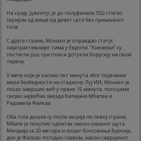
На крају, Јувентус је до полуфинала ЛШ стигао
серијом од више од девет сати без примљеног
гола.
С друге стране, Монако је оправдао статус
најатрактивнијег тима у Европи. "Кнежеви" су
постигли још три гола и дотукли Борусију на свом
терену.
У мечу који је каснио пет минута због појачаних
мера безбедности на стадиону Луј ИИ, Монако је
посао завршио већ у првих 15 минута, погоцима
својих највећих звезда Килијана Мбапеа и
Радамела Фалкаа.
Оба гола дошла су после акција по левој страни,
Мбапе је покупио одбитак након снажног шута
Мендија са 20 метара и лошег боксовања Буркија,
док је Фалкао погодио главом, након савршеног