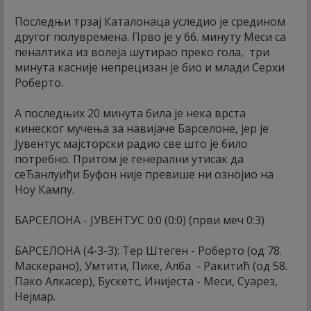
Последњи трзај Каталонаца уследио је средином
другог полувремена. Прво је у 66. минуту Меси са
пеналтика из волеја шутирао преко гола, три
минута касније непрецизан је био и млади Серхи
Роберто.
А последњих 20 минута била је нека врста
кинеског мучења за навијаче Барселоне, јер је
Јувентус мајсторски радио све што је било
потребно. Притом је генерални утисак да
сеЂанлуиђи Буфон није превише ни ознојио на
Ноу Кампу.
БАРСЕЛОНА - ЈУВЕНТУС 0:0 (0:0) (први меч 0:3)
БАРСЕЛОНА (4-3-3): Тер Штеген - Роберто (од 78.
Маскерано), Умтити, Пике, Алба - Ракитић (од 58.
Пако Алкасер), Бускетс, Инијеста - Меси, Суарез,
Нејмар.