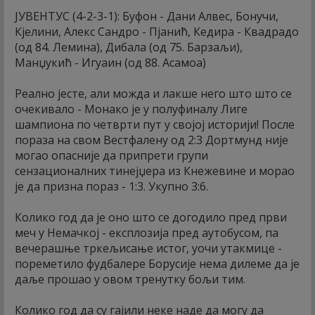
ЈУВЕНТУС (4-2-3-1): Буфон - Дани Алвес, Бонучи,
Кјелини, Алекс Сандро - Пјанић, Кедира - Квадрадо
(од 84. Лемина), Дибала (од 75. Барзаљи),
Манџукић - Игуаин (од 88. Асамоа)
Реално јесте, али можда и лакше него што што се
очекивало - Монако је у полуфиналу Лиге
шампиона по четврти пут у својој историји! После
пораза на свом Вестфалену од 2:3 Дортмунд није
могао опасније да припрети групи
сензационалних тинејџера из Кнежевине и морао
је да призна пораз - 1:3. Укупно 3:6.
Колико год да је оно што се догодило пред први
меч у Немачкој - експлозија пред аутобусом, па
вечерашње тркељисање истог, уочи утакмице -
пореметило фудбалере Борусије нема дилеме да је
даље прошао у овом тренутку бољи тим.
Колико год да су гајили неке наде да могу да