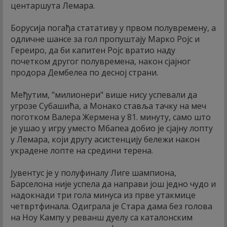
центаршута Лемара.
Борусија погађа статативу у првом полувремену, а
одличне шансе за гол пропуштају Марко Ројс и
Гереиро, да би капитен Ројс вратио наду
почетком другог полувремена, након сјајног
продора Дембелеа по десној страни.
Међутим, "милионери" више нису успевали да
угрозе Субашића, а Монако ставља тачку на меч
поготком Валера Жермена у 81. минуту, само што
је ушао у игру уместо Мбапеа добио је сјајну лопту
у Лемара, који другу асистенцију бележи након
украдене лопте на средини терена.
Јувентус је у полуфиналу Лиге шампиона,
Барселона није успела да направи још једно чудо и
надокнади три гола минуса из прве утакмице
четвртфинала. Одиграла је Стара дама без голова
на Ноу Кампу у реванш дуелу са каталонским