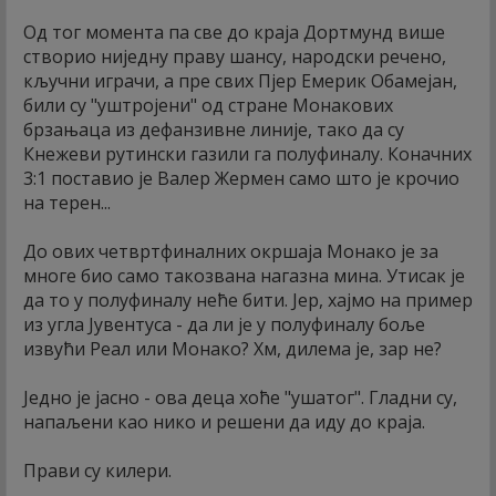
Од тог момента па све до краја Дортмунд више
створио ниједну праву шансу, народски речено,
кључни играчи, а пре свих Пјер Емерик Обамејан,
били су "уштројени" од стране Монакових
брзањаца из дефанзивне линије, тако да су
Кнежеви рутински газили га полуфиналу. Коначних
3:1 поставио је Валер Жермен само што је крочио
на терен...
До ових четвртфиналних окршаја Монако је за
многе био само такозвана нагазна мина. Утисак је
да то у полуфиналу неће бити. Јер, хајмо на пример
из угла Јувентуса - да ли је у полуфиналу боље
извући Реал или Монако? Хм, дилема је, зар не?
Једно је јасно - ова деца хоће "ушатог". Гладни су,
напаљени као нико и решени да иду до краја.
Прави су килери.