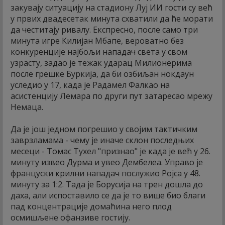
закувају ситуацију на стадиону Луј ИИ гости су већ
у првих двадесетак минута схватили да ће морати
да честитају ривалу. Експресно, после само три
минута игре Килијан Мбапе, вероватно без
конкуренције најбољи нападач света у свом
узрасту, задао је тежак ударац Милионерима
после грешке Буркија, да би озбиљан нокдаун
уследио у 17, када је Радамел Фалкао на
асистенцију Лемара по други пут затаресао мрежу
Немаца.
Да је још једном погрешио у својим тактичким
заврзламама - чему је иначе склон последњих
месеци - Томас Тухел "признао" је када је већ у 26.
минуту извео Дурма и увео Дембелеа. Управо је
француски крилни нападач послужио Ројса у 48.
минуту за 1:2. Тада је Борусија на трен дошла до
даха, али испоставило се да је то више био благи
пад концентрације домаћина него плод
осмишљене офанзиве гостију.