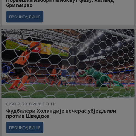
Норвешка изборила нокаут фазу, Халанд
бриљирао
ПРОЧИТАЈ ВИШЕ
СУБОТА, 20.06.2026 | 21:11
Фудбалери Холандије вечерас убједљиви
против Шведске
ПРОЧИТАЈ ВИШЕ