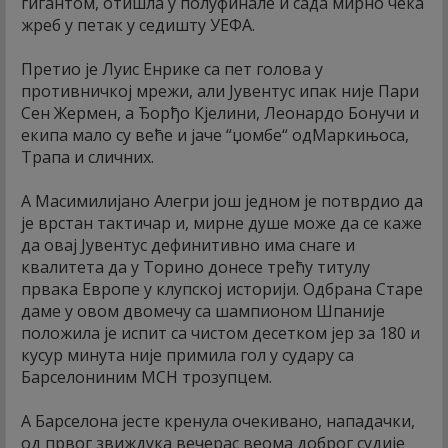
гигантом, отишла у полуфинале и сада мирно чека
жреб у петак у седишту УЕФА.
Претио је Луис Енрике са пет голова у
противничкој мрежи, али Јувентус ипак није Пари
Сен Жермен, а Ђорђо Кјелини, Леонардо Бонучи и
екипа мало су веће и јаче “џомбе“ одМаркињоса,
Трапа и сличних.
А Масимилијано Алегри још једном је потврдио да
је врстан тактичар и, мирне душе може да се каже
да овај Јувентус дефинитивно има снаге и
квалитета да у Торино донесе трећу титулу
првака Европе у клупској историји. Одбрана Старе
даме у овом двомечу са шампионом Шпаније
положила је испит са чистом десетком јер за 180 и
кусур минута није примила гол у судару са
Барселониним МСН трозупцем.
А Барселона јесте кренула очекивано, нападачки,
од првог звиждука вечерас веома доброг судије