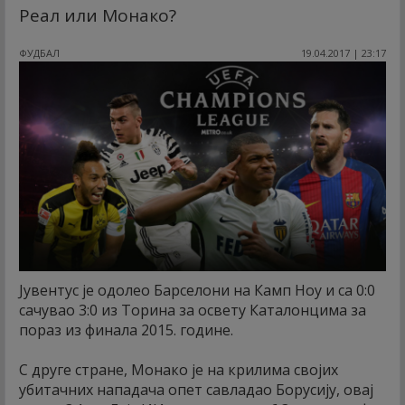
Реал или Монако?
ФУДБАЛ
19.04.2017 | 23:17
Јувентус је одолео Барселони на Камп Ноу и са 0:0
сачувао 3:0 из Торина за освету Каталонцима за
пораз из финала 2015. године.
С друге стране, Монако је на крилима својих
убитачних нападача опет савладао Борусију, овај