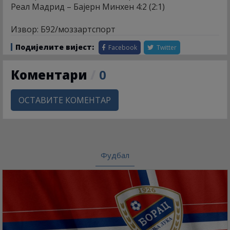
Реал Мадрид – Бајерн Минхен 4:2 (2:1)
Извор: Б92/моззартспорт
Подијелите вијест:
Facebook
Twitter
Коментари
/
0
ОСТАВИТЕ КОМЕНТАР
Фудбал