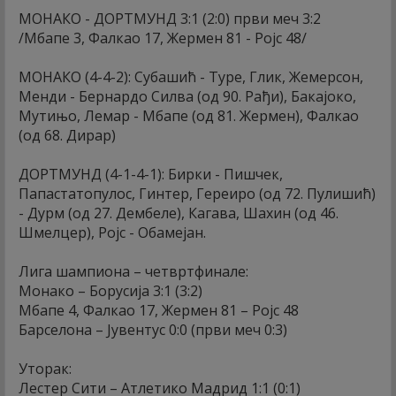
МОНАКО - ДОРТМУНД 3:1 (2:0) први меч 3:2
/Мбапе 3, Фалкао 17, Жермен 81 - Ројс 48/
МОНАКО (4-4-2): Субашић - Туре, Глик, Жемерсон,
Менди - Бернардо Силва (од 90. Рађи), Бакајоко,
Мутињо, Лемар - Мбапе (од 81. Жермен), Фалкао
(од 68. Дирар)
ДОРТМУНД (4-1-4-1): Бирки - Пишчек,
Папастатопулос, Гинтер, Гереиро (од 72. Пулишић)
- Дурм (од 27. Дембеле), Кагава, Шахин (од 46.
Шмелцер), Ројс - Обамејан.
Лига шампиона – четвртфинале:
Монако – Борусија 3:1 (3:2)
Мбапе 4, Фалкао 17, Жермен 81 – Ројс 48
Барселона – Јувентус 0:0 (први меч 0:3)
Уторак:
Лестер Сити – Атлетико Мадрид 1:1 (0:1)