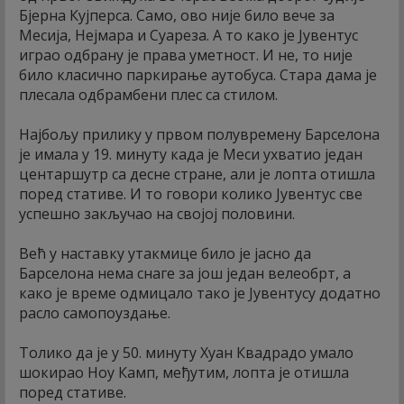
Бјерна Кујперса. Само, ово није било вече за
Месија, Нејмара и Суареза. А то како је Јувентус
играо одбрану је права уметност. И не, то није
било класично паркирање аутобуса. Стара дама је
плесала одбрамбени плес са стилом.
Најбољу прилику у првом полувремену Барселона
је имала у 19. минуту када је Меси ухватио један
центаршутр са десне стране, али је лопта отишла
поред стативе. И то говори колико Јувентус све
успешно закључао на својој половини.
Већ у наставку утакмице било је јасно да
Барселона нема снаге за још један велеобрт, а
како је време одмицало тако је Јувентусу додатно
расло самопоуздање.
Толико да је у 50. минуту Хуан Квадрадо умало
шокирао Ноу Камп, међутим, лопта је отишла
поред стативе.