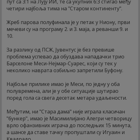
пут са 3:1 на Лују ИИ, те са укупних 6:3 стигао међу
четири најбоља тима на "Старом континенту".
Жреб парова полуфинала је у петак у Ниону, први
мечеви су на програму 2. и 3. маја, а реванши 9. и
10.
За разлику од ПСЖ, Јувентус је без превише
проблема успевао да обуздава нападачки трио
Барселоне Меси-Нејмар-Суарес, који су тек у
неколико наврата озбиљно запретили Буфону.
Најбоље прилике имао је Меси, по једну у оба
полувремена, али је у обе ситуације шутирао
поред гола са свега десетак метара удаљености.
Међутим, ни "Стара дама" није играла класичан
"бункер", имао је Масимилијано Алегри четворицу
врло офанзивних играча до последњих 15 минута,
а шансе да ставе тачку пропуштали су Игуаин и
Квадрадо.