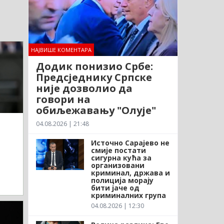
НАЈВИШЕ КОМЕНТАРА
Додик понизио Србе:
Предсједнику Српске
није дозволио да
говори на
обиљежавању "Олује"
04.08.2026 | 21:48
д
Источно Сарајево не
смије постати
сигурна кућа за
организовани
криминал, држава и
полиција морају
бити јаче од
криминалних група
04.08.2026 | 12:30