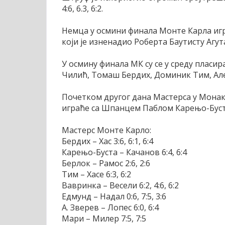
4:6, 6.3, 6:2.
Немца у осмини финала Монте Карла иг
који је изненадио Роберта Баутисту Агута
У осмину финала МК су се у среду пласи
Чилић, Томаш Бердих, Доминик Тим, Але
Почетком другог дана Мастерса у Монако
играће са Шпанцем Паблом Карењо-Бус
Мастерс Монте Карло:
Бердих – Хас 3:6, 6:1, 6:4
Карењо-Буста – Качанов 6:4, 6:4
Берлок – Рамос 2:6, 2:6
Тим – Хасе 6:3, 6:2
Вавринка – Весели 6:2, 4:6, 6:2
Едмунд – Надал 0:6, 7:5, 3:6
А. Зверев – Лопес 6:0, 6:4
Мари – Милер 7:5, 7:5