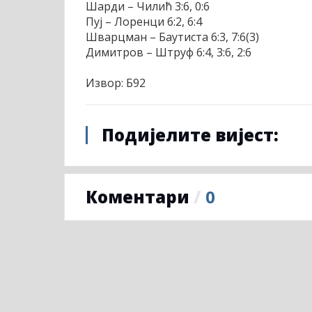
Шарди – Чилић 3:6, 0:6
Пуј – Лоренци 6:2, 6:4
Шварцман – Баутиста 6:3, 7:6(3)
Димитров – Штруф 6:4, 3:6, 2:6
Извор: Б92
Подијелите вијест:
Коментари
/
0