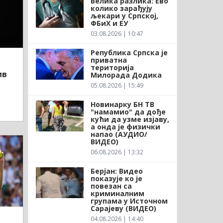
Велика разлика: Ево
колико зарађују
љекари у Српској,
ФБиХ и ЕУ
03.08.2026 | 10:47
Република Српска је
приватна
територија
ив
Милорада Додика
05.08.2026 | 15:49
Новинарку БН ТВ
"намамио" да дође
кући да узме изјаву,
а онда је физички
напао (АУДИО/
ВИДЕО)
06.08.2026 | 13:32
Берјан: Видео
показује ко је
повезан са
криминалним
групама у Источном
Сарајеву (ВИДЕО)
04.08.2026 | 14:40