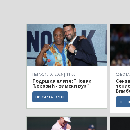
ПЕТАК, 17.07.2026 | 11:00
СУБОТА, 
Подршка елите: "Новак
Сенза
Ђоковић - зимски вук"
тенис
Вимб
ПРОЧИТАЈ ВИШЕ
ПРОЧ