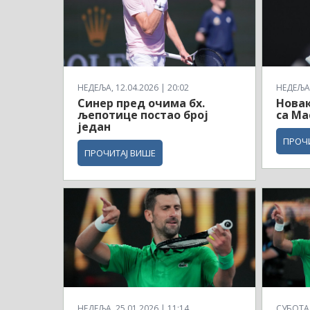
НЕДЕЉА, 12.04.2026 | 20:02
НЕДЕЉА,
Синер пред очима бх.
Новак
љепотице постао број
са Ма
један
ПРОЧ
ПРОЧИТАЈ ВИШЕ
НЕДЕЉА, 25.01.2026 | 11:14
СУБОТА, 