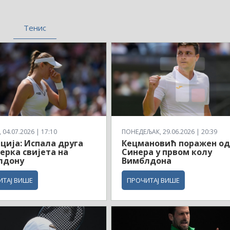
Тенис
04.07.2026 | 17:10
ПОНЕДЕЉАК, 29.06.2026 | 20:39
ција: Испала друга
Кецмановић поражен о
ерка свијета на
Синера у првом колу
лдону
Вимблдона
ИТАЈ ВИШЕ
ПРОЧИТАЈ ВИШЕ