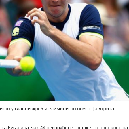
тигао у главни жреб и елиминисао осмог фаворита
ка Бугарина, чак 44 неизнуђене грешке, за преокрет на