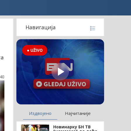
Навигација
● UŽIVO
га
:40
Издвојено
Најчитаније
Новинарку БН ТВ