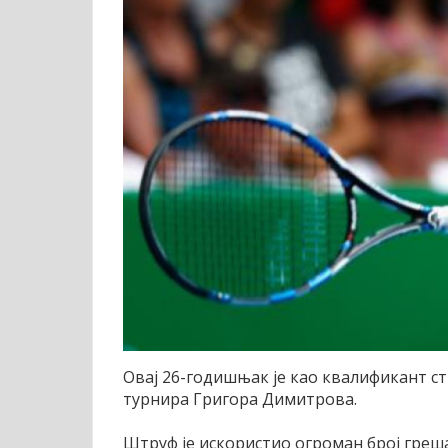
Овај 26-годишњак је као квалификант с
турнира Григора Димитрова.
Штруф је искористио огроман број греша