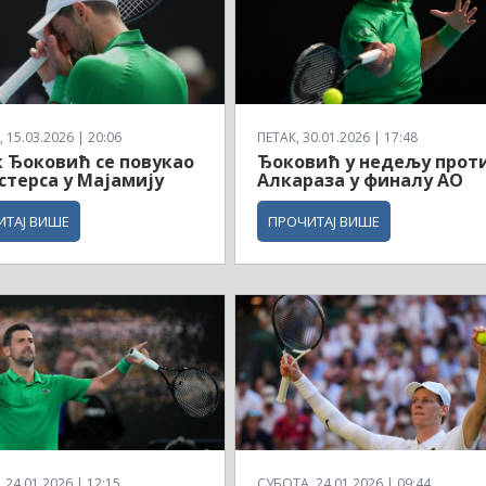
 15.03.2026 | 20:06
ПЕТАК, 30.01.2026 | 17:48
 Ђоковић се повукао
Ђоковић у недељу прот
стерса у Мајамију
Алкараза у финалу АО
ИТАЈ ВИШЕ
ПРОЧИТАЈ ВИШЕ
24.01.2026 | 12:15
СУБОТА, 24.01.2026 | 09:44