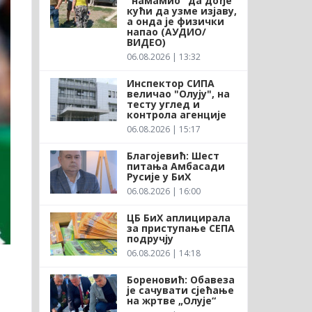
"намамио" да дође
кући да узме изјаву,
а онда је физички
напао (АУДИО/
ВИДЕО)
06.08.2026 | 13:32
Инспектор СИПА
величао "Олују", на
тесту углед и
контрола агенције
06.08.2026 | 15:17
Благојевић: Шест
питања Амбасади
Русије у БиХ
06.08.2026 | 16:00
ЦБ БиХ аплицирала
за приступање СЕПА
подручју
06.08.2026 | 14:18
Бореновић: Обавеза
је сачувати сјећање
на жртве „Олује“