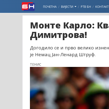
ПОЧЕТНА
ВИЈЕСТИ
РТВ БН
КОНТАКТ
Монте Карло: К
Димитрова!
Догодило се и прво велико изнен
је Немац Јан-Ленард Штруф.
ТЕНИС