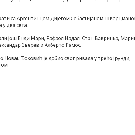
рати са Аргентинцем Дијегом Себастијаном Шварцмано
 у два сета.
рали још Енди Мари, Рафаел Надал, Стан Вавринка, Мари
ксандар Зверев и Алберто Рамос.
 Новак Ђоковић је добио свог ривала у трећој рунди,
том.