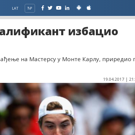
LAT
ЋР
валификант избацио
ађење на Мастерсу у Монте Карлу, приредио 
19.04.2017 | 21