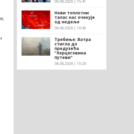
06.08.2026 | 15:41
Нови топлотни
талас нас очекује
м,
од недеље
06.08.2026 | 16:45
н
Требиње: Ватра
стигла до
предузећа
"Херцеговина
путеви"
06.08.2026 | 15:20