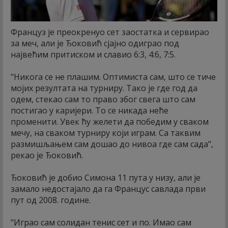
Француз је преокренуо сет заостатка и сервирао
за меч, али је Ђоковић сјајно одиграо под
највећим притиском и славио 6:3, 4:6, 7:5.
"Никога се не плашим. Оптимиста сам, што се тиче
мојих резултата на турниру. Тако је где год да
одем, стекао сам то право због свега што сам
постигао у каријери. То се никада неће
променити. Увек ћу желети да победим у сваком
мечу, на сваком турниру који играм. Са таквим
размишљањем сам дошао до нивоа где сам сада",
рекао је Ђоковић.
Ђоковић је добио Симона 11 пута у низу, али је
замало недостајало да га Францус савлада први
пут од 2008. године.
"Играо сам солидан тенис сет и по. Имао сам