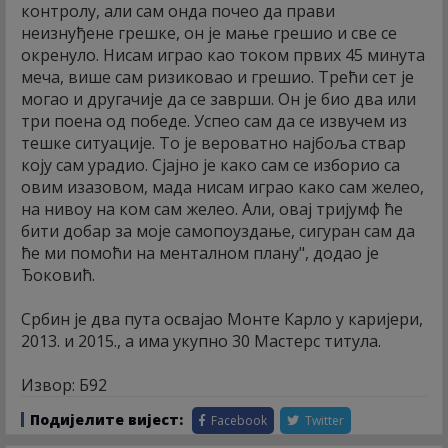
контролу, али сам онда почео да прави
неизнуђене грешке, он је мање грешио и све се
окренуло. Нисам играо као током првих 45 минута
меча, више сам ризиковао и грешио. Трећи сет је
могао и другачије да се заврши. Он је био два или
три поена од победе. Успео сам да се извучем из
тешке ситуације. То је вероватно најбоља ствар
коју сам урадио. Сјајно је како сам се изборио са
овим изазовом, мада нисам играо како сам желео,
на нивоу на ком сам желео. Али, овај тријумф ће
бити добар за моје самопоуздање, сигуран сам да
ће ми помоћи на менталном плану", додао је
Ђоковић.
Србин је два пута освајао Монте Карло у каријери,
2013. и 2015., а има укупно 30 Мастерс титула.
Извор: Б92
Подијелите вијест:
Facebook
Twitter