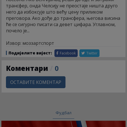
трансфер, онда Челсију не преостаје ништа друго
него да избоксује што већу цену приликом
преговора. Ако дође до трансфера, његова висина
ће се сигурно писати са девет цифара. Углавном,
почело је...
Извор: моззартспорт
Подијелите вијест:
Facebook
Twitter
Коментари
/
0
ОСТАВИТЕ КОМЕНТАР
Фудбал