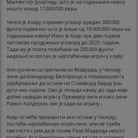
Манчестер Јунајтеду, што је на годишњем нивоу
нешто изнад 17.000.000 евра.
Челси је Азару спремио уговор вредан 300.000
фунти седмично што је више од 18.000.000 евра на
годишњем нивоу! Иако је Азар пре две године
потписао продужење уговора до 2020. године.
Тада му је плата повећана на 200.000 фунти
недељно и постао је најплаћенији играч у клубу.
Али суочени са претњом из Мадрида, у Челсију
желе да блиндирају Белгијанца и повишицом га
одобровоље да остане на Стамфорд Бирџу још
дуги низ година. Ово је понуда какву до сада није
добио ниједан играч у Премијер лиги и како рече
Рамон Калдерон, све је сада на играчу...
Азар се неће преварити ако остане у Челсију,
постаће најплаћенији играч лиге, али не треба
сметнути с ума да је позив Реал Мадрида нешто
посебно. Ако Белгијанац реши да оде и затражи