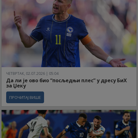
ЧЕТВРТАК, 02.07.2026 | 05:04
Да ли је ово био “посљедњи плес” у дресу БиХ
за Џеку
ПРОЧИТАЈ ВИШЕ