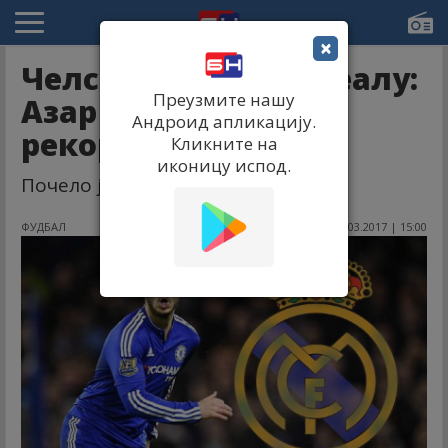
×
Челсијев одговор Реалу:
Преузмите нашу
Азар руши Погбин
Андроид апликацију.
рекорд!
Кликните на
иконицу испод.
Почело је. . .
ФУДБАЛ
31.03.2017 | 15:00