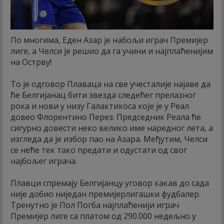
По многима, Еден Азар је набољи играч Премијер
лиге, а Челси је решио да га учини и најплаћенијим
на Острву!
То је одговор Плаваца на све учесталије најаве да
ће Белгијанац бити звезда следећег прелазног
рока и нови у низу Галактикоса које је у Реал
довео Флорентино Перез. Председник Реала ће
сигурно довести неко велико име наредног лета, а
изгледа да је избор пао на Азара. Међутим, Челси
се неће тек тако предати и одустати од свог
најбољег играча.
Плавци спремају Белгијанцу уговор какав до сада
није добио ниједан премијерлигашки фудбалер.
Тренутно је Пол Погба најплаћенији играч
Премијер лиге са платом од 290.000 недељно у