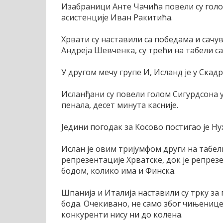
Изабраници Анте Чачића повели су гол
асистенције Иван Ракитића.
Хрвати су наставили са победама и сачув
Андреја Шевченка, су трећи на табели са
У другом мечу групе И, Исланд је у Скад
Исланђани су повели голом Сигурдсона у 
пенала, десет минута касније.
Једини погодак за Косово постигао је Нух
Ислан је овим тријумфом други на табел
репрезентације Хрватске, док је репрез
бодом, колико има и Финска.
Шпанија и Италија наставили су трку за 
бода. Очекивано, не само због чињенице 
конкуренти нису ни до колена.