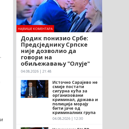
НАЈВИШЕ КОМЕНТАРА
Додик понизио Србе:
Предсједнику Српске
није дозволио да
.
говори на
обиљежавању "Олује"
04.08.2026 | 21:48
а
Источно Сарајево не
смије постати
сигурна кућа за
организовани
криминал, држава и
полиција морају
бити јаче од
криминалних група
04.08.2026 | 12:30
 и