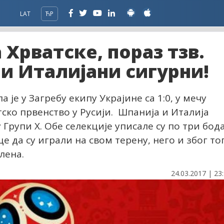
LAT
ЋР
 Хрватске, пораз тзв.
и Италијани сигурни!
је у Загребу екипу Украјине са 1:0, у мечу
тско првенство у Русији. Шпанија и Италија
 Групи Х. Обе селекције уписале су по три бода
 да су играли на свом терену, него и због то
лена.
24.03.2017 | 23