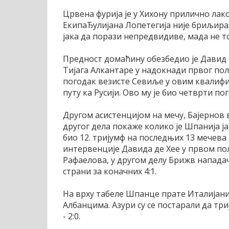
Црвена фурија је у Хихону прилично лак
ЕкипаЂулијана Лопетегија није бриљирал
јака да порази непредвидиве, мада не т
Предност домаћину обезбедио је Давид С
Тијага Алкантаре у надокнади првог по
погодак везисте Севиље у овим квалифи
путу ка Русији. Ово му је био четврти по
Другом асистенцијом на мечу, Бајернов 
другог дела покаже колико је Шпанија ја
био 12. тријумф на последњих 13 мечева 
интервенције Давида де Хее у првом полу
Рафаелова, у другом делу Брижв нападач 
страни за коначних 4:1.
На врху табеле Шпанце прате Италијани,
Албанцима. Азури су се постарали да три
- 2:0.