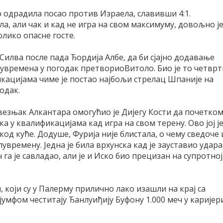
о одрадила посао против Израела, славивши 4:1.
а, али чак и кад не игра на свом максимуму, довољно ј
олико опасне госте.
илва после пада Ђордија Албе, да би сјајно додавање
лувремена у погодак претвориоВитоло. Био је то четврт
кацијама чиме је постао најбољи стрелац Шпаније на
годак.
везњак Алкантара омогућио је Дијегу Кости да почетко
ка у квалификацијама кад игра на свом терену. Ово јој ј
код куће. Додуше, Фурија није блистала, о чему сведоче 
времену. Једна је била врхунска кад је зауставио удар
га је савладао, али је и Иско био прецизан на супротној
 који су у Палерму прилично лако изашли на крај са
јумфом честитају Ђанлуиђију Буфону 1.000 меч у каријер