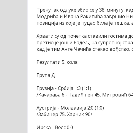
Тренутак одлуке збио се у 38. минуту, ка
Модрића и Ивана Ракитића завршио Ник
позиција из које је пуцао била је тешка, 
Хрвати су од почетка ставили гостима д
претио је још и Бадељ, на супротној ст
кад је тим Анте Чачића стекао вођство, с
Резултати 5. кола:
Група Д
Грузија - Србија 1:3 (1:1)
/Качарава 6 - Тадић пен 45, Митровић 6
Аустрија - Молдавија 2:0 (1:0)
/Забицер 75, Харник 90/
Ирска - Велс 0:0