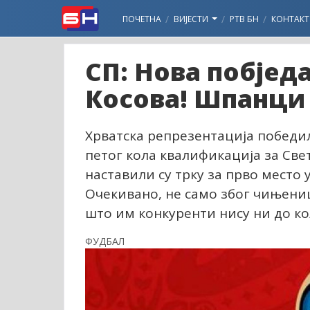
ПОЧЕТНА
ВИЈЕСТИ
РТВ БН
КОНТАКТ
СП: Нова побједа
Косова! Шпанци 
Хрватска репрезентација победила 
петог кола квалификација за Све
наставили су трку за прво место у
Очекивано, не само због чињенице
што им конкуренти нису ни до ко
ФУДБАЛ