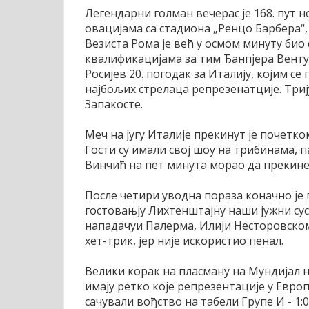
Легендарни голман вечерас је 168. пут 
овацијама са стадиона „Ренцо Барбера“, 
Везиста Рома је већ у осмом минуту био 
квалификацијама за тим Ђанпјера Вентур
Росијев 20. погодак за Италију, којим се
најбољих стрелаца репрезенатције. Тр
Запакосте.
Меч на југу Италије прекинут је почетк
Гости су имали свој шоу на трибинама, па
Винчић на пет минута морао да прекине
После четири уводна пораза коначно је 
гостовањју Лихтенштајну наши јужни су
нападачуи Палерма, Илији Несторовском, 
хет-трик, јер није искористио пенал.
Велики корак на пласману на Мундијал н
имају ретко које репрезентације у Евро
сачували вођство на табели Групе И - 1:0