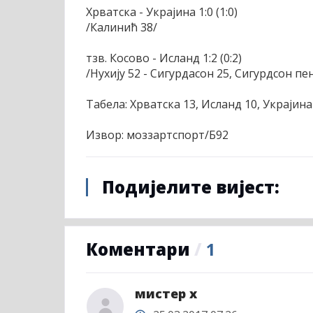
Хрватска - Украјина 1:0 (1:0)
/Калинић 38/
тзв. Косово - Исланд 1:2 (0:2)
/Нухију 52 - Сигурдасон 25, Сигурдсон пен
Табела: Хрватска 13, Исланд 10, Украјина 
Извор: моззартспорт/Б92
Подијелите вијест:
Коментари
/
1
мистер x