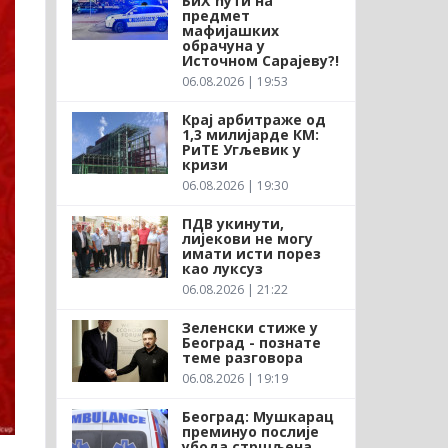
БиХ ћути на
предмет
мафијашких
обрачуна у
Источном Сарајеву?!
06.08.2026 | 19:53
Крај арбитраже од
1,3 милијарде КМ:
РиТЕ Угљевик у
кризи
06.08.2026 | 19:30
ПДВ укинути,
лијекови не могу
имати исти порез
као луксуз
06.08.2026 | 21:22
Зеленски стиже у
Београд - познате
теме разговора
06.08.2026 | 19:19
Београд: Мушкарац
преминуо послије
убода стршљена