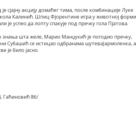
д је сјајну акцију домаћег тима, после комбинације Луке
ола Калинић. Шпиц Фјорентине игра у животној форми
али је успео да лопту спакује под пречку гола Пјатова.
о знања шта желе, Марио Манџукић је погодио пречку,
рани Субашић се истицао одбранама шутеваЈармоленка, а
ве је било јасно.
4, Гаћиновић 86/