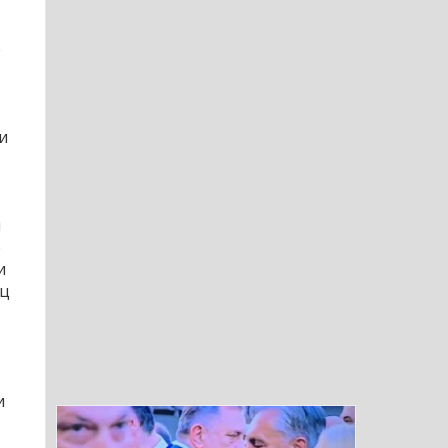
е
и
м
е
и
ац
и