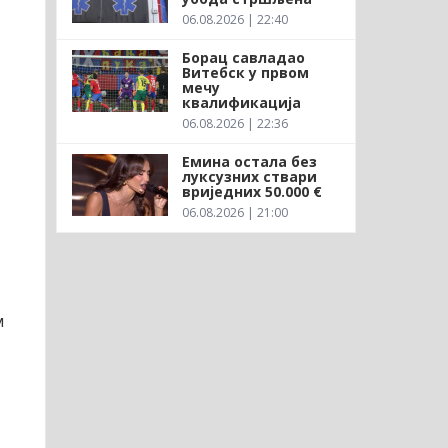
06.08.2026 | 22:40
Борац савладао
Витебск у првом
мечу
квалификација
06.08.2026 | 22:36
Емина остала без
луксузних ствари
вриједних 50.000 €
06.08.2026 | 21:00
м