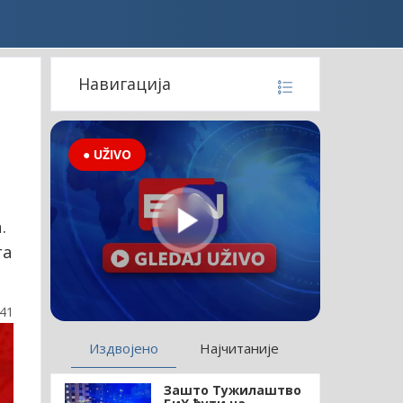
Навигација
● UŽIVO
.
га
:41
Издвојено
Најчитаније
Зашто Тужилаштво