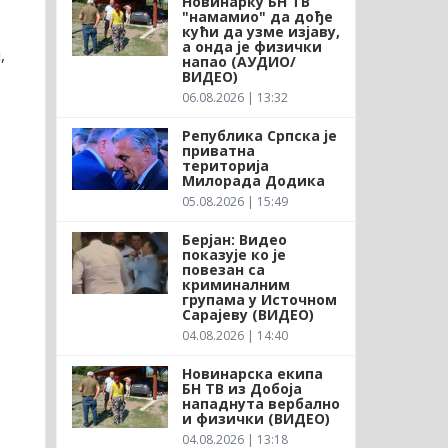
Новинарку БН ТВ
"намамио" да дође
кући да узме изјаву,
а онда је физички
,
напао (АУДИО/
ВИДЕО)
06.08.2026 | 13:32
Република Српска је
приватна
територија
Милорада Додика
05.08.2026 | 15:49
Берјан: Видео
показује ко је
повезан са
криминалним
групама у Источном
Сарајеву (ВИДЕО)
04.08.2026 | 14:40
Новинарска екипа
БН ТВ из Добоја
нападнута вербално
и физички (ВИДЕО)
04.08.2026 | 13:18