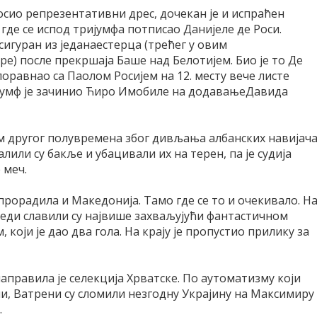
носио репрезентативни дрес, дочекан је и испраћен
где се испод тријумфа потписао Данијеле де Роси.
сигуран из једанаестерца (трећег у овим
е) после прекршаја Баше над Белотијем. Био је то Де
 поравнао са Паолом Росијем на 12. месту вече листе
ијумф је зачинио Ћиро Имобиле на додавањеДавида
ом другог полувремена због дивљања албанских навијача
лили су бакље и убацивали их на терен, па је судија
 меч.
прорадила и Македонија. Тамо где се то и очекивало. Н
седи славили су највише захваљујући фантастичном
који је дао два гола. На крају је пропустио прилику за
аправила је селекција Хрватске. По аутоматизму који
пи, Ватрени су сломили незгодну Украјину на Максимиру
.