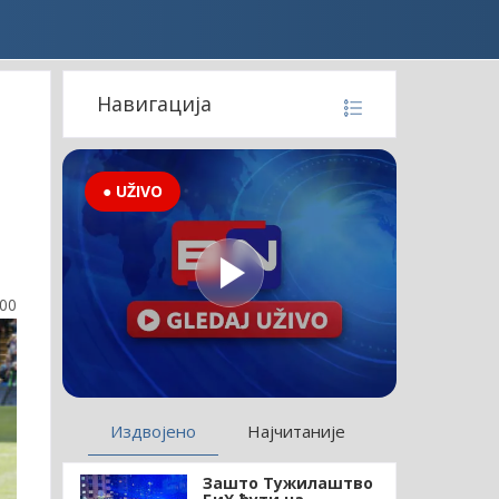
Навигација
● UŽIVO
:00
Издвојено
Најчитаније
Зашто Тужилаштво