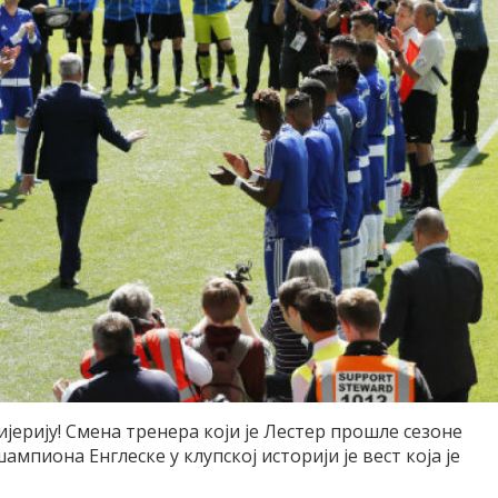
нијерију! Смена тренера који је Лестер прошле сезоне
мпиона Енглеске у клупској историји је вест која је