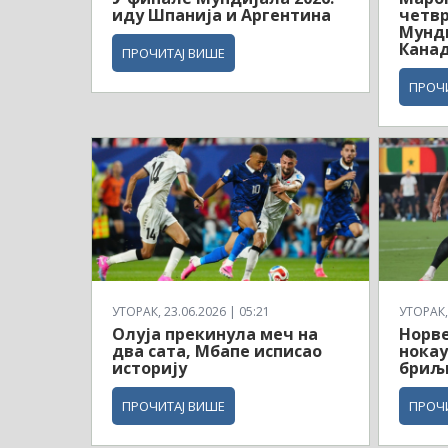
иду Шпанија и Аргентина
четв
Мунди
Кана
ПРОЧИТАЈ ВИШЕ
ПРОЧ
УТОРАК, 23.06.2026 | 05:21
УТОРАК, 
Олуја прекинула меч на
Норв
два сата, Мбапе исписао
нокау
историју
бриљ
ПРОЧИТАЈ ВИШЕ
ПРОЧ