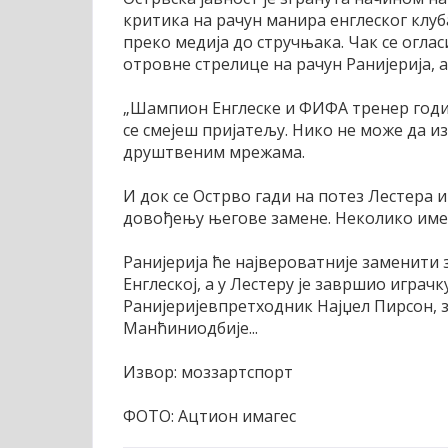
критика на рачун манира енглеског клуба
преко медија до стручњака. Чак се огла
отровне стрелице на рачун Ранијерија, 
„Шампион Енглеске и ФИФА тренер године 
се смејеш пријатељу. Нико не може да и
друштвеним мрежама.
И док се Острво гади на потез Лестера и
довођењу његове замене. Неколико имена 
Ранијерија ће највероватније заменити 
Енглеској, а у Лестеру је завршио играч
Ранијеријевпретходник Најџел Пирсон, за
Манћиниодбије...
Извор: моззартспорт
ФОТО: Ацтион имагес