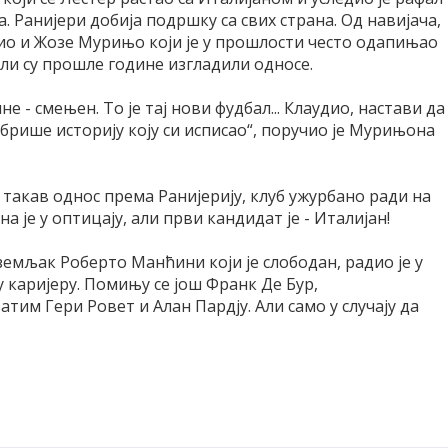
. Ранијери добија подршку са свих страна. Од навијача,
сио и Жозе Мурињо који је у прошлости често одапињао
али су прошле године изгладили односе.
- смењен. То је тај нови фудбал... Клаудио, настави да
збрише историју коју си исписао“, поручио је Мурињона
 такав однос према Ранијерију, клуб ужурбано ради на
је у оптицају, али први кандидат је - Италијан!
земљак Роберто Манћини који је слободан, радио је у
ку каријеру. Помињу се још Франк Де Бур,
тим Гери Ровет и Алан Пардју. Али само у случају да