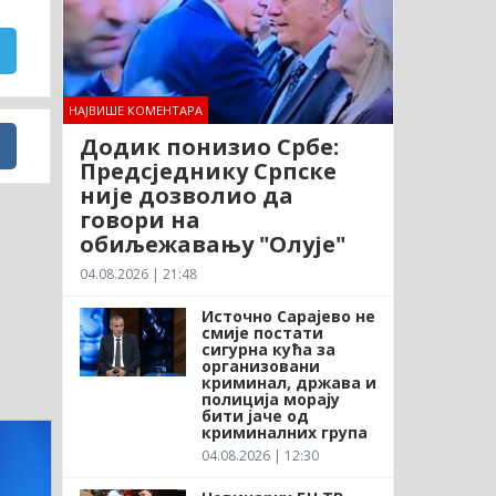
НАЈВИШЕ КОМЕНТАРА
Додик понизио Србе:
Предсједнику Српске
није дозволио да
говори на
обиљежавању "Олује"
04.08.2026 | 21:48
Источно Сарајево не
смије постати
сигурна кућа за
организовани
криминал, држава и
полиција морају
бити јаче од
криминалних група
04.08.2026 | 12:30