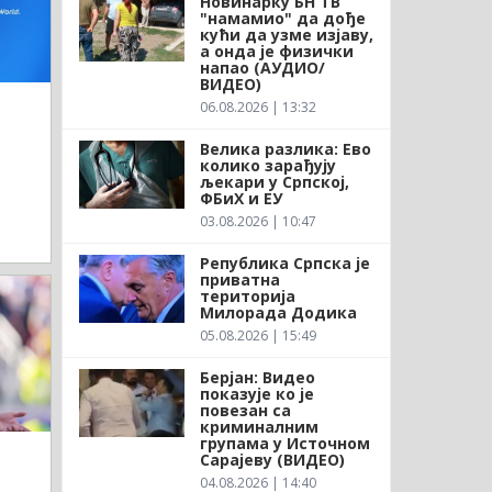
Новинарку БН ТВ
"намамио" да дође
кући да узме изјаву,
а онда је физички
напао (АУДИО/
ВИДЕО)
06.08.2026 | 13:32
Велика разлика: Ево
колико зарађују
љекари у Српској,
ФБиХ и ЕУ
03.08.2026 | 10:47
Република Српска је
приватна
територија
Милорада Додика
05.08.2026 | 15:49
Берјан: Видео
показује ко је
повезан са
криминалним
групама у Источном
Сарајеву (ВИДЕО)
04.08.2026 | 14:40