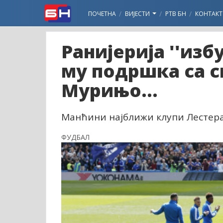
ПОЧЕТНА
ВИЈЕСТИ
РТВ БН
КОНТАКТ
Ранијерија ''из
му подршка са св
Мурињо...
Манћини најближи клупи Лестера, 
ФУДБАЛ