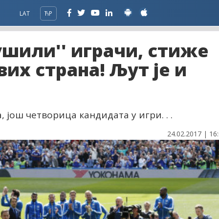
LAT
ЋР
бушили'' играчи, стиже
их страна! Љут је и
још четворица кандидата у игри. . .
24.02.2017 | 16