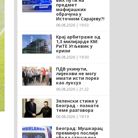
БиХ ћути на
предмет
мафијашких
обрачуна у
Источном Сарајеву?!
06.08.2026 | 19:53
Крај арбитраже од
1,3 милијарде КМ:
РиТЕ Угљевик у
кризи
06.08.2026 | 19:30
ПДВ укинути,
лијекови не могу
имати исти порез
као луксуз
06.08.2026 | 21:22
Зеленски стиже у
Београд - познате
теме разговора
06.08.2026 | 19:19
Београд: Мушкарац
преминуо послије
убода стршљена