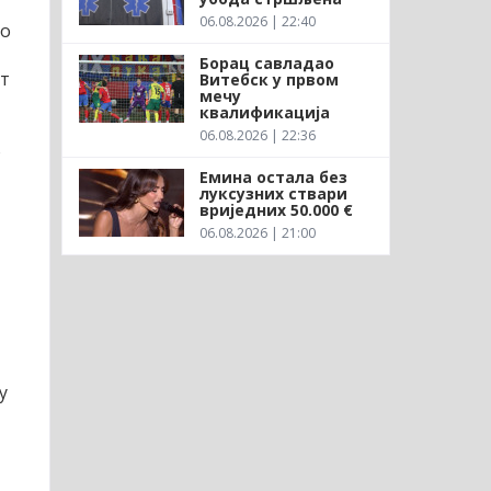
06.08.2026 | 22:40
ко
Борац савладао
ст
Витебск у првом
мечу
квалификација
06.08.2026 | 22:36
о
Емина остала без
луксузних ствари
вриједних 50.000 €
06.08.2026 | 21:00
у