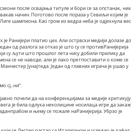
сзеони после освајања титуле и бори се за опстанак, ни
овакав начин. Поготово после пораза у Севиљи којим је
иге шампиона. Као гром из ведра неба је одјекнула ве
х је Ранијери платио цех. Али острвски медији долазе д
едан од разлога за отказ је што су се противРанијерија
ји су љути што прошлог лета нису добили прилику да
Имена се не наводе, али је лако претпоставити о коме се
 Манчестер Јунајтеда. Један од главних играча је ушао у
 сј...ни“.
 јавно почели да на конференцијама за медије критикују
свега је била одлука неколицине носилаца игре да закаж
данпрабом и њему се пожале наРанијерија. Убрзо је
 који се Лестер растао са Италијаном и уследио је рафал