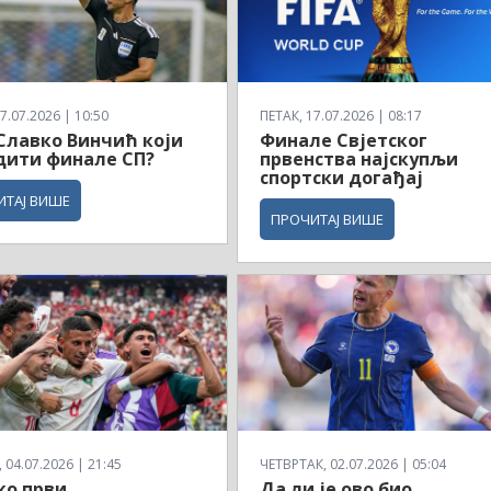
7.07.2026 | 10:50
ПЕТАК, 17.07.2026 | 08:17
 Славко Винчић који
Финале Свјетског
дити финале СП?
првенства најскупљи
спортски догађај
ИТАЈ ВИШЕ
ПРОЧИТАЈ ВИШЕ
04.07.2026 | 21:45
ЧЕТВРТАК, 02.07.2026 | 05:04
ко први
Да ли је ово био