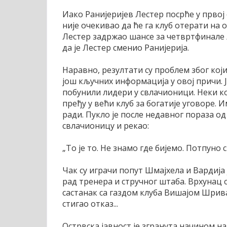
Иако Ранијеријев Лестер посрће у првој 
није очекивао да ће га клуб отерати на 
Лестер задржао шансе за четвртфинале Л
да је Лестер сменио Ранијерија.
Наравно, резултати су проблем због који
још кључних информација у овој причи. Ј
побунили лидери у свлачионици. Неки ко
пређу у већи клуб за богатије уговоре. 
ради. Пукло је после недавног пораза од
свлачионицу и рекао:
„То је то. Не знамо где бијемо. Потпуно смо
Чак су играчи попут Шмајхела и Вардија
рад тренера и стручног штаба. Врхунац 
састанак са газдом клуба Вишајом Шрива
стигао отказ...
Острвска јавност је згранута начином на