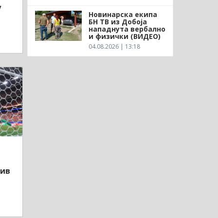
у
Новинарска екипа
БН ТВ из Добоја
нападнута вербално
и физички (ВИДЕО)
04.08.2026 | 13:18
тив