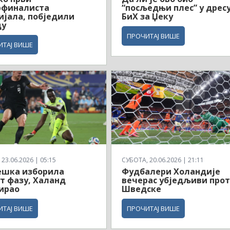
рфиналиста
“посљедњи плес” у дрес
јала, побједили
БиХ за Џеку
ду
ПРОЧИТАЈ ВИШЕ
ИТАЈ ВИШЕ
23.06.2026 | 05:15
СУБОТА, 20.06.2026 | 21:11
ешка изборила
Фудбалери Холандије
т фазу, Халанд
вечерас убједљиви про
ирао
Шведске
ИТАЈ ВИШЕ
ПРОЧИТАЈ ВИШЕ