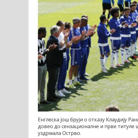
Енглеска још бруји о отказу Клаудију Ра
довео до сензационалне и прве титуле ша
уздрмала Острво.