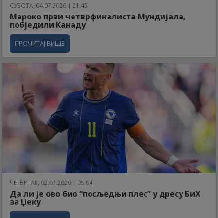
СУБОТА, 04.07.2026 | 21:45
Мароко први четврфиналиста Мундијала,
побједили Канаду
ПРОЧИТАЈ ВИШЕ
ЧЕТВРТАК, 02.07.2026 | 05:04
Да ли је ово био “посљедњи плес” у дресу БиХ
за Џеку