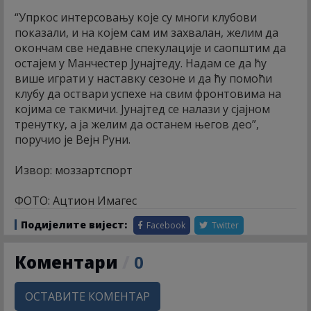
“Упркос интерсовању које су многи клубови
показали, и на којем сам им захвалан, желим да
окончам све недавне спекулације и саопштим да
остајем у Манчестер Јунајтеду. Надам се да ћу
више играти у наставку сезоне и да ћу помоћи
клубу да оствари успехе на свим фронтовима на
којима се такмичи. Јунајтед се налази у сјајном
тренутку, а ја желим да останем његов део”,
поручио је Вејн Руни.
Извор: моззартспорт
ФОТО: Ацтион Имагес
Подијелите вијест:
Facebook
Twitter
Коментари
/
0
ОСТАВИТЕ КОМЕНТАР