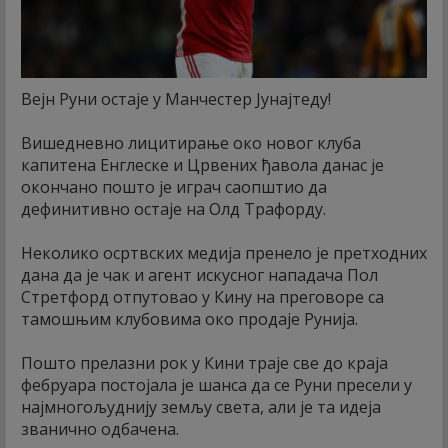
Вејн Руни остаје у Манчестер Јунајтеду!
Вишедневно лицитирање око новог клуба
капитена Енглеске и Црвених ђавола данас је
окончано пошто је играч саопштио да
дефинитивно остаје на Олд Трафорду.
Неколико осртвских медија пренело је претходних
дана да је чак и агент искусног нападача Пол
Стретфорд отпутовао у Кину на преговоре са
тамошњим клубовима око продаје Рунија.
Пошто прелазни рок у Кини траје све до краја
фебруара постојала је шанса да се Руни пресели у
најмногољуднију земљу света, али је та идеја
званично одбачена.