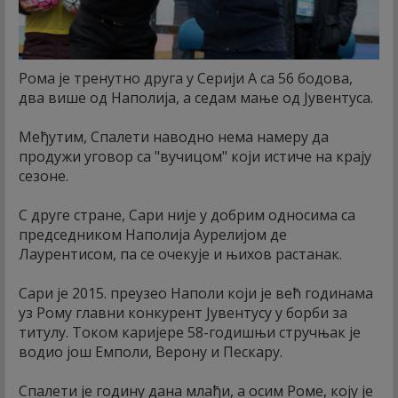
Рома је тренутно друга у Серији А са 56 бодова,
два више од Наполија, а седам мање од Јувентуса.
Међутим, Спалети наводно нема намеру да
продужи уговор са "вучицом" који истиче на крају
сезоне.
С друге стране, Сари није у добрим односима са
председником Наполија Аурелијом де
Лаурентисом, па се очекује и њихов растанак.
Сари је 2015. преузео Наполи који је већ годинама
уз Рому главни конкурент Јувентусу у борби за
титулу. Током каријере 58-годишњи стручњак је
водио још Емполи, Верону и Пескару.
Спалети је годину дана млађи, а осим Роме, коју је