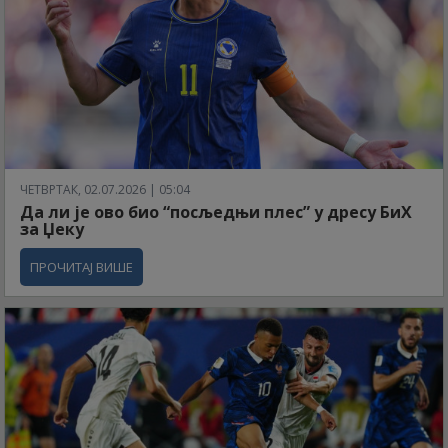
ЧЕТВРТАК, 02.07.2026 | 05:04
Да ли је ово био “посљедњи плес” у дресу БиХ
за Џеку
ПРОЧИТАЈ ВИШЕ