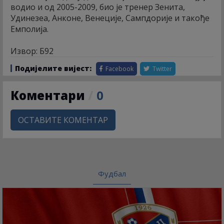
водио и од 2005-2009, био је тренер Зенита,
Удинезеа, Анконе, Венеције, Сампдорије и такође
Емполија.
Извор: Б92
Подијелите вијест:
Facebook
Twitter
Коментари
/
0
ОСТАВИТЕ КОМЕНТАР
Фудбал