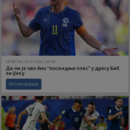
ЧЕТВРТАК, 02.07.2026 | 05:04
Да ли је ово био “посљедњи плес” у дресу БиХ
за Џеку
ПРОЧИТАЈ ВИШЕ