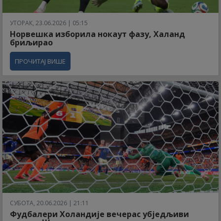
УТОРАК, 23.06.2026 | 05:15
Норвешка изборила нокаут фазу, Халанд
бриљирао
ПРОЧИТАЈ ВИШЕ
СУБОТА, 20.06.2026 | 21:11
Фудбалери Холандије вечерас убједљиви