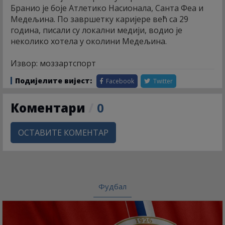
Бранио је боје Атлетико Насионала, Санта Феа и
Медељина. По завршетку каријере већ са 29
година, писали су локални медији, водио је
неколико хотела у околини Медељина.
Извор: моззартспорт
Подијелите вијест:
Facebook
Twitter
Коментари
/
0
ОСТАВИТЕ КОМЕНТАР
Фудбал