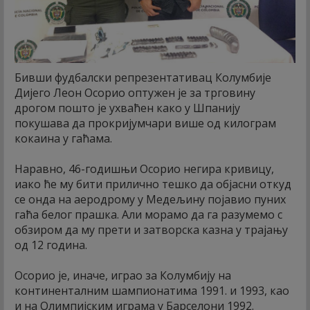
Бивши фудбалски репрезентативац Колумбије
Дијего Леон Осорио оптужен је за трговину
дрогом пошто је ухваћен како у Шпанију
покушава да прокријумчари више од килограм
кокаина у гаћама.
Наравно, 46-годишњи Осорио негира кривицу,
иако ће му бити прилично тешко да објасни откуд
се онда на аеродрому у Медељину појавио пуних
гаћа белог прашка. Али морамо да га разумемо с
обзиром да му прети и затворска казна у трајању
од 12 година.
Осорио је, иначе, играо за Колумбију на
континенталним шампионатима 1991. и 1993, као
и на Олимпијским играма у Барселони 1992.