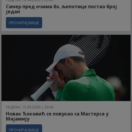
Синер пред очима бх. љепотице постао број
један
ПРОЧИТАЈ ВИШЕ
НЕДЕЉА, 15.03.2026 | 20:06
Новак Ђоковић се повукао са Мастерса у
Мајамију
ПРОЧИТАЈ ВИШЕ