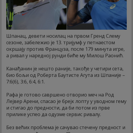
Шпанац, девети носилац на првом Гренд Слему
сезоне, забележио је 13. тријумф у петнаестом
окршају против Француза, после 179 минута игре,
а ривал у наредној рунди биће му Милош Раонић.
Канађанин је нешто раније, такође у четири сета,
био бољи од Роберта Баутисте Агута из Шпаније –
7:6(6), 3:6, 6:4, 6:1.
Рафа је готово савршено отворио меч на Род
Лејвер Арени, спасао је брејк лопту у уводном гему
и стигао до предности, да би потом из прве
прилике успео да одузме сервис ривалу.
Без већих проблема је сачувао стечену предност и