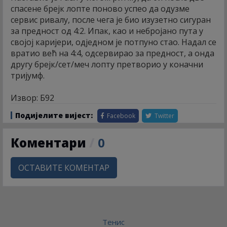
спасене брејк лопте поново успео да одузме
сервис ривалу, после чега је био изузетно сигуран
за предност од 4:2. Ипак, као и небројано пута у
својој каријери, одједном је потпуно стао. Надал се
вратио већ на 4:4, одсервирао за предност, а онда
другу брејк/сет/меч лопту претворио у коначни
тријумф.
Извор: Б92
Подијелите вијест:
Facebook
Twitter
Коментари
/
0
ОСТАВИТЕ КОМЕНТАР
Тенис