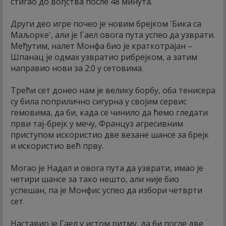
стигао до вођства после 48 минута.
Други део игре почео је новим брејком 'Бика са
Маљорке', али је Гаел овога пута успео да узврати.
Међутим, налет Монфа био је краткотрајан –
Шпанац је одмах узвратио рибрејком, а затим
направио нови за 2:0 у сетовима.
Трећи сет донео нам је велику борбу, оба тенисера
су била поприлично сигурна у својим сервис
гемовима, да би, када се чинило да ћемо гледати
први тај-брејк у мечу, Француз агресивним
приступом искористио две везане шансе за брејк
и искористио већ прву.
Могао је Надал и овога пута да узврати, имао је
четири шансе за тако нешто, али није био
успешан, па је Монфис успео да избори четврти
сет.
Наставио је Гаел у истом ритму, да би после две