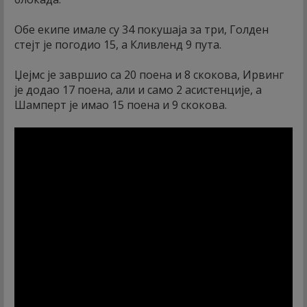
Обе екипе имале су 34 покушаја за три, Голден
стејт је погодио 15, а Кливленд 9 пута.
Џејмс је завршио са 20 поена и 8 скокова, Ирвинг
је додао 17 поена, али и само 2 асистенције, а
Шамперт је имао 15 поена и 9 скокова.