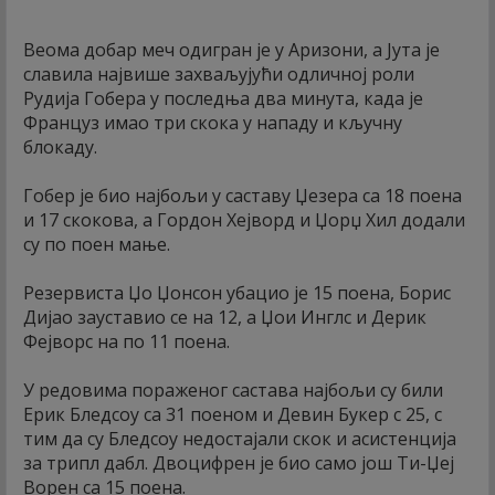
Веома добар меч одигран је у Аризони, а Јута је
славила највише захваљујући одличној роли
Рудија Гобера у последња два минута, када је
Француз имао три скока у нападу и кључну
блокаду.
Гобер је био најбољи у саставу Џезера са 18 поена
и 17 скокова, а Гордон Хејворд и Џорџ Хил додали
су по поен мање.
Резервиста Џо Џонсон убацио је 15 поена, Борис
Дијао зауставио се на 12, а Џои Инглс и Дерик
Фејворс на по 11 поена.
У редовима пораженог састава најбољи су били
Ерик Бледсоу са 31 поеном и Девин Букер с 25, с
тим да су Бледсоу недостајали скок и асистенција
за трипл дабл. Двоцифрен је био само још Ти-Џеј
Ворен са 15 поена.