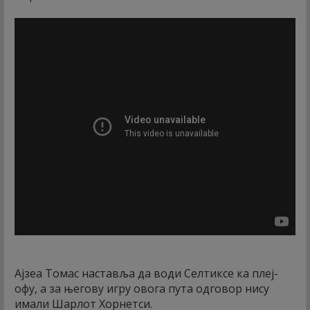
Ајзеа Томас наставља да води Селтиксе ка плеј-
офу, а за његову игру овога пута одговор нису
имали Шарлот Хорнетси.