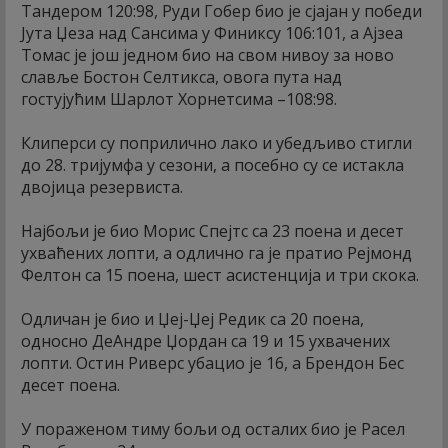
Тандером 120:98, Руди Гобер био је сјајан у победи
Јута Џеза над Сансима у Финиксу 106:101, а Ајзеа
Томас је још једном био на свом нивоу за ново
славље Бостон Селтикса, овога пута над
гостујућим Шарлот Хорнетсима –108:98.
Клиперси су поприлично лако и убедљиво стигли
до 28. тријумфа у сезони, а посебно су се истакла
двојица резервиста.
Најбољи је био Морис Спејтс са 23 поена и десет
ухваћених лопти, а одлично га је пратио Рејмонд
Фелтон са 15 поена, шест асистенција и три скока.
Одличан је био и Џеј-Џеј Редик са 20 поена,
односно ДеАндре Џордан са 19 и 15 ухвачених
лопти. Остин Риверс убацио је 16, а Брендон Бес
десет поена.
У пораженом тиму бољи од осталих био је Расел