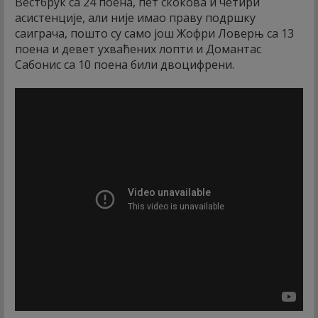
Вестбрук са 24 поена, пет скокова и четири
асистенције, али није имао праву подршку
саиграча, пошто су само још Жофри Ловерњ са 13
поена и девет ухваћених лопти и Домантас
Сабонис са 10 поена били двоцифрени.