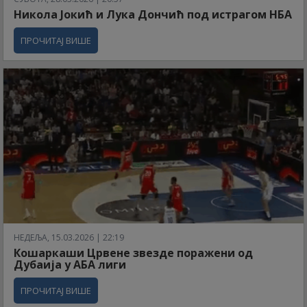
Никола Јокић и Лука Дончић под истрагом НБА
ПРОЧИТАЈ ВИШЕ
НЕДЕЉА, 15.03.2026 | 22:19
Кошаркаши Црвене звезде поражени од
Дубаија у АБА лиги
ПРОЧИТАЈ ВИШЕ