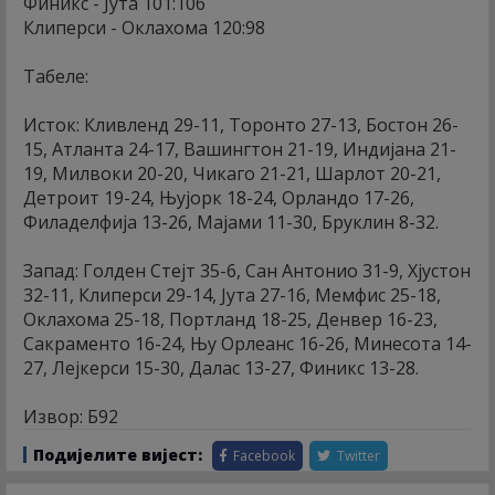
Финикс - Јута 101:106
Клиперси - Оклахома 120:98
Табеле:
Исток: Кливленд 29-11, Торонто 27-13, Бостон 26-
15, Атланта 24-17, Вашингтон 21-19, Индијана 21-
19, Милвоки 20-20, Чикаго 21-21, Шарлот 20-21,
Детроит 19-24, Њујорк 18-24, Орландо 17-26,
Филаделфија 13-26, Мајами 11-30, Бруклин 8-32.
Запад: Голден Стејт 35-6, Сан Антонио 31-9, Хјустон
32-11, Клиперси 29-14, Јута 27-16, Мемфис 25-18,
Оклахома 25-18, Портланд 18-25, Денвер 16-23,
Сакраменто 16-24, Њу Орлеанс 16-26, Минесота 14-
27, Лејкерси 15-30, Далас 13-27, Финикс 13-28.
Извор: Б92
Подијелите вијест:
Facebook
Twitter