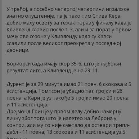
У трећој, а посебно четвртој четвртини играло се
знатно опуштеније, па је тако тим Стива Кера
добио малу освету за тежак пораз у финалу када је
Кливленд славио после 1-3, али и за пораз у првом
мечу ове сезоне у Кливленду када су Кавси
славили после великог преокрета у последњој
деоници.
Вориорси сада имају скор 35-6, што је најбољи
резултат лиге, а Кливленд је на 29-11.
Дурент је за 29 минута имао 21 поен, 6 скокова и 5
асистенција. Томпсон је убацио пет тројки и 26
поена, а Кари је уз такође 5 тројки имао 20 поена
и 11 асистенција.
Дрејмонд Грин је у првом делу добио намерну
личну због тога што је налетео на Леброна у
контри, али му то није сметало да оствари трипл-
дабл - 11 поена, 13 скокова и 11 асистенција уз 5
блокада.