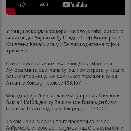
У сенци рекорда каријере Николе Јокића, односно
великог дербија између Голден Стејт Вориорса и
Кливленд Кавалирса, у НБА лиги одиграна су још
три меча.
Осим споменутих мечева, због Дана Мартина
Лутера Кинга одиграна су још три сусрета, у нешто
ранијем термину, Њујорк Никси поражени су од
Атланта Хокса у трилеру 108:107.
Филаделфија 76ерси славили су против Милвоки
Бакса 113:104, док су Вашингтон Визардси били
бољи од Портланд Трејлблејзерса – 120:101.
Током ноћи. Морис Спејтс предводио је Лос
Анђелес Клиперсе до тријумфа над Оклахома Сити