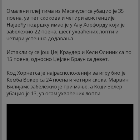
Омалени плеј тима из Масачусетса убацио је 35
поена, уз пет скокова и четири асистенције.
Највећу подршку имао је у Алу Хорфорду који је
забележио 22 поена, шест ухваћених лопти и
четири успешна додавања.
Истакли су се још Џеј Краудер и Кели Олиник са по
15 поена, односно Џејлен Браун са девет.
Код Хорнетса је најрасположенији за игру био је
Кемба Вокер са 24 поена и четири скока. Марвин
Вилијамс забележио је три мање, а Коди Зелер
убацио је 13, уз осам ухваћених лопти.