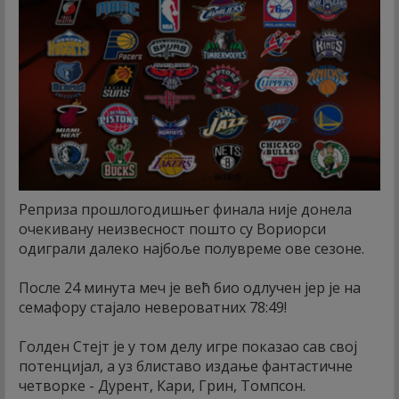
Реприза прошлогодишњег финала није донела
очекивану неизвесност пошто су Вориорси
одиграли далеко најбоље полувреме ове сезоне.
После 24 минута меч је већ био одлучен јер је на
семафору стајало невероватних 78:49!
Голден Стејт је у том делу игре показао сав свој
потенцијал, а уз блиставо издање фантастичне
четворке - Дурент, Кари, Грин, Томпсон.