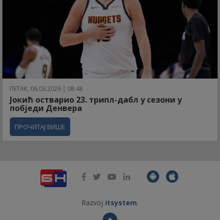
ПЕТАК, 06.03.2026 | 08:48
Јокић остварио 23. трипл-дабл у сезони у
побједи Денвера
ПРОЧИТАЈ ВИШЕ
Razvoj
itsystem
.