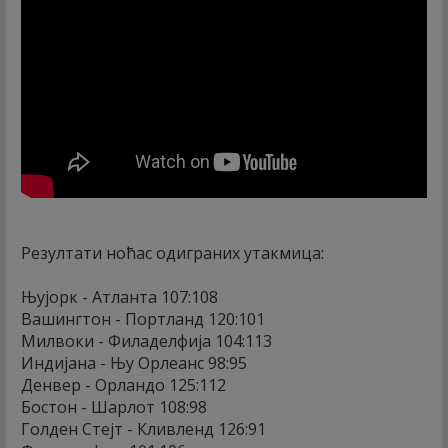
Резултати ноћас одиграних утакмица:
Њујорк - Атланта 107:108
Вашингтон - Портланд 120:101
Милвоки - Филаделфија 104:113
Индијана - Њу Орлеанс 98:95
Денвер - Орландо 125:112
Бостон - Шарлот 108:98
Голден Стејт - Кливленд 126:91