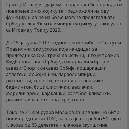
Грчкој, Италији... дају му за право да ће оправдати
поверење оних који су га предложили на ову
функцију и да ће најбоље могуће представљати
Србију у следећем олимпијском циклусу, закључно
са Играма у Токију 2020.
До 15. јануара 2017. године промениће се Статут и
Правилник око услова које кандидат за
председника ОКС треба да испуни, што је тражио
Фудбалски савез Србије, а подржали и бројни
савези: Спортски савез Србије, кошаркашки,
атлетски, одбојкашки, параолимпијски,
рукометни, тениски, теквондо, стрељачки,
бадминтон, бициклистички, веслачки,
једриличарски, кајакашки, софтбол, клизачки,
рвачки, дизање тегова, тријатлон...
Тако ће 21. фебруара Маљковић и званично бити
нови председник ОКС, за шта је потребно 51 одсто
гласова од 65 делегата - чланова скупштине.