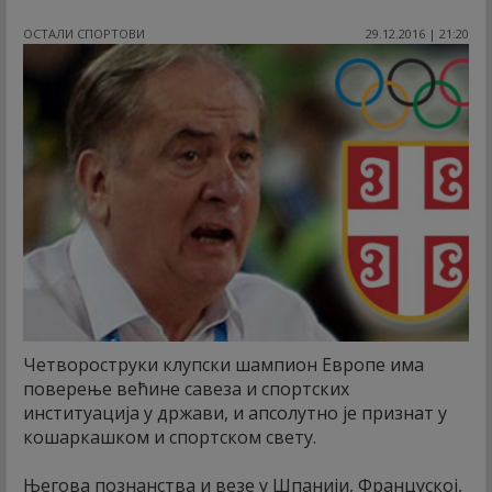
ОСТАЛИ СПОРТОВИ
29.12.2016 | 21:20
Четвороструки клупски шампион Европе има
поверење већине савеза и спортских
институација у држави, и апсолутно је признат у
кошаркашком и спортском свету.
Његова познанства и везе у Шпанији, Француској,