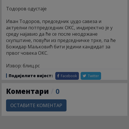
Тодоров одустаје
Иван Тодоров, председник џудо савеза и
актуелни потпредседник ОКС, индиректно је у
среду најавио да ће се после неодржане
скупштине, повући из председничке трке, па ће
Божидар Маљковић бити једини кандидат за
првог човека ОКС.
Извор: блиц.рс
Подијелите вијест:
Facebook
Twitter
Коментари
/
0
ОСТАВИТЕ КОМЕНТАР