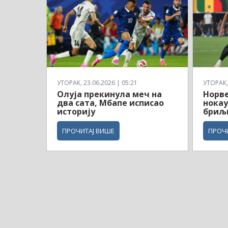
УТОРАК, 23.06.2026 | 05:21
УТОРАК, 
Олуја прекинула меч на
Норв
два сата, Мбапе исписао
нокау
историју
бриљ
ПРОЧИТАЈ ВИШЕ
ПРОЧ