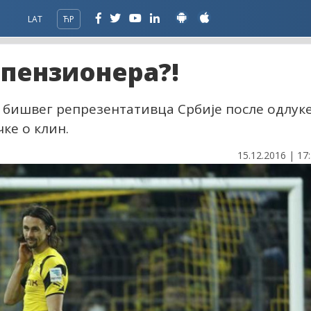
LAT
ЋР
пензионера?!
 бишвег репрезентативца Србије после одлук
ке о клин.
15.12.2016 | 17