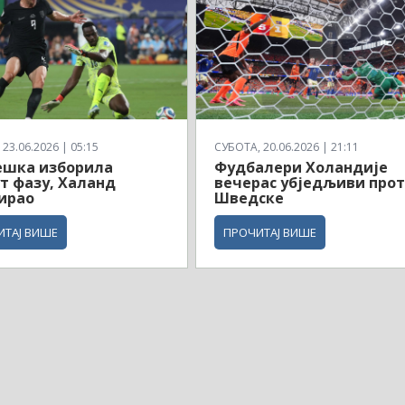
23.06.2026 | 05:15
СУБОТА, 20.06.2026 | 21:11
ешка изборила
Фудбалери Холандије
т фазу, Халанд
вечерас убједљиви про
ирао
Шведске
ИТАЈ ВИШЕ
ПРОЧИТАЈ ВИШЕ