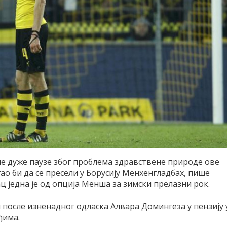
ле дуже паузе због проблема здравствене природе ове
ао би да се пресели у Борусију Менхенгладбах, пише
 једна је од опција Менша за зимски прелазни рок.
 после изненадног одласка Алвара Домингеза у пензију 
ђима.