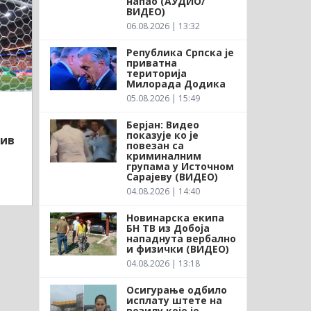
напао (АУДИО/
ВИДЕО)
06.08.2026 | 13:32
Република Српска је
приватна
територија
Милорада Додика
05.08.2026 | 15:49
Берјан: Видео
показује ко је
тив
повезан са
криминалним
групама у Источном
Сарајеву (ВИДЕО)
04.08.2026 | 14:40
Новинарска екипа
БН ТВ из Добоја
нападнута вербално
и физички (ВИДЕО)
04.08.2026 | 13:18
Осигурање одбило
исплату штете на
возилу које је