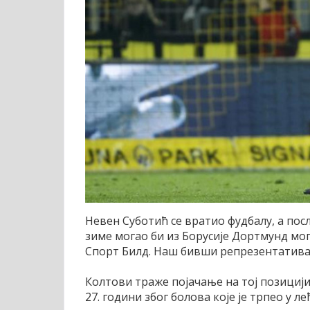
Невен Суботић се вратио фудбалу, а пос
зиме могао би из Борусије Дортмунд мог
Спорт Билд. Наш бивши репрезентативац
Колтови траже појачање на тој позицији
27. години због болова које је трпео у ле