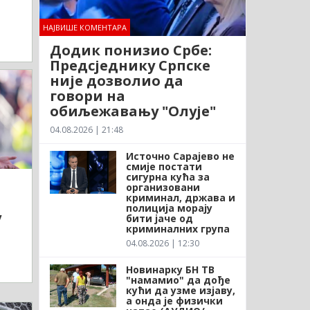
НАЈВИШЕ КОМЕНТАРА
Додик понизио Србе:
Предсједнику Српске
није дозволио да
говори на
обиљежавању "Олује"
04.08.2026 | 21:48
Источно Сарајево не
смије постати
сигурна кућа за
организовани
криминал, држава и
полиција морају
у
бити јаче од
криминалних група
04.08.2026 | 12:30
Новинарку БН ТВ
"намамио" да дође
кући да узме изјаву,
а онда је физички