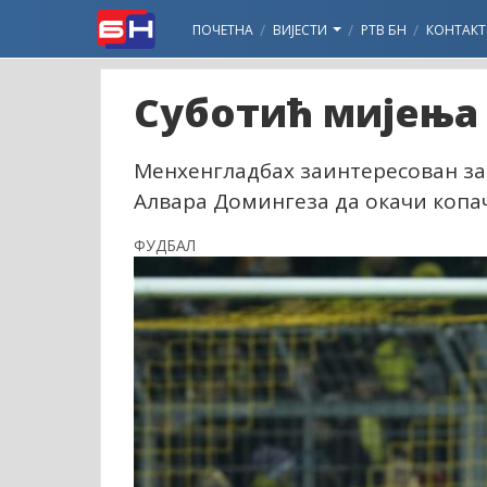
ПОЧЕТНА
ВИЈЕСТИ
РТВ БН
КОНТАКТ
Суботић мијења 
Менхенгладбах заинтересован за
Алвара Домингеза да окачи копач
ФУДБАЛ