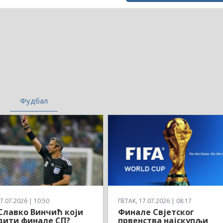
Фудбал
7.07.2026 | 10:50
ПЕТАК, 17.07.2026 | 08:17
 Славко Винчић који
Финале Свјетског
дити финале СП?
првенства најскупљи