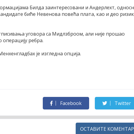
формацијама Билда заинтересовани и Андерлехт, однос
 кандидате биће Невенова повећа плата, као и део ризи
отписивања уговора са Мидлзброом, али није прошао
о операцију ребра.
Менхенгладбах је изгледна опција.
Facebook
Twitter
ОСТАВИТЕ КОМЕНТАР