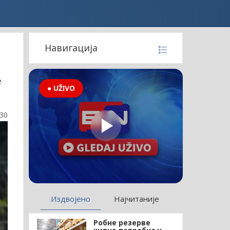
Навигација
е
● UŽIVO
:30
Издвојено
Најчитаније
Робне резерве