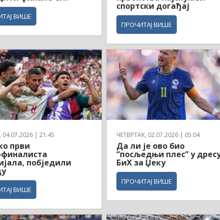
спортски догађај
ИТАЈ ВИШЕ
ПРОЧИТАЈ ВИШЕ
04.07.2026 | 21:45
ЧЕТВРТАК, 02.07.2026 | 05:04
ко први
Да ли је ово био
рфиналиста
“посљедњи плес” у дрес
јала, побједили
БиХ за Џеку
ду
ПРОЧИТАЈ ВИШЕ
ИТАЈ ВИШЕ