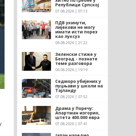
хитно потребне у
Републици Српској
07.08.2026 | 07:13
ПДВ укинути,
лијекови не могу
имати исти порез
као луксуз
06.08.2026 | 21:22
Зеленски стиже у
Београд - познате
теме разговора
06.08.2026 | 19:19
Седморо убијених у
пуцњави у школи на
Тајланду
07.08.2026 | 07:52
Драма у Поречу:
Апартман изгорио,
штета 400.000 евра
у
07.08.2026 | 07:41
Јапан наредио