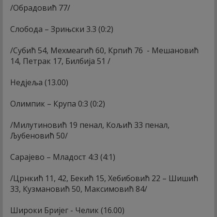
/Обрадовић 77/
Слобода – Зрињски 3.3 (0:2)
/Субић 54, Мехмеагић 60, Крпић 76 - Мешановић
14, Петрак 17, Билбија 51 /
Недјеља (13.00)
Олимпик – Крупа 0:3 (0:2)
/Милутиновић 19 пенал, Кољић 33 пенал,
Љубеновић 50/
Сарајево – Младост 4:3 (4:1)
/Црнкић 11, 42, Бекић 15, Хебибовић 22 – Шишић
33, Кузмановић 50, Максимовић 84/
Широки Бријег - Челик (16.00)