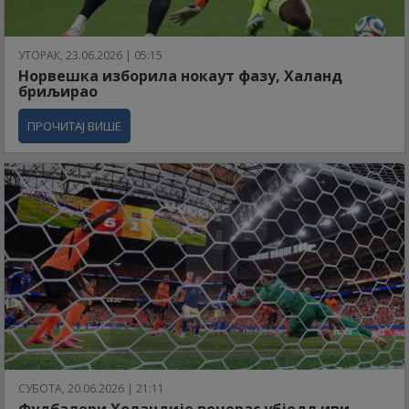
УТОРАК, 23.06.2026 | 05:15
Норвешка изборила нокаут фазу, Халанд
бриљирао
ПРОЧИТАЈ ВИШЕ
СУБОТА, 20.06.2026 | 21:11
Фудбалери Холандије вечерас убједљиви