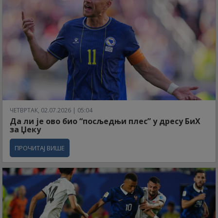
ЧЕТВРТАК, 02.07.2026 | 05:04
Да ли је ово био “посљедњи плес” у дресу БиХ
за Џеку
ПРОЧИТАЈ ВИШЕ