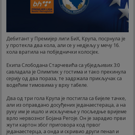
Дебитант у Премијер лиги БиХ, Крупа, посрнула је
у протекла два кола, али се у недјељу у мечу 16.
кола вратила на побједнички колосјек.
Екипа Слободана Старчевића са убједљивих 3:0
савладала је Олимпик у гостима и тако прекинула
серију од два пораза, те задржала прикључак са
водећим тимовима у врху табеле.
Два од три гола Крупа је постигла са бијеле тачке,
али из оправдано досуђених једанаестераца, а на
руку им је ишло и искључење у посљедње вријеме
врло нервозног Бојана Регоје. Он је зарадио први
жути картон због приговора код првог
једанаестерца, а онда и скривио други пенал и