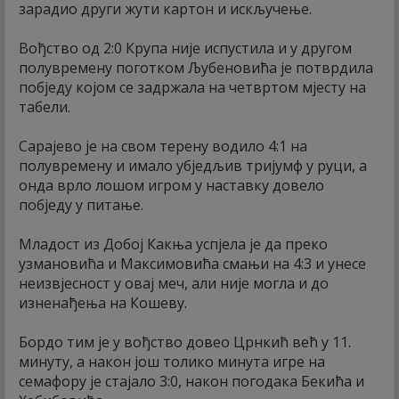
зарадио други жути картон и искључење.
Вођство од 2:0 Крупа није испустила и у другом
полувремену поготком Љубеновића је потврдила
побједу којом се задржала на четвртом мјесту на
табели.
Сарајево је на свом терену водило 4:1 на
полувремену и имало убједљив тријумф у руци, а
онда врло лошом игром у наставку довело
побједу у питање.
Младост из Добој Какња успјела је да преко
узмановића и Максимовића смањи на 4:3 и унесе
неизвјесност у овај меч, али није могла и до
изненађења на Кошеву.
Бордо тим је у вођство довео Црнкић већ у 11.
минуту, а након још толико минута игре на
семафору је стајало 3:0, након погодака Бекића и