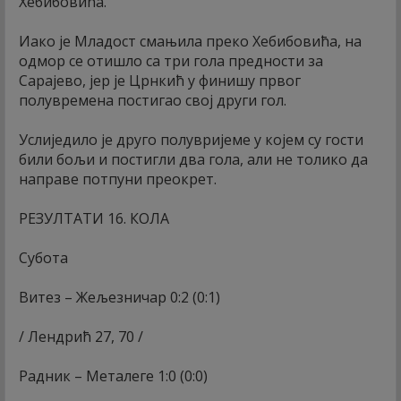
Хебибовића.
Иако је Младост смањила преко Хебибовића, на
одмор се отишло са три гола предности за
Сарајево, јер је Црнкић у финишу првог
полувремена постигао свој други гол.
Услиједило је друго полувријеме у којем су гости
били бољи и постигли два гола, али не толико да
направе потпуни преокрет.
РЕЗУЛТАТИ 16. КОЛА
Субота
Витез – Жељезничар 0:2 (0:1)
/ Лендрић 27, 70 /
Радник – Металеге 1:0 (0:0)