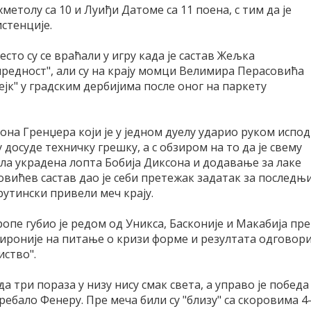
етолу са 10 и Луиђи Датоме са 11 поена, с тим да је
стенције.
есто су се враћали у игру када је састав Жељка
предност", али су на крају момци Велимира Перасовића
ејк" у градским дербијима после оног на паркету
она Гренџера који је у једном дуелу ударио руком испод
у досуде техничку грешку, а с обзиром на то да је свему
ла украдена лопта Бобија Диксона и додавање за лаке
совићев састав дао је себи претежак задатак за последњ
рутински привели меч крају.
пе губио је редом од Уникса, Басконије и Макабија пре
 ироније на питање о кризи форме и резултата одговор
иство".
а три пораза у низу нису смак света, а управо је победа
ебало Фенеру. Пре меча били су "близу" са скоровима 4