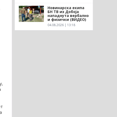
Новинарска екипа
а
БН ТВ из Добоја
нападнута вербално
и физички (ВИДЕО)
04.08.2026 | 13:18
у,
а
ет
а