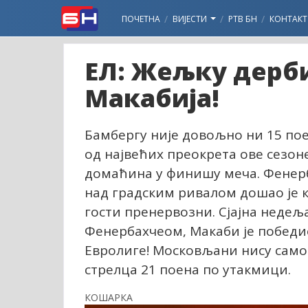
ПОЧЕТНА
ВИЈЕСТИ
РТВ БН
КОНТАКТ
ЕЛ: Жељку дерб
Макабија!
Бамбергу није довољно ни 15 поен
од највећих преокрета ове сезоне, 
домаћина у финишу меча. Фенерба
над градским ривалом дошао је ка
гости пренервозни. Сјајна недељ
Фенербахчеом, Макаби је победио
Евролиге! Московљани нису само
стрелца 21 поена по утакмици.
КОШАРКА