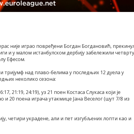
ерас није играо повређени Богдан Богдановић, прекину
лиги и у малом истанбулском дербију забележили четврт
олу Ефесом.
ети тријумф над плаво-белима у последњих 12 дуела у
следњих неколико сезона:
:17, 21:19, 24:19), уз 21 поен Костаса Слукаса који је
као и 20 поена играча утакмице Јана Веселог (шут 7/8 из
ију, четири украдене, али и пет изгубљених лопти као и