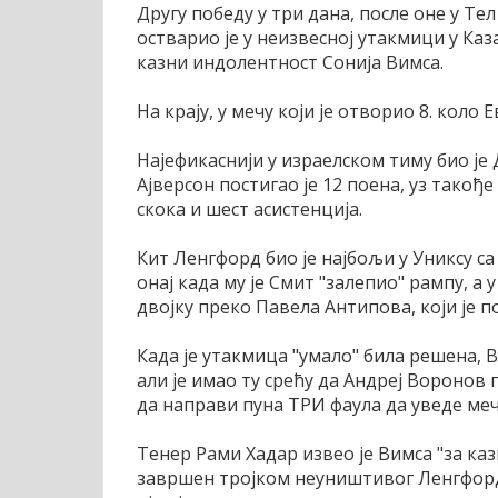
Другу победу у три дана, после оне у Те
остварио је у неизвесној утакмици у Каз
казни индолентност Сонија Вимса.
На крају, у мечу који је отворио 8. коло Ев
Најефикаснији у израелском тиму био је 
Ајверсон постигао је 12 поена, уз такође
скока и шест асистенција.
Кит Ленгфорд био је најбољи у Униксу са
онај када му је Смит "залепио" рампу, 
двојку преко Павела Антипова, који је п
Када је утакмица "умало" била решена, В
али је имао ту срећу да Андреј Воронов
да направи пуна ТРИ фаула да уведе меч
Тенер Рами Хадар извео је Вимса "за каз
завршен тројком неуништивог Ленгфорда,