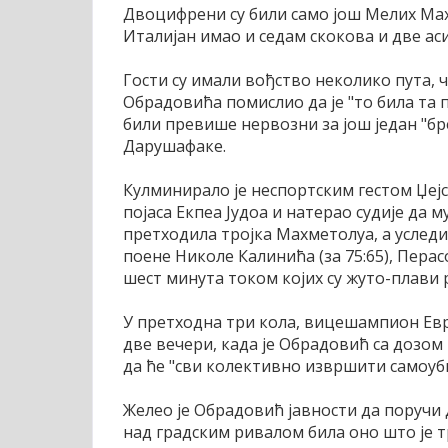
Двоцифрени су били само још Мелих Махм
Италијан имао и седам скокова и две аси
Гости су имали вођство неколико пута, ч
Обрадовића помислио да је "то била та 
били превише нервозни за још један "бр
Дарушафаке.
Кулминирало је неспортским гестом Џејс
појаса Екпеа Јудоа и натерао судије да м
претходила тројка Махметолуа, а уследи
поене Николе Калинића (за 75:65), Пера
шест минута током којих су жуто-плави 
У претходна три кола, вицешампион Евро
две вечери, када је Обрадовић са дозом
да ће "сви колективно извршити самоуб
Желео је Обрадовић јавности да поручи д
над градским ривалом била оно што је тр