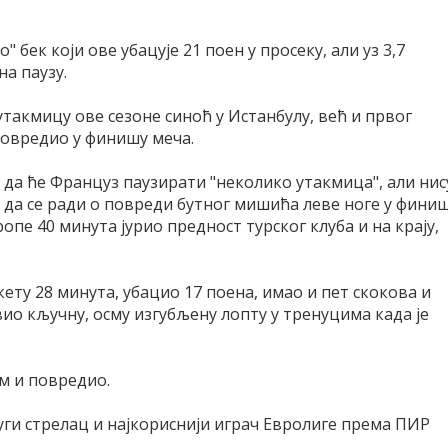
бек који ове убацује 21 поен у просеку, али уз 3,7
а паузу.
утакмицу ове сезоне синоћ у Истанбулу, већ и првог
 повредио у финишу меча.
 да ће Француз паузирати "неколико утакмица", али нис
 да се ради о повреди бутног мишића леве ноге у фини
опе 40 минута јурио предност турског клуба и на крају,
кету 28 минута, убацио 17 поена, имао и пет скокова и
авио кључну, осму изгубљену лопту у тренуцима када је
ом и повредио.
уги стрелац и најкориснији играч Евролиге према ПИР