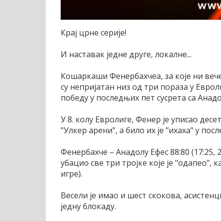
Крај црне серије!
И наставак једне друге, локалне...
Кошаркаши Фенербахчеа, за које ни веч
су непријатан низ од три пораза у Евро
победу у последњих пет сусрета са Анад
У 8. колу Евролиге, Фенер је уписао дес
"Улкер арени", а било их је "ихаха" у по
Фенербахче – Анадолу Ефес 88:80 (17:25, 26
убацио све три тројке које је "одапео", 
игре).
Весели је имао и шест скокова, асистенц
једну блокаду.