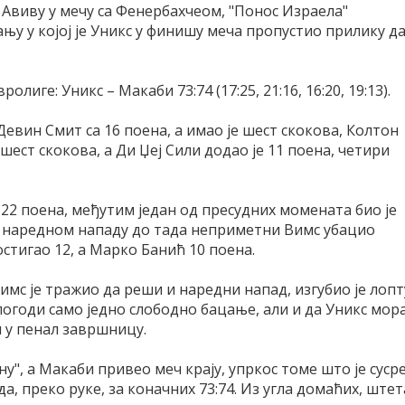
л Авиву у мечу са Фенербахчеом, "Понос Израела"
ању у којој је Уникс у финишу меча пропустио прилику д
ролиге: Уникс – Макаби 73:74 (17:25, 21:16, 16:20, 19:13).
Девин Смит са 16 поена, а имао је шест скокова, Колтон
 шест скокова, а Ди Џеј Сили додао је 11 поена, четири
 22 поена, међутим један од пресудних момената био је
а у наредном нападу до тада неприметни Вимс убацио
остигао 12, а Марко Банић 10 поена.
имс је тражио да реши и наредни напад, изгубио је лопт
 погоди само једно слободно бацање, али и да Уникс мор
 у пенал завршницу.
ну", а Макаби привео меч крају, упркос томе што је суср
 преко руке, за коначних 73:74. Из угла домаћих, штет