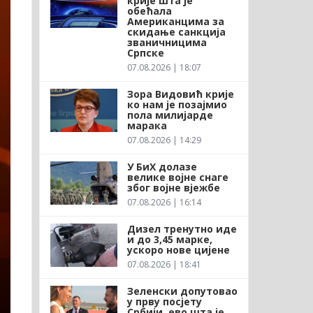
крије шта је
обећала
Американцима за
скидање санкција
званичницима
Српске
07.08.2026 | 18:07
Зора Видовић крије
ко нам је позајмио
пола милијарде
марака
07.08.2026 | 14:29
У БиХ долазе
велике војне снаге
због војне вјежбе
07.08.2026 | 16:14
Дизел тренутно иде
и до 3,45 марке,
ускоро нове цијене
07.08.2026 | 18:41
Зеленски допутовао
у прву посјету
Србији, ево шта је