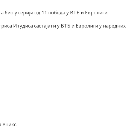
а био у серији од 11 победа у ВТБ и Евролиги.
триса Итудиса састајати у ВТБ и Евролиги у наредних
а Уникс.