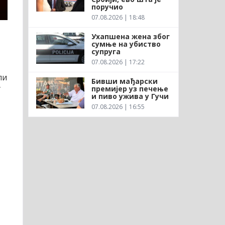
поручио
07.08.2026 | 18:48
Ухапшена жена због
сумње на убиство
супруга
07.08.2026 | 17:22
ли
Бивши мађарски
у
премијер уз печење
и пиво ужива у Гучи
07.08.2026 | 16:55