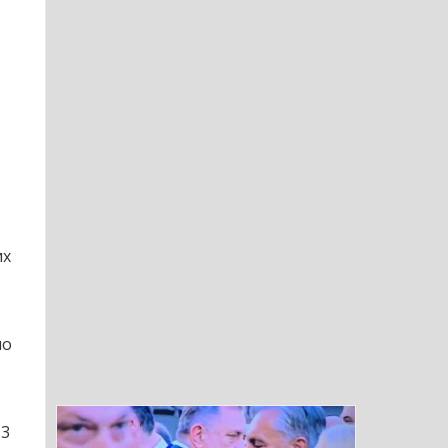
их
ио
-3