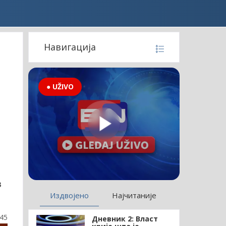
Навигација
● UŽIVO
н
з
Издвојено
Најчитаније
:45
Дневник 2: Власт