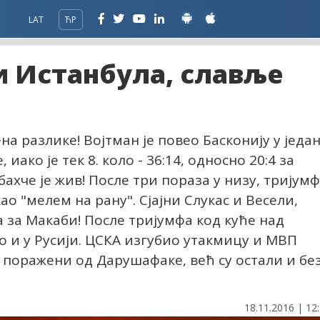
LAT
ЋР
и Истанбула, славље
а разлике! Војтман је повео Басконију у једа
иако је тек 8. коло - 36:14, односно 20:4 за
хче је жив! После три пораза у низу, тријумф
о "мелем на рану". Сјајни Слукас и Весели,
а за Макаби! После тријумфа код куће над
 и у Русији. ЦСКА изгубио утакмицу и МВП
 поражени од Дарушафаке, већ су остали и бе
18.11.2016 | 12