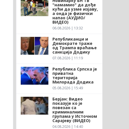
Новинарку БН ТВ
"намамио" да дође
кући да узме изјаву,
а онда је физички
напао (АУДИО/
ВИДЕО)
06.08.2026 | 13:32
Републиканци и
Демократе траже
од Трампа враћање
санкција Додику
07.08.2026 | 11:19
Република Српска је
приватна
територија
Милорада Додика
05.08.2026 | 15:49
Берјан: Видео
показује ко је
повезан са
криминалним
групама у Источном
Сарајеву (ВИДЕО)
04.08.2026 | 14:40