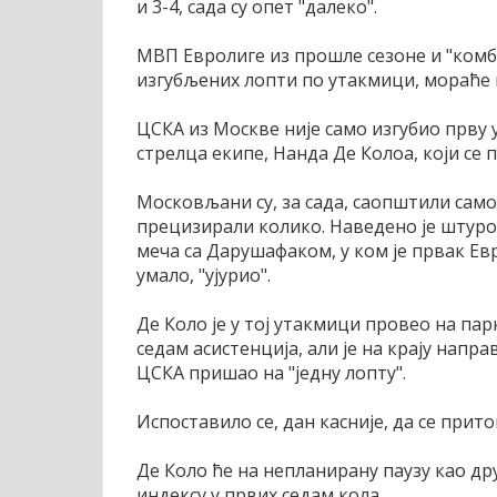
и 3-4, сада су опет "далеко".
МВП Евролиге из прошле сезоне и "комбо" 
изгубљених лопти по утакмици, мораће н
ЦСКА из Москве није само изгубио прву 
стрелца екипе, Нанда Де Колоа, који се
Московљани су, за сада, саопштили само
прецизирали колико. Наведено је штуро
меча са Дарушафаком, у ком је првак Евр
умало, "ујурио".
Де Коло је у тој утакмици провео на пар
седам асистенција, али је на крају напр
ЦСКА пришао на "једну лопту".
Испоставило се, дан касније, да се прит
Де Коло ће на непланирану паузу као др
индексу у првих седам кола.