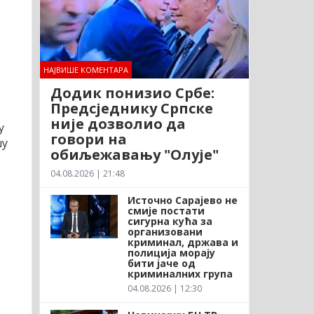
НАЈВИШЕ КОМЕНТАРА
Додик понизио Србе:
Предсједнику Српске
није дозволио да
у
говори на
шу
обиљежавању "Олује"
04.08.2026 | 21:48
Источно Сарајево не
смије постати
сигурна кућа за
организовани
криминал, држава и
полиција морају
бити јаче од
криминалних група
04.08.2026 | 12:30