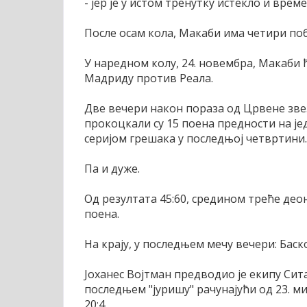
- јер је у истом тренутку истекло и време
После осам кола, Макаби има четири поб
У наредном колу, 24. новембра, Макаби 
Мадриду против Реала.
Две вечери након пораза од Црвене зв
прокоцкали су 15 поена предности на ј
серијом грешака у последњој четвртини.
Па и дуже.
Од резултата 45:60, средином треће деон
поена.
На крају, у последњем мечу вечери: Баскони
Јоханес Војтман предводио је екипу Сита
последњем "јуришу" рачунајући од 23. ми
20:4.