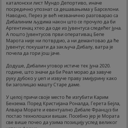
каталонски лист Мундо Депортиво, иначе
посредично упознат са дешавањима у Барселони.
Наводно, Перез је већ незванично разговарао са
Дибалиним људима након што се прочуло да би
Аргентинац хтео да оде из Јувентуса следећег јуна.
А пошто Јувентусов први оперативац Бепе
Марота није ни потврдио, а ни демантовао да ће
Јувентус покушати да закључа Дибалу, ватра је
почела да гори још јаче.
Додуше, Дибалин уговор истиче тек јуна 2020.
године, што значи да би Реал морао да завуче
руку дубоко у џеп и извуче праву змијурину како
би заголицао машту Старе даме.
У целој причи своје место ће изгубити Карим
Бензема. Поред Кристијана Роналда, Герета Бејла,
Алвара Морате и евентуално Дибале Француз би
постао технолошки вишак. Посебно јер је Мората
све више почео да узима позицију услед великог