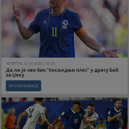
ЧЕТВРТАК, 02.07.2026 | 05:04
Да ли је ово био “посљедњи плес” у дресу БиХ
за Џеку
ПРОЧИТАЈ ВИШЕ