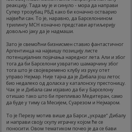
реакцију. Тада му је и синуло - мора да направи
Супер трозубац РБД како би коначно остварио
највећи сан. То је, наравно, да Барселонином
трилингу МСН коначно представи артиљерију
довољно јаку да је надмаши.
Зато је свемоћни бизнисмен ставио фантастичног
Аргентинца на највишу позицију листе
потенцијалних појачања наредног лета. Али и због
тога да би Барселони узвратио шамарчину због
тога што је својевремено клубу из руку отет
управо Нејмар. Није тајна да је Дибала још летос
био недалеко од доласка у каталонску престоницу.
Чак је и Дибала сам изјавио да би у Барселону
отишао тако што би препливао Медитеран, само
да буде у тиму са Месијем, Суарезом и Нејмаром.
То је Перезу мотив више да Барси „украде“ Дибалу
и направи своју скупу играчку којом ће се
поносити. Овом тематиком почео је да се бави