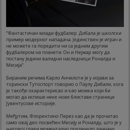
"Фантастичан млади фудбалер. Дибала је школски
пример модерног нападача. Јединствен је играч и
не можете га поредити ни са једним другим
фудбалером на планети. Он и Нејмар могу да
постану једини валидни наследници Роналда и
Месија".
Бираним речима Карло Анчелоти је у изјави за
торински Тутоспорт говорио о Паулу Дибали, кога
је такође окарактерисао и као момка који би
могао да испише неке нове блиставе странице
Јувентусове историје.
Међутим, Флорентино Перез као да је прочитао
само овај део посвећен Месију и Роналду, што је у
његовој глави моментално покренуло ланчану