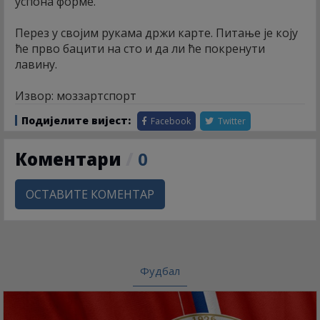
успона форме.
Перез у својим рукама држи карте. Питање је коју
ће прво бацити на сто и да ли ће покренути
лавину.
Извор: моззартспорт
Подијелите вијест:
Facebook
Twitter
Коментари
/
0
ОСТАВИТЕ КОМЕНТАР
Фудбал