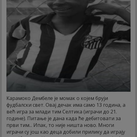
Карамоко Дембеле је момак о којем бруји
фудбалски свет. Овај дечак има само 13 година, а
већ игра за млади тим Селтика (играчи до 21.
године). Питање је дана када ће дебитовати за
први тим... Ипак, то није ништа ново. Многи
играчи су још као деца добили прилику да играју