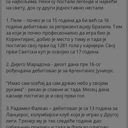
са најбољима. Неки су постали легенде и највећи
на свету, док су други једноставно нестали.
1. Пеле – почео је са 15 година да би већ са 16
година дебитовао за репрезентацију Бразила. Тим
за који је почео професионално да игра био је
Коринтијанс, добио је место у тиму и тада је
постигао свој први од 1281 гола у каријери. Свој
први Светски куп је освојио са 17 година.
2. Дијего Марадона - десет дана пре 16-ог
рођендана дебитовао је за Аргентинос Јуниорс.
“Имао сам осећај да сам држао небо у својим
рукама” - рекао је славни ас тада. Месец дана
касније постигао је и свој први гол.
3. Радамел Фалкао – дебитовао је са 13 година за
Ланцерос, колумбијски клуб који је играо у Другој
лиги. Тренер му је тек следеће године дао
озбиљнију прилику и тада је Фалкао одиграо