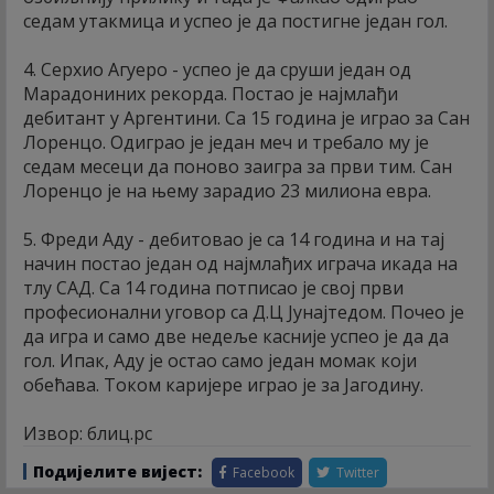
седам утакмица и успео је да постигне један гол.
4. Серхио Агуеро - успео је да сруши један од
Марадониних рекорда. Постао је најмлађи
дебитант у Аргентини. Са 15 година је играо за Сан
Лоренцо. Одиграо је један меч и требало му је
седам месеци да поново заигра за први тим. Сан
Лоренцо је на њему зарадио 23 милиона евра.
5. Фреди Аду - дебитовао је са 14 година и на тај
начин постао један од најмлађих играча икада на
тлу САД. Са 14 година потписао је свој први
професионални уговор са Д.Ц Јунајтедом. Почео је
да игра и само две недеље касније успео је да да
гол. Ипак, Аду је остао само један момак који
обећава. Током каријере играо је за Јагодину.
Извор: блиц.рс
Подијелите вијест:
Facebook
Twitter