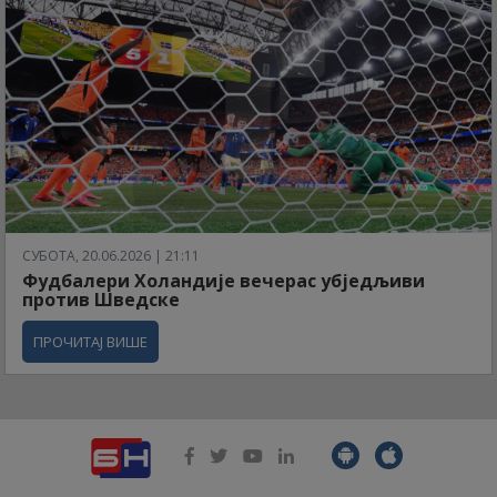
СУБОТА, 20.06.2026 | 21:11
Фудбалери Холандије вечерас убједљиви
против Шведске
ПРОЧИТАЈ ВИШЕ