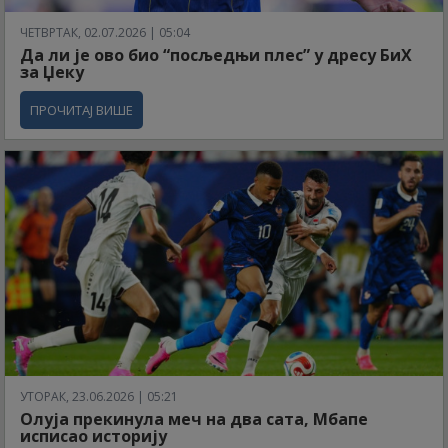
ЧЕТВРТАК, 02.07.2026 | 05:04
Да ли је ово био “посљедњи плес” у дресу БиХ
за Џеку
ПРОЧИТАЈ ВИШЕ
УТОРАК, 23.06.2026 | 05:21
Олуја прекинула меч на два сата, Мбапе
исписао историју