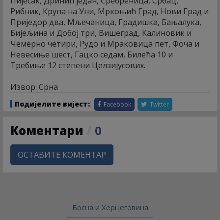
Пијесак, Дринић један, Сребреница, Србац,
Рибник, Крупа на Уни, Мркоњић Град, Нови Град и
Приједор два, Мљечаница, Градишка, Бањалука,
Бијељина и Добој три, Вишеград, Калиновик и
Чемерно четири, Рудо и Мраковица пет, Фоча и
Невесиње шест, Гацко седам, Билећа 10 и
Требиње 12 степени Целзијусових.
Извор: Срна
Подијелите вијест:
Facebook
Twitter
Коментари
/
0
ОСТАВИТЕ КОМЕНТАР
Босна и Херцеговина