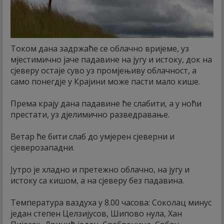
Током дана задржаће се облачно вријеме, уз
мјестимично јаче падавине на југу и истоку, док на
сјеверу остаје суво уз промјењиву облачност, а
само понегдје у Крајини може пасти мало кише.
Према крају дана падавине ће слабити, а у ноћи
престати, уз дјелимично разведравање.
Ветар ће бити слаб до умјерен сјеверни и
сјеверозападни.
Јутро је хладно и претежно облачно, на југу и
истоку са кишом, а на сјеверу без падавина.
Температура ваздуха у 8.00 часова: Соколац минус
један степен Целзијусов, Шипово нула, Хан