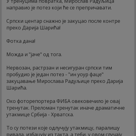
У тренуцима повратка, Мирослав Радуљица
направио је потез који ће се препричавати.
Српски центар снажно је закуцао после контре
преко Дарија Шарића!
Фотка дана!
Можда и "јаче" од тога.
Нервозан, растрзан и несигуран српски тим
пробудио је један потез - "ин yоур фаце"
закуцавање Мирослава Радуљице преко Дарија
Шарића.
Око фоторепортера ФИБА овековечило је овај
тренутак. Преломан тренутак иначе драматичне
утакмице Србија - Хрватска.
То су потези које одлучују утакмицу, паралишу
ривала, избацују из такта, а теби, у овом случају