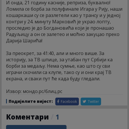
И онда, 21 годину касније, реприза, буквално!
Ломила се борба за полуфинале Игара у Рију, наши
кошаркаши су се разлетели као у трансу и у једној
контри у 24. минуту Марковић је украо лопту,
проследио је до Богдановића који је пронашао
Радуљицу а он се залетео и моћно закуцао преко
Дарија Шарића!
За преокрет, за 41:40, али и много више. За
историју, за ТВ шпице, за утабан пут Србији ка
борби за медаљу. Нема сумње, као што су сви
играчи скочили са клупе, тако су и они крај ТВ
екрана, и сваки пут ће када буду гледали.
Извор: мондо.рс/блиц.рс
Подијелите вијест:
Facebook
Twitter
Коментари
/
1