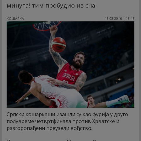
минута! тим пробудио из сна.
КОШАРКА
18.08.2016 | 13:45
Српски кошаркаши изашли су као фурија у друго
полувреме четвртфинала против Хрватске и
разгоропађени преузели вођство.