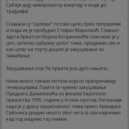
Србији дају невероватну енергију и воде до
тријумфа!
Спавали су "орлови" готово цело прво полувреме
и онда их је пробудио Стефан Марковић. Главног
адута Хрватске Бојана Богдановића спаковао је у
џеп, затегао одбрану целог тима, продрмао све и
као шлаг на торту дошло је закуцавање за
памаћење.
Закуцавање које ће Хрвати још дуго сањати...
Нема много таквих потеза који се препричавају
генерацијама. Памти се чувено закуцавање
Предрага Даниловића из финала Европског
првенства 1995. године у Атини против Литваније
када је у дресу националног тима преко Арвидаса
Сабониса урадио нешто због чега се сви најежимо
кад год видимо тај снимак.