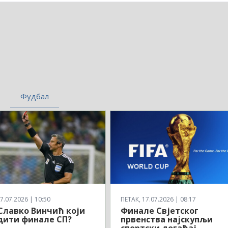
Фудбал
7.07.2026 | 10:50
ПЕТАК, 17.07.2026 | 08:17
 Славко Винчић који
Финале Свјетског
дити финале СП?
првенства најскупљи
спортски догађај