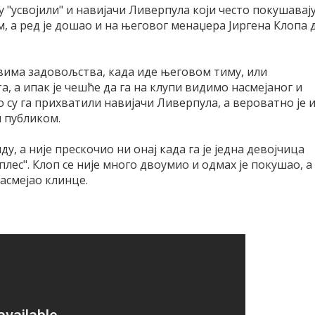
 "усвојили" и навијачи Ливерпула који често покушавај
м, а ред је дошао и на његовог менаџера Јиргена Клопа 
вима задовољства, када иде његовом тиму, или
а, а ипак је чешће да га на клупи видимо насмејаног и
 су га прихватили навијачи Ливерпула, а вероватно је 
 публиком.
ду, а није прескочио ни онај када га је једна девојчица
лес". Клоп се није много двоумио и одмах је покушао, а
засмејао клинце.