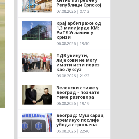
хитно потребне у
Републици Српској
07.08.2026 | 07:13
Крај арбитраже од
1,3 милијарде КМ:
РиТЕ Угљевик у
кризи
06.08.2026 | 19:30
ПДВ укинути,
лијекови не могу
имати исти порез
као луксуз
06.08.2026 | 21:22
Зеленски стиже у
Београд - познате
теме разговора
06.08.2026 | 19:19
Београд: Мушкарац
преминуо послије
убода стршљена
06.08.2026 | 22:40