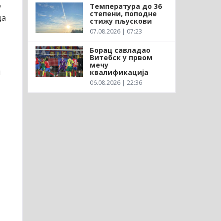
Температура до 36
у
степени, поподне
да
стижу пљускови
07.08.2026 | 07:23
Борац савладао
Витебск у првом
мечу
и
квалификација
06.08.2026 | 22:36