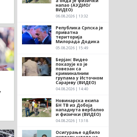
а онда је физички
напао (АУДИО/
ВИДЕО)
06.08.2026 | 13:32
Република Српска је
приватна
територија
Милорада Додика
05.08.2026 | 15:49
Берјан: Видео
показује ко је
повезан са
криминалним
групама у Источном
Сарајеву (ВИДЕО)
04.08.2026 | 14:40
у
Новинарска екипа
БН ТВ из Добоја
нападнута вербално
и физички (ВИДЕО)
04.08.2026 | 13:18
Осигурање одбило
исплату штете на