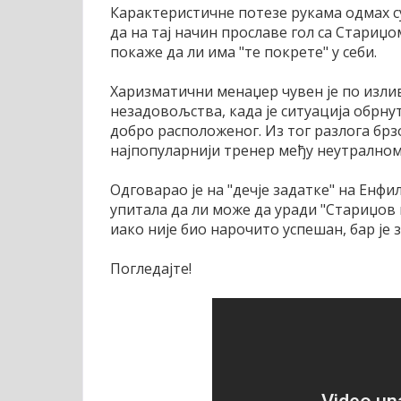
Карактеристичне потезе рукама одмах су
да на тај начин прославе гол са Стариџо
покаже да ли има "те покрете" у себи.
Харизматични менаџер чувен је по изли
незадовољства, када је ситуација обрнут
добро расположеног. Из тог разлога брзо
најпопуларнији тренер међу неутралном
Одговарао је на "дечје задатке" на Енфил
упитала да ли може да уради "Стариџов п
иако није био нарочито успешан, бар је 
Погледајте!