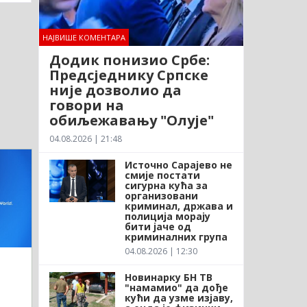
НАЈВИШЕ КОМЕНТАРА
Додик понизио Србе:
Предсједнику Српске
није дозволио да
говори на
обиљежавању "Олује"
04.08.2026 | 21:48
Источно Сарајево не
смије постати
сигурна кућа за
организовани
криминал, држава и
полиција морају
бити јаче од
криминалних група
04.08.2026 | 12:30
Новинарку БН ТВ
"намамио" да дође
кући да узме изјаву,