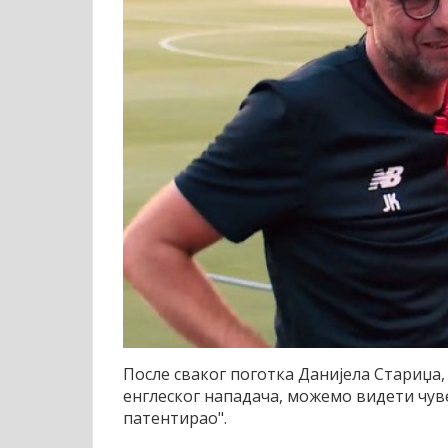
После сваког поготка Данијела Стариџа, 
енглеског нападача, можемо видети чувен
патентирао".