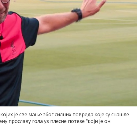
којих је све мање због силних повреда које су снашле
у прославу гола уз плесне потезе "који је он