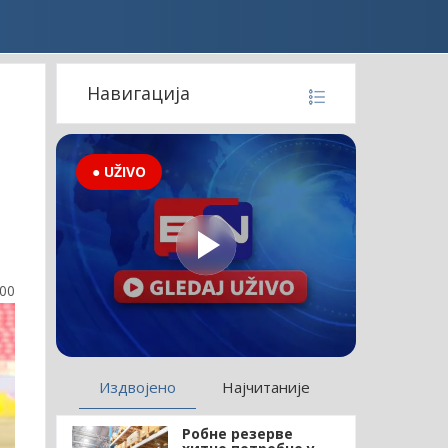
Навигација
● UŽIVO
:00
Издвојено
Најчитаније
Робне резерве