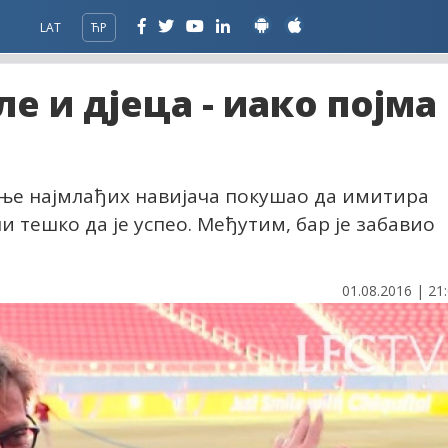
LAT
ЋР
е и дјеца - иако појма
ње најмлађих навијача покушао да имитира
и тешко да је успео. Међутим, бар је забавио
01.08.2016 | 21