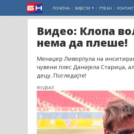
ПОЧЕТНА
ВИЈЕСТИ
РТВ БН
КОНТАКТ
Видео: Клопа вол
нема да плеше!
Менаџер Ливерпула на инситира
чувени плес Данијела Стариџа, ал
децу. Погледајте!
ФУДБАЛ