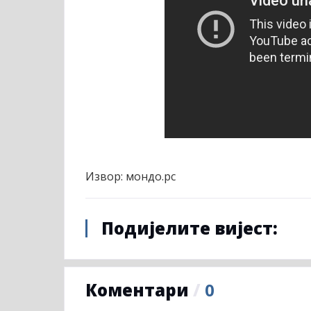
Извор: мондо.рс
Подијелите вијест:
Коментари
/
0