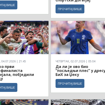
ИТАЈ ВИШЕ
ПРОЧИТАЈ ВИШЕ
04.07.2026 | 21:45
ЧЕТВРТАК, 02.07.2026 | 05:04
ко први
Да ли је ово био
рфиналиста
“посљедњи плес” у дрес
јала, побједили
БиХ за Џеку
ду
ПРОЧИТАЈ ВИШЕ
ИТАЈ ВИШЕ