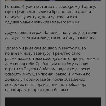
Гонзало Игуаин је стигао на аеродром у Торину,
где га је дочекао велики број новинара, али и
навијача Јувентуса, који су певали и са
одушевљењем узвикивали његово име.
Дојучерашњи играч Наполија поручио је да жели
да са Јувентусом жели да освоји Лигу шампиона.
"Драго ми је да сам дошао у Јувентус и што
почињем нову авантуру. Тренутно само
размишљам о томе како да се што пре уклопим и
дам све од себе. Срећан сам што ћу у нападу
играти са Паулом Дибалом, надам се да ћемо
освојити Лигу шампиона", рекао је Игуаин по
доласку у Торино, где би после обављених
лекарских прегледа и званично требало да
парафира уговор са црно-белима.