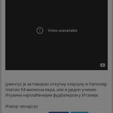
Јувентус је активирао откупну клаузулу и Наполију
платио 94 милиона евра, али и уједно учинио
Игуаина најплаћенијим фудбалером у Италији.
Извор: мондо.рс