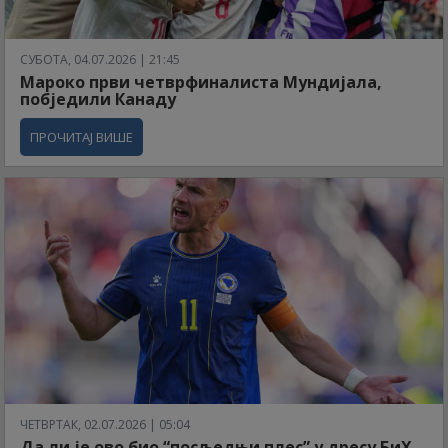
СУБОТА, 04.07.2026 | 21:45
Мароко први четврфиналиста Мундијала,
побједили Канаду
ПРОЧИТАЈ ВИШЕ
ЧЕТВРТАК, 02.07.2026 | 05:04
Да ли је ово био “посљедњи плес” у дресу БиХ