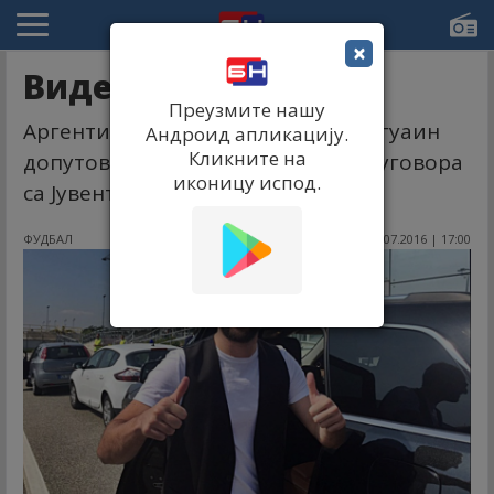
×
Видео: Стигао је!
Преузмите нашу
Аргентински фудбалер Гонзало Игуаин
Андроид апликацију.
Кликните на
допутовао је у Торино на потпис уговора
иконицу испод.
са Јувентусом.
ФУДБАЛ
27.07.2016 | 17:00